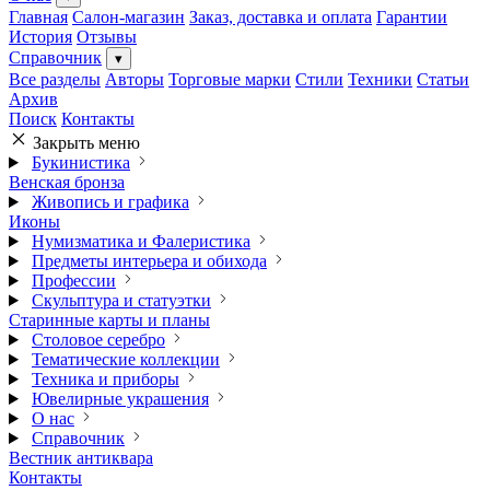
Главная
Салон-магазин
Заказ, доставка и оплата
Гарантии
История
Отзывы
Справочник
▾
Все разделы
Авторы
Торговые марки
Стили
Техники
Статьи
Архив
Поиск
Контакты
Закрыть меню
Букинистика
Венская бронза
Живопись и графика
Иконы
Нумизматика и Фалеристика
Предметы интерьера и обихода
Профессии
Скульптура и статуэтки
Старинные карты и планы
Столовое серебро
Тематические коллекции
Техника и приборы
Ювелирные украшения
О нас
Справочник
Вестник антиквара
Контакты