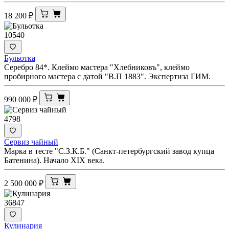
18 200
₽
10540
Бульотка
Серебро 84*. Клеймо мастера "Хлебниковъ", клеймо
пробирного мастера с датой "В.П 1883". Экспертиза ГИМ.
990 000
₽
4798
Сервиз чайный
Марка в тесте "С.З.К.Б." (Санкт-петербургский завод купца
Батенина). Начало XIX века.
2 500 000
₽
36847
Кулинария