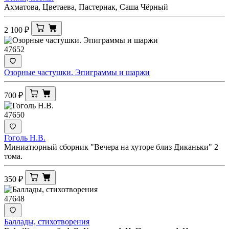
Ахматова, Цветаева, Пастернак, Саша Чёрный
2 100
₽
47652
Озорные частушки. Эпиграммы и шаржи
700
₽
47650
Гоголь Н.В.
Миниатюрный сборник "Вечера на хуторе близ Диканьки" 2
тома.
350
₽
47648
Баллады, стихотворения