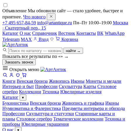
Объявление
Мы обновили сайт — стало удобнее, быстрее и
приятнее.
Что нового
+7 495 657-84-59
info@artantique.ru
Пн–Пт 10:00–19:00
Москва
· Скатертный пер., 15
Каталог
О нас
Справочник
Вестник
Контакты
ВК
WhatsApp
Telegram
MAX
Вход
Корзина
найти →
Показать все результаты по «
»
→
Заказать звонок
Открыть меню
Книги
Венская бронза
Живопись
Иконы
Монеты и медали
Интерьер и быт
Профессии
Скульптура
Карты
Столовое
серебро
Коллекции
Техника
Ювелирные изделия
Каталог
▾
Букинистика
Венская бронза
Живопись и графика
Иконы
Нумизматика и Фалеристика
Предметы интерьера и обихода
Профессии
Скульптура и статуэтки
Старинные карты и
планы
Столовое серебро
Тематические коллекции
Техника и
приборы
Ювелирные украшения
О нас
▾