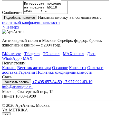
Сообщение
Нажимая кнопку, вы соглашаетесь с
Подобрать похожее
политикой конфиденциальности
Наверх
Антикварный салон в Москве. Серебро, фарфор, бронза,
живопись и книги — с 2004 года.
ВКонтакте
·
Telegram
·
TG канал
·
MAX канал
·
Дзен
·
WhatsApp
·
MAX
Покупателям
Каталог
Вестник антиквара
О салоне
Контакты
Оплата и
доставка
Гарантии
Политика конфиденциальности
Связь
+7 495 657-84-59
+7 977 922-63-10
Заказать звонок
info@artantique.ru
Москва, Скатертный пер., 15
Пн–Пт 10:00–19:00
© 2026 АртАнтик. Москва.
YA·METRIKA