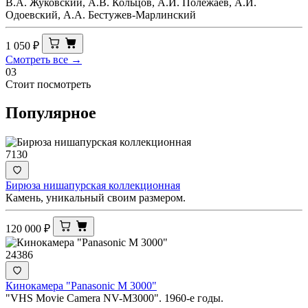
В.А. Жуковский, А.В. Кольцов, А.И. Полежаев, А.И.
Одоевский, А.А. Бестужев-Марлинский
1 050
₽
Смотреть все →
03
Стоит посмотреть
Популярное
7130
Бирюза нишапурская коллекционная
Камень, уникальный своим размером.
120 000
₽
24386
Кинокамера "Panasonic M 3000"
"VHS Movie Camera NV-M3000". 1960-е годы.