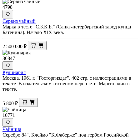
4798
Сервиз чайный
Марка в тесте "С.З.К.Б." (Санкт-петербургский завод купца
Батенина). Начало XIX века.
2 500 000
₽
36847
Кулинария
Москва. 1961 г. "Госторгиздат". 402 стр. с иллюстрациями в
тексте. В издательском тисненом переплете. Маргиналии в
тексте.
5 800
₽
10771
Чайница
Серебро 84". Клеймо "К.Фаберже" под гербом Российской