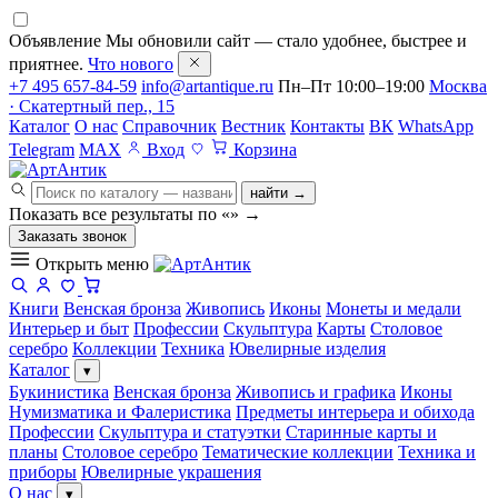
Объявление
Мы обновили сайт — стало удобнее, быстрее и
приятнее.
Что нового
+7 495 657-84-59
info@artantique.ru
Пн–Пт 10:00–19:00
Москва
· Скатертный пер., 15
Каталог
О нас
Справочник
Вестник
Контакты
ВК
WhatsApp
Telegram
MAX
Вход
Корзина
найти →
Показать все результаты по «
»
→
Заказать звонок
Открыть меню
Книги
Венская бронза
Живопись
Иконы
Монеты и медали
Интерьер и быт
Профессии
Скульптура
Карты
Столовое
серебро
Коллекции
Техника
Ювелирные изделия
Каталог
▾
Букинистика
Венская бронза
Живопись и графика
Иконы
Нумизматика и Фалеристика
Предметы интерьера и обихода
Профессии
Скульптура и статуэтки
Старинные карты и
планы
Столовое серебро
Тематические коллекции
Техника и
приборы
Ювелирные украшения
О нас
▾