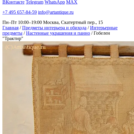
ВКонтакте
Telegram
WhatsApp
MAX
+7 495 657-84-59
info@artantique.ru
Пн–Пт 10:00–19:00
Москва, Скатертный пер., 15
Главная
/
Предметы интерьера и обихода
/
Интерьерные
предметы
/
Настенные украшения и панно
/
Гобелен
"Трактир"