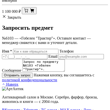
империи
1 100 000
₽
Закрыть
Запросить
предмет
№6103 — «Гобелен "Трактир"». Оставьте контакт —
менеджер свяжется с вами и уточнит детали.
Имя
*
Телефон
Email
Сообщение
Нажимая кнопку, вы соглашаетесь с
Отправить запрос
политикой конфиденциальности
Наверх
Антикварный салон в Москве. Серебро, фарфор, бронза,
живопись и книги — с 2004 года.
ВКонтакте
·
Telegram
·
TG канал
·
MAX канал
·
Дзен
·