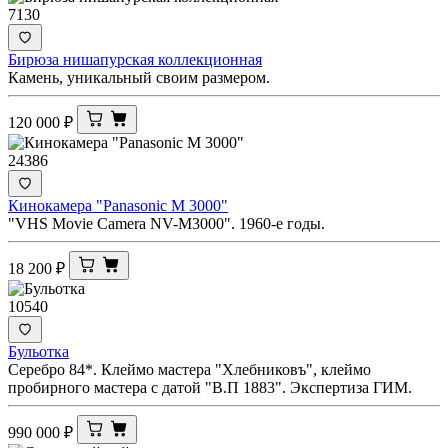
7130
Бирюза нишапурская коллекционная
Камень, уникальный своим размером.
120 000
₽
24386
Кинокамера "Panasonic M 3000"
"VHS Movie Camera NV-M3000". 1960-е годы.
18 200
₽
10540
Бульотка
Серебро 84*. Клеймо мастера "Хлебниковъ", клеймо
пробирного мастера с датой "В.П 1883". Экспертиза ГИМ.
990 000
₽