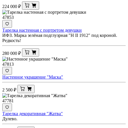
224 000
₽
47853
Тарелка настенная с портретом девушки
ИФЗ. Марка зелёная подглузрная "Н II 1912" под короной.
Редкость!
280 000
₽
47813
Настенное украшение "Маска"
2 500
₽
47781
Тарелка декоративная "Жатва"
Дулево.