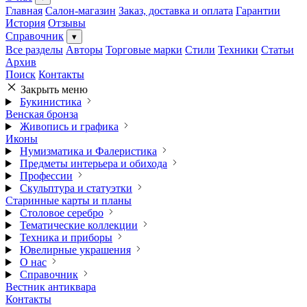
Главная
Салон-магазин
Заказ, доставка и оплата
Гарантии
История
Отзывы
Справочник
▾
Все разделы
Авторы
Торговые марки
Стили
Техники
Статьи
Архив
Поиск
Контакты
Закрыть меню
Букинистика
Венская бронза
Живопись и графика
Иконы
Нумизматика и Фалеристика
Предметы интерьера и обихода
Профессии
Скульптура и статуэтки
Старинные карты и планы
Столовое серебро
Тематические коллекции
Техника и приборы
Ювелирные украшения
О нас
Справочник
Вестник антиквара
Контакты