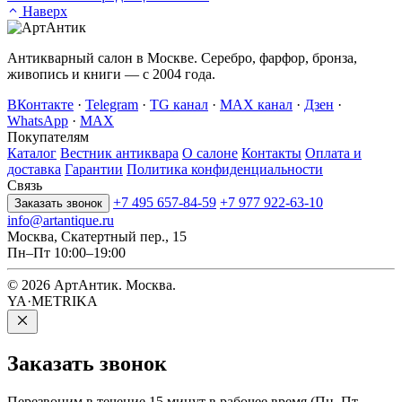
Наверх
Антикварный салон в Москве. Серебро, фарфор, бронза,
живопись и книги — с 2004 года.
ВКонтакте
·
Telegram
·
TG канал
·
MAX канал
·
Дзен
·
WhatsApp
·
MAX
Покупателям
Каталог
Вестник антиквара
О салоне
Контакты
Оплата и
доставка
Гарантии
Политика конфиденциальности
Связь
+7 495 657-84-59
+7 977 922-63-10
Заказать звонок
info@artantique.ru
Москва, Скатертный пер., 15
Пн–Пт 10:00–19:00
© 2026 АртАнтик. Москва.
YA·METRIKA
Заказать
звонок
Перезвоним в течение 15 минут в рабочее время (Пн–Пт