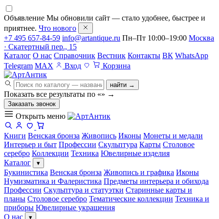
Объявление
Мы обновили сайт — стало удобнее, быстрее и
приятнее.
Что нового
+7 495 657-84-59
info@artantique.ru
Пн–Пт 10:00–19:00
Москва
· Скатертный пер., 15
Каталог
О нас
Справочник
Вестник
Контакты
ВК
WhatsApp
Telegram
MAX
Вход
Корзина
найти →
Показать все результаты по «
»
→
Заказать звонок
Открыть меню
Книги
Венская бронза
Живопись
Иконы
Монеты и медали
Интерьер и быт
Профессии
Скульптура
Карты
Столовое
серебро
Коллекции
Техника
Ювелирные изделия
Каталог
▾
Букинистика
Венская бронза
Живопись и графика
Иконы
Нумизматика и Фалеристика
Предметы интерьера и обихода
Профессии
Скульптура и статуэтки
Старинные карты и
планы
Столовое серебро
Тематические коллекции
Техника и
приборы
Ювелирные украшения
О нас
▾