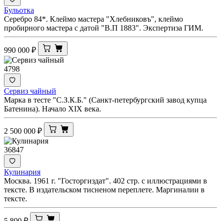
Бульотка
Серебро 84*. Клеймо мастера "Хлебниковъ", клеймо
пробирного мастера с датой "В.П 1883". Экспертиза ГИМ.
990 000
₽
4798
Сервиз чайный
Марка в тесте "С.З.К.Б." (Санкт-петербургский завод купца
Батенина). Начало XIX века.
2 500 000
₽
36847
Кулинария
Москва. 1961 г. "Госторгиздат". 402 стр. с иллюстрациями в
тексте. В издательском тисненом переплете. Маргиналии в
тексте.
5 800
₽