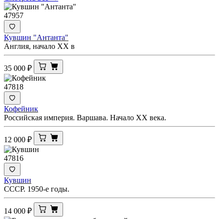
47957
Кувшин "Антанта"
Англия, начало ХХ в
35 000
₽
47818
Кофейник
Российская империя. Варшава. Начало XX века.
12 000
₽
47816
Кувшин
СССР. 1950-е годы.
14 000
₽