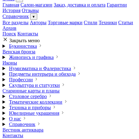
Главная
Салон-магазин
Заказ, доставка и оплата
Гарантии
История
Отзывы
Справочник
▾
Все разделы
Авторы
Торговые марки
Стили
Техники
Статьи
Архив
Поиск
Контакты
Закрыть меню
Букинистика
Венская бронза
Живопись и графика
Иконы
Нумизматика и Фалеристика
Предметы интерьера и обихода
Профессии
Скульптура и статуэтки
Старинные карты и планы
Столовое серебро
Тематические коллекции
Техника и приборы
Ювелирные украшения
О нас
Справочник
Вестник антиквара
Контакты