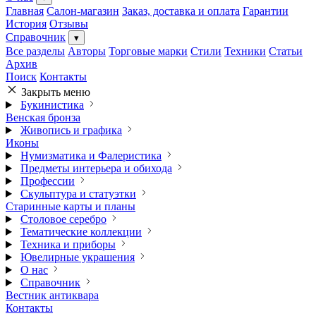
Главная
Салон-магазин
Заказ, доставка и оплата
Гарантии
История
Отзывы
Справочник
▾
Все разделы
Авторы
Торговые марки
Стили
Техники
Статьи
Архив
Поиск
Контакты
Закрыть меню
Букинистика
Венская бронза
Живопись и графика
Иконы
Нумизматика и Фалеристика
Предметы интерьера и обихода
Профессии
Скульптура и статуэтки
Старинные карты и планы
Столовое серебро
Тематические коллекции
Техника и приборы
Ювелирные украшения
О нас
Справочник
Вестник антиквара
Контакты