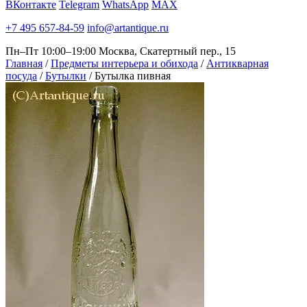
ВКонтакте
Telegram
WhatsApp
MAX
+7 495 657-84-59
info@artantique.ru
Пн–Пт 10:00–19:00
Москва, Скатертный пер., 15
Главная
/
Предметы интерьера и обихода
/
Антикварная
посуда
/
Бутылки
/
Бутылка пивная