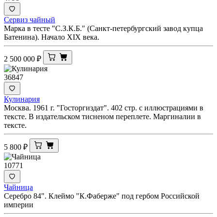
Сервиз чайный
Марка в тесте "С.З.К.Б." (Санкт-петербургский завод купца
Батенина). Начало XIX века.
2 500 000
₽
36847
Кулинария
Москва. 1961 г. "Госторгиздат". 402 стр. с иллюстрациями в
тексте. В издательском тисненом переплете. Маргиналии в
тексте.
5 800
₽
10771
Чайница
Серебро 84". Клеймо "К.Фаберже" под гербом Российской
империи