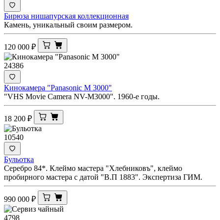
Бирюза нишапурская коллекционная
Камень, уникальный своим размером.
120 000
₽
24386
Кинокамера "Panasonic M 3000"
"VHS Movie Camera NV-M3000". 1960-е годы.
18 200
₽
10540
Бульотка
Серебро 84*. Клеймо мастера "Хлебниковъ", клеймо
пробирного мастера с датой "В.П 1883". Экспертиза ГИМ.
990 000
₽
4798