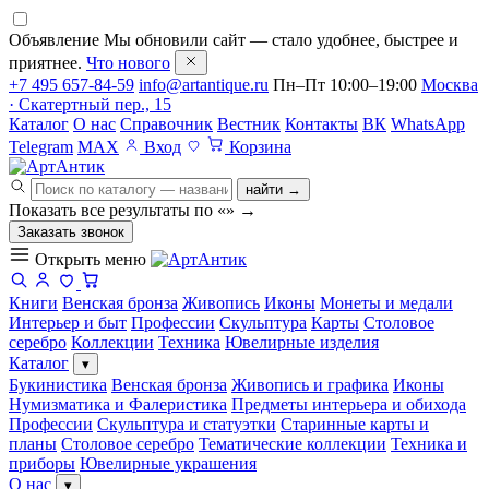
Объявление
Мы обновили сайт — стало удобнее, быстрее и
приятнее.
Что нового
+7 495 657-84-59
info@artantique.ru
Пн–Пт 10:00–19:00
Москва
· Скатертный пер., 15
Каталог
О нас
Справочник
Вестник
Контакты
ВК
WhatsApp
Telegram
MAX
Вход
Корзина
найти →
Показать все результаты по «
»
→
Заказать звонок
Открыть меню
Книги
Венская бронза
Живопись
Иконы
Монеты и медали
Интерьер и быт
Профессии
Скульптура
Карты
Столовое
серебро
Коллекции
Техника
Ювелирные изделия
Каталог
▾
Букинистика
Венская бронза
Живопись и графика
Иконы
Нумизматика и Фалеристика
Предметы интерьера и обихода
Профессии
Скульптура и статуэтки
Старинные карты и
планы
Столовое серебро
Тематические коллекции
Техника и
приборы
Ювелирные украшения
О нас
▾