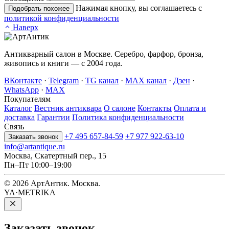
Нажимая кнопку, вы соглашаетесь с
Подобрать похожее
политикой конфиденциальности
Наверх
Антикварный салон в Москве. Серебро, фарфор, бронза,
живопись и книги — с 2004 года.
ВКонтакте
·
Telegram
·
TG канал
·
MAX канал
·
Дзен
·
WhatsApp
·
MAX
Покупателям
Каталог
Вестник антиквара
О салоне
Контакты
Оплата и
доставка
Гарантии
Политика конфиденциальности
Связь
+7 495 657-84-59
+7 977 922-63-10
Заказать звонок
info@artantique.ru
Москва, Скатертный пер., 15
Пн–Пт 10:00–19:00
© 2026 АртАнтик. Москва.
YA·METRIKA
Заказать
звонок