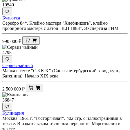
10540
Бульотка
Серебро 84*. Клеймо мастера "Хлебниковъ", клеймо
пробирного мастера с датой "В.П 1883". Экспертиза ГИМ.
990 000
₽
4798
Сервиз чайный
Марка в тесте "С.З.К.Б." (Санкт-петербургский завод купца
Батенина). Начало XIX века.
2 500 000
₽
36847
Кулинария
Москва. 1961 г. "Госторгиздат". 402 стр. с иллюстрациями в
тексте. В издательском тисненом переплете. Маргиналии в
тексте.