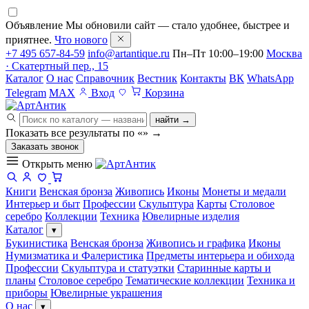
Объявление
Мы обновили сайт — стало удобнее, быстрее и
приятнее.
Что нового
+7 495 657-84-59
info@artantique.ru
Пн–Пт 10:00–19:00
Москва
· Скатертный пер., 15
Каталог
О нас
Справочник
Вестник
Контакты
ВК
WhatsApp
Telegram
MAX
Вход
Корзина
найти →
Показать все результаты по «
»
→
Заказать звонок
Открыть меню
Книги
Венская бронза
Живопись
Иконы
Монеты и медали
Интерьер и быт
Профессии
Скульптура
Карты
Столовое
серебро
Коллекции
Техника
Ювелирные изделия
Каталог
▾
Букинистика
Венская бронза
Живопись и графика
Иконы
Нумизматика и Фалеристика
Предметы интерьера и обихода
Профессии
Скульптура и статуэтки
Старинные карты и
планы
Столовое серебро
Тематические коллекции
Техника и
приборы
Ювелирные украшения
О нас
▾