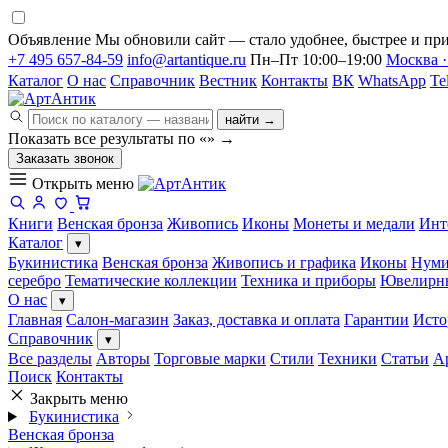
Объявление
Мы обновили сайт — стало удобнее, быстрее и при
+7 495 657-84-59
info@artantique.ru
Пн–Пт 10:00–19:00
Москва ·
Каталог
О нас
Справочник
Вестник
Контакты
ВК
WhatsApp
Te
найти →
Показать все результаты по «
»
→
Заказать звонок
Открыть меню
Книги
Венская бронза
Живопись
Иконы
Монеты и медали
Инт
Каталог
▾
Букинистика
Венская бронза
Живопись и графика
Иконы
Нуми
серебро
Тематические коллекции
Техника и приборы
Ювелирн
О нас
▾
Главная
Салон-магазин
Заказ, доставка и оплата
Гарантии
Исто
Справочник
▾
Все разделы
Авторы
Торговые марки
Стили
Техники
Статьи
А
Поиск
Контакты
Закрыть меню
Букинистика
Венская бронза