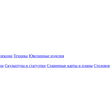
лекции
Техника
Ювелирные изделия
ии
Скульптура и статуэтки
Старинные карты и планы
Столовое