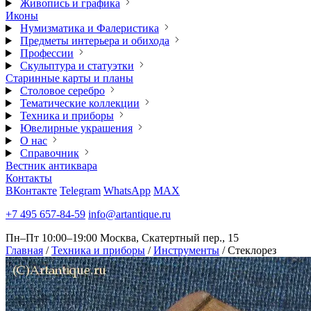
Живопись и графика
Иконы
Нумизматика и Фалеристика
Предметы интерьера и обихода
Профессии
Скульптура и статуэтки
Старинные карты и планы
Столовое серебро
Тематические коллекции
Техника и приборы
Ювелирные украшения
О нас
Справочник
Вестник антиквара
Контакты
ВКонтакте
Telegram
WhatsApp
MAX
+7 495 657-84-59
info@artantique.ru
Пн–Пт 10:00–19:00
Москва, Скатертный пер., 15
Главная
/
Техника и приборы
/
Инструменты
/
Стеклорез