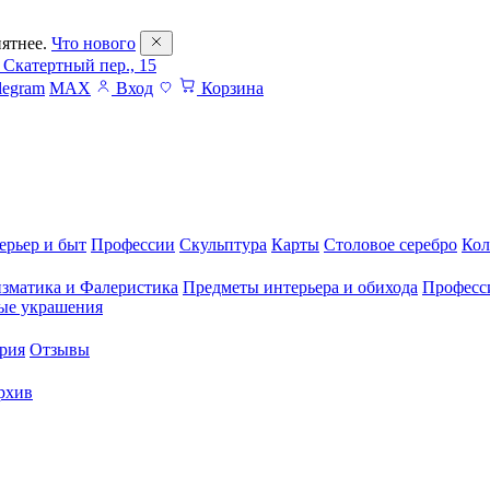
ятнее.
Что нового
 Скатертный пер., 15
legram
MAX
Вход
Корзина
ерьер и быт
Профессии
Скульптура
Карты
Столовое серебро
Кол
зматика и Фалеристика
Предметы интерьера и обихода
Професс
ые украшения
рия
Отзывы
рхив