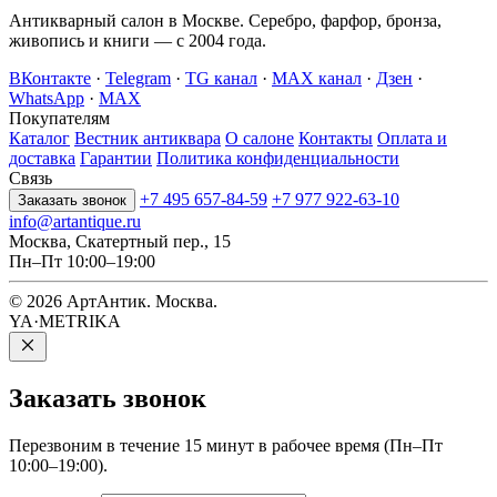
Антикварный салон в Москве. Серебро, фарфор, бронза,
живопись и книги — с 2004 года.
ВКонтакте
·
Telegram
·
TG канал
·
MAX канал
·
Дзен
·
WhatsApp
·
MAX
Покупателям
Каталог
Вестник антиквара
О салоне
Контакты
Оплата и
доставка
Гарантии
Политика конфиденциальности
Связь
+7 495 657-84-59
+7 977 922-63-10
Заказать звонок
info@artantique.ru
Москва, Скатертный пер., 15
Пн–Пт 10:00–19:00
© 2026 АртАнтик. Москва.
YA·METRIKA
Заказать
звонок
Перезвоним в течение 15 минут в рабочее время (Пн–Пт
10:00–19:00).