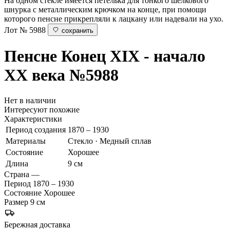
На одном стекле имеется петелька для тонкого шелкового
шнурка с металлическим крючком на конце, при помощи
которого пенсне прикрепляли к лацкану или надевали на ухо.
Лот № 5988
сохранить
Пенсне
Конец XIX - начало
XX века
№5988
Нет в наличии
Интересуют похожие
Характеристики
Период создания
1870 – 1930
Материалы
Стекло · Медный сплав
Состояние
Хорошее
Длина
9 см
Страна
—
Период
1870 – 1930
Состояние
Хорошее
Размер
9 см
Бережная доставка