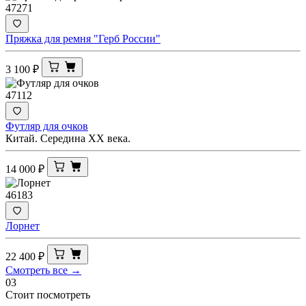
47271
Пряжка для ремня "Герб России"
3 100
₽
47112
Футляр для очков
Китай. Середина ХХ века.
14 000
₽
46183
Лорнет
22 400
₽
Смотреть все →
03
Стоит посмотреть