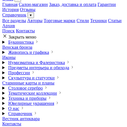
Главная
Салон-магазин
Заказ, доставка и оплата
Гарантии
История
Отзывы
Справочник
▾
Все разделы
Авторы
Торговые марки
Стили
Техники
Статьи
Архив
Поиск
Контакты
Закрыть меню
Букинистика
Венская бронза
Живопись и графика
Иконы
Нумизматика и Фалеристика
Предметы интерьера и обихода
Профессии
Скульптура и статуэтки
Старинные карты и планы
Столовое серебро
Тематические коллекции
Техника и приборы
Ювелирные украшения
О нас
Справочник
Вестник антиквара
Контакты