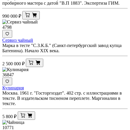
пробирного мастера с датой "В.П 1883". Экспертиза ГИМ.
990 000
₽
4798
Сервиз чайный
Марка в тесте "С.З.К.Б." (Санкт-петербургский завод купца
Батенина). Начало XIX века.
2 500 000
₽
36847
Кулинария
Москва. 1961 г. "Госторгиздат". 402 стр. с иллюстрациями в
тексте. В издательском тисненом переплете. Маргиналии в
тексте.
5 800
₽
10771