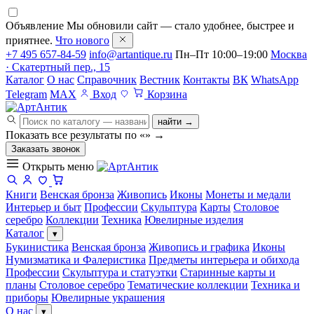
Объявление
Мы обновили сайт — стало удобнее, быстрее и
приятнее.
Что нового
+7 495 657-84-59
info@artantique.ru
Пн–Пт 10:00–19:00
Москва
· Скатертный пер., 15
Каталог
О нас
Справочник
Вестник
Контакты
ВК
WhatsApp
Telegram
MAX
Вход
Корзина
найти →
Показать все результаты по «
»
→
Заказать звонок
Открыть меню
Книги
Венская бронза
Живопись
Иконы
Монеты и медали
Интерьер и быт
Профессии
Скульптура
Карты
Столовое
серебро
Коллекции
Техника
Ювелирные изделия
Каталог
▾
Букинистика
Венская бронза
Живопись и графика
Иконы
Нумизматика и Фалеристика
Предметы интерьера и обихода
Профессии
Скульптура и статуэтки
Старинные карты и
планы
Столовое серебро
Тематические коллекции
Техника и
приборы
Ювелирные украшения
О нас
▾