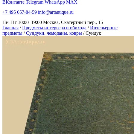
ВКонтакте
Telegram
WhatsApp
MAX
+7 495 657-84-59
info@artantique.ru
Пн–Пт 10:00–19:00
Москва, Скатертный пер., 15
Главная
/
Предметы интерьера и обихода
/
Интерьерные
предметы
/
Сундуки, чемоданы, ковры
/
Сундук