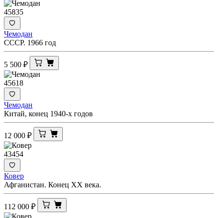
45835
Чемодан
СССР. 1966 год
5 500
₽
45618
Чемодан
Китай, конец 1940-х годов
12 000
₽
43454
Ковер
Афганистан. Конец XX века.
112 000
₽