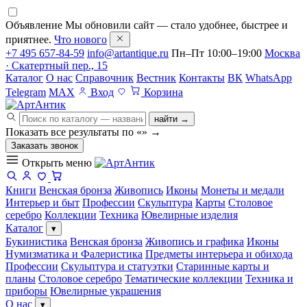
Объявление
Мы обновили сайт — стало удобнее, быстрее и
приятнее.
Что нового
+7 495 657-84-59
info@artantique.ru
Пн–Пт 10:00–19:00
Москва
· Скатертный пер., 15
Каталог
О нас
Справочник
Вестник
Контакты
ВК
WhatsApp
Telegram
MAX
Вход
Корзина
найти →
Показать все результаты по «
»
→
Заказать звонок
Открыть меню
Книги
Венская бронза
Живопись
Иконы
Монеты и медали
Интерьер и быт
Профессии
Скульптура
Карты
Столовое
серебро
Коллекции
Техника
Ювелирные изделия
Каталог
▾
Букинистика
Венская бронза
Живопись и графика
Иконы
Нумизматика и Фалеристика
Предметы интерьера и обихода
Профессии
Скульптура и статуэтки
Старинные карты и
планы
Столовое серебро
Тематические коллекции
Техника и
приборы
Ювелирные украшения
О нас
▾