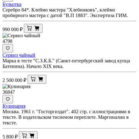
Бульотка
Серебро 84*. Клеймо мастера "Хлебниковъ", клеймо
пробирного мастера с датой "В.П 1883". Экспертиза ГИМ.
990 000
₽
4798
Сервиз чайный
Марка в тесте "С.З.К.Б." (Санкт-петербургский завод купца
Батенина). Начало XIX века.
2 500 000
₽
36847
Кулинария
Москва. 1961 г. "Госторгиздат". 402 стр. с иллюстрациями в
тексте. В издательском тисненом переплете. Маргиналии в
тексте.
5 800
₽