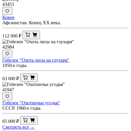
43453
Ковер
Афганистан. Конец XX века.
112 000
₽
42984
Гобелен "Охота лисы на глухаря"
1950-е годы.
63 000
₽
41947
Гобелен "Охотничьи угодья"
СССР. 1960-е годы.
65 000
₽
Смотреть все →