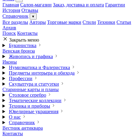
Главная
Салон-магазин
Заказ, доставка и оплата
Гарантии
История
Отзывы
Справочник
▾
Все разделы
Авторы
Торговые марки
Стили
Техники
Статьи
Архив
Поиск
Контакты
Закрыть меню
Букинистика
Венская бронза
Живопись и графика
Иконы
Нумизматика и Фалеристика
Предметы интерьера и обихода
Профессии
Скульптура и статуэтки
Старинные карты и планы
Столовое серебро
Тематические коллекции
Техника и приборы
Ювелирные украшения
О нас
Справочник
Вестник антиквара
Контакты