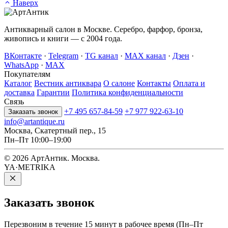
Наверх
Антикварный салон в Москве. Серебро, фарфор, бронза,
живопись и книги — с 2004 года.
ВКонтакте
·
Telegram
·
TG канал
·
MAX канал
·
Дзен
·
WhatsApp
·
MAX
Покупателям
Каталог
Вестник антиквара
О салоне
Контакты
Оплата и
доставка
Гарантии
Политика конфиденциальности
Связь
+7 495 657-84-59
+7 977 922-63-10
Заказать звонок
info@artantique.ru
Москва, Скатертный пер., 15
Пн–Пт 10:00–19:00
© 2026 АртАнтик. Москва.
YA·METRIKA
Заказать
звонок
Перезвоним в течение 15 минут в рабочее время (Пн–Пт