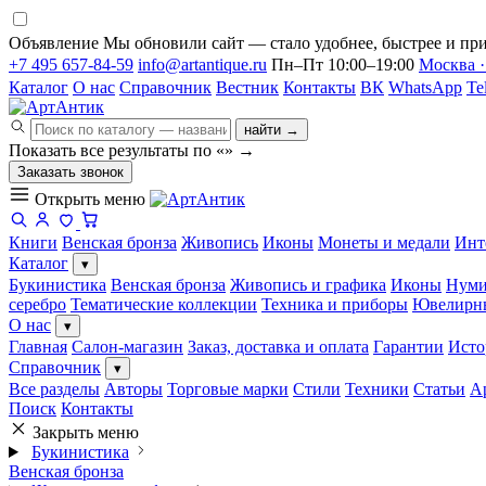
Объявление
Мы обновили сайт — стало удобнее, быстрее и при
+7 495 657-84-59
info@artantique.ru
Пн–Пт 10:00–19:00
Москва ·
Каталог
О нас
Справочник
Вестник
Контакты
ВК
WhatsApp
Te
найти →
Показать все результаты по «
»
→
Заказать звонок
Открыть меню
Книги
Венская бронза
Живопись
Иконы
Монеты и медали
Инт
Каталог
▾
Букинистика
Венская бронза
Живопись и графика
Иконы
Нуми
серебро
Тематические коллекции
Техника и приборы
Ювелирн
О нас
▾
Главная
Салон-магазин
Заказ, доставка и оплата
Гарантии
Исто
Справочник
▾
Все разделы
Авторы
Торговые марки
Стили
Техники
Статьи
А
Поиск
Контакты
Закрыть меню
Букинистика
Венская бронза