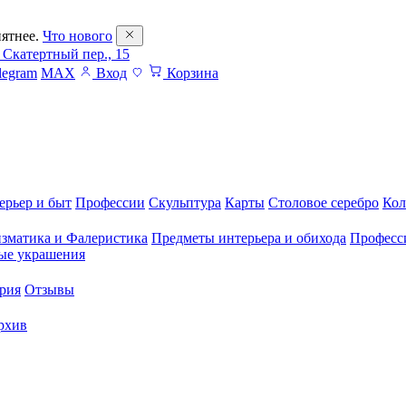
ятнее.
Что нового
 Скатертный пер., 15
legram
MAX
Вход
Корзина
ерьер и быт
Профессии
Скульптура
Карты
Столовое серебро
Кол
зматика и Фалеристика
Предметы интерьера и обихода
Професс
ые украшения
рия
Отзывы
рхив