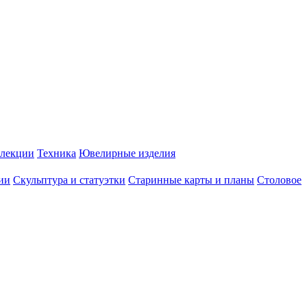
лекции
Техника
Ювелирные изделия
ии
Скульптура и статуэтки
Старинные карты и планы
Столовое