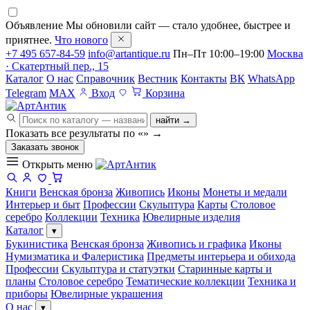
Объявление
Мы обновили сайт — стало удобнее, быстрее и
приятнее.
Что нового
+7 495 657-84-59
info@artantique.ru
Пн–Пт 10:00–19:00
Москва
· Скатертный пер., 15
Каталог
О нас
Справочник
Вестник
Контакты
ВК
WhatsApp
Telegram
MAX
Вход
Корзина
найти →
Показать все результаты по «
»
→
Заказать звонок
Открыть меню
Книги
Венская бронза
Живопись
Иконы
Монеты и медали
Интерьер и быт
Профессии
Скульптура
Карты
Столовое
серебро
Коллекции
Техника
Ювелирные изделия
Каталог
▾
Букинистика
Венская бронза
Живопись и графика
Иконы
Нумизматика и Фалеристика
Предметы интерьера и обихода
Профессии
Скульптура и статуэтки
Старинные карты и
планы
Столовое серебро
Тематические коллекции
Техника и
приборы
Ювелирные украшения
О нас
▾