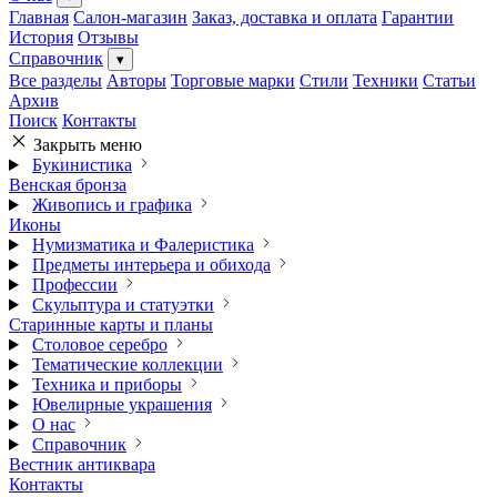
Главная
Салон-магазин
Заказ, доставка и оплата
Гарантии
История
Отзывы
Справочник
▾
Все разделы
Авторы
Торговые марки
Стили
Техники
Статьи
Архив
Поиск
Контакты
Закрыть меню
Букинистика
Венская бронза
Живопись и графика
Иконы
Нумизматика и Фалеристика
Предметы интерьера и обихода
Профессии
Скульптура и статуэтки
Старинные карты и планы
Столовое серебро
Тематические коллекции
Техника и приборы
Ювелирные украшения
О нас
Справочник
Вестник антиквара
Контакты