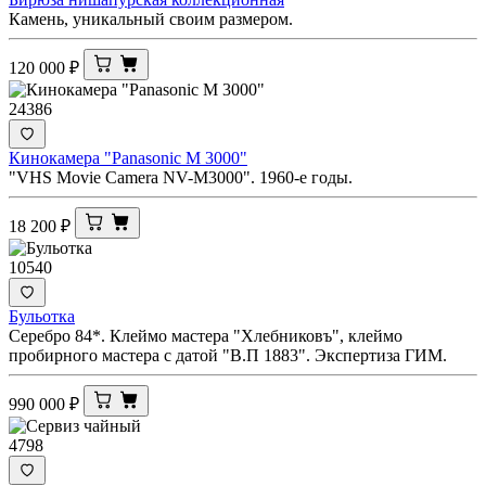
Камень, уникальный своим размером.
120 000
₽
24386
Кинокамера "Panasonic M 3000"
"VHS Movie Camera NV-M3000". 1960-е годы.
18 200
₽
10540
Бульотка
Серебро 84*. Клеймо мастера "Хлебниковъ", клеймо
пробирного мастера с датой "В.П 1883". Экспертиза ГИМ.
990 000
₽
4798