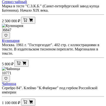
Сервиз чайный
Марка в тесте "С.З.К.Б." (Санкт-петербургский завод купца
Батенина). Начало XIX века.
2 500 000
₽
36847
Кулинария
Москва. 1961 г. "Госторгиздат". 402 стр. с иллюстрациями в
тексте. В издательском тисненом переплете. Маргиналии в
тексте.
5 800
₽
10771
Чайница
Серебро 84". Клеймо "К.Фаберже" под гербом Российской
империи
1 100 000
₽