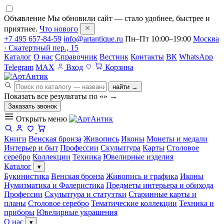
Объявление
Мы обновили сайт — стало удобнее, быстрее и
приятнее.
Что нового
+7 495 657-84-59
info@artantique.ru
Пн–Пт 10:00–19:00
Москва
· Скатертный пер., 15
Каталог
О нас
Справочник
Вестник
Контакты
ВК
WhatsApp
Telegram
MAX
Вход
Корзина
найти →
Показать все результаты по «
»
→
Заказать звонок
Открыть меню
Книги
Венская бронза
Живопись
Иконы
Монеты и медали
Интерьер и быт
Профессии
Скульптура
Карты
Столовое
серебро
Коллекции
Техника
Ювелирные изделия
Каталог
▾
Букинистика
Венская бронза
Живопись и графика
Иконы
Нумизматика и Фалеристика
Предметы интерьера и обихода
Профессии
Скульптура и статуэтки
Старинные карты и
планы
Столовое серебро
Тематические коллекции
Техника и
приборы
Ювелирные украшения
О нас
▾