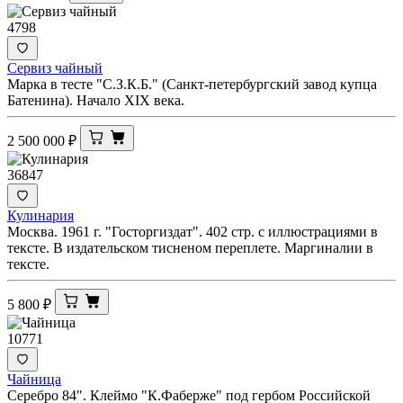
4798
Сервиз чайный
Марка в тесте "С.З.К.Б." (Санкт-петербургский завод купца
Батенина). Начало XIX века.
2 500 000
₽
36847
Кулинария
Москва. 1961 г. "Госторгиздат". 402 стр. с иллюстрациями в
тексте. В издательском тисненом переплете. Маргиналии в
тексте.
5 800
₽
10771
Чайница
Серебро 84". Клеймо "К.Фаберже" под гербом Российской