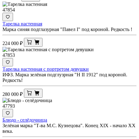
47854
Тарелка настенная
Марка синяя подглазурная "Павел I" под короной. Редкость !
224 000
₽
47853
Тарелка настенная с портретом девушки
ИФЗ. Марка зелёная подглузрная "Н II 1912" под короной.
Редкость!
280 000
₽
47793
Блюдо - селёдочница
Зелёная марка "Т-ва М.С. Кузнецова". Конец XIX - начало ХХ
века.