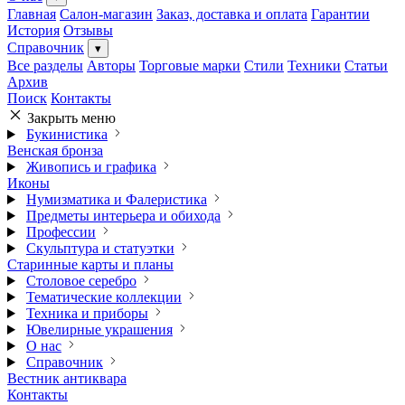
Главная
Салон-магазин
Заказ, доставка и оплата
Гарантии
История
Отзывы
Справочник
▾
Все разделы
Авторы
Торговые марки
Стили
Техники
Статьи
Архив
Поиск
Контакты
Закрыть меню
Букинистика
Венская бронза
Живопись и графика
Иконы
Нумизматика и Фалеристика
Предметы интерьера и обихода
Профессии
Скульптура и статуэтки
Старинные карты и планы
Столовое серебро
Тематические коллекции
Техника и приборы
Ювелирные украшения
О нас
Справочник
Вестник антиквара
Контакты