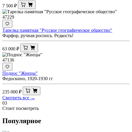
7 500
₽
47229
Тарелка памятная "Русское географическое общество"
Фaрфор, pучнaя роспиcь. Редкость!
63 000
₽
47136
Поднос "Жнецы"
Федоскино, 1920-1930 гг
235 000
₽
Смотреть все →
03
Стоит посмотреть
Популярное