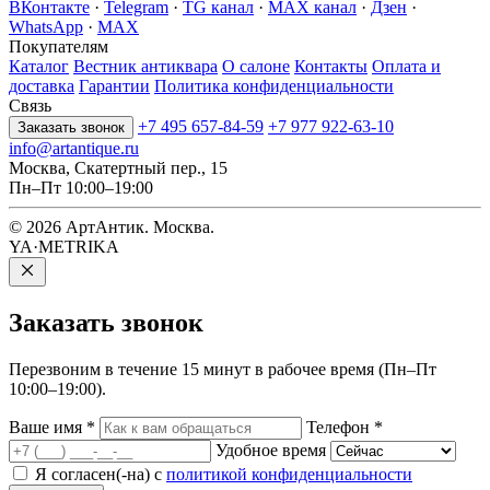
ВКонтакте
·
Telegram
·
TG канал
·
MAX канал
·
Дзен
·
WhatsApp
·
MAX
Покупателям
Каталог
Вестник антиквара
О салоне
Контакты
Оплата и
доставка
Гарантии
Политика конфиденциальности
Связь
+7 495 657-84-59
+7 977 922-63-10
Заказать звонок
info@artantique.ru
Москва, Скатертный пер., 15
Пн–Пт 10:00–19:00
© 2026 АртАнтик. Москва.
YA·METRIKA
Заказать
звонок
Перезвоним в течение 15 минут в рабочее время (Пн–Пт
10:00–19:00).
Ваше имя
*
Телефон
*
Удобное время
Я согласен(-на) с
политикой конфиденциальности