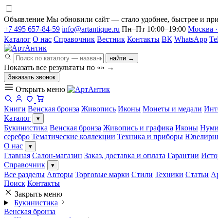
Объявление
Мы обновили сайт — стало удобнее, быстрее и при
+7 495 657-84-59
info@artantique.ru
Пн–Пт 10:00–19:00
Москва ·
Каталог
О нас
Справочник
Вестник
Контакты
ВК
WhatsApp
Te
найти →
Показать все результаты по «
»
→
Заказать звонок
Открыть меню
Книги
Венская бронза
Живопись
Иконы
Монеты и медали
Инт
Каталог
▾
Букинистика
Венская бронза
Живопись и графика
Иконы
Нуми
серебро
Тематические коллекции
Техника и приборы
Ювелирн
О нас
▾
Главная
Салон-магазин
Заказ, доставка и оплата
Гарантии
Исто
Справочник
▾
Все разделы
Авторы
Торговые марки
Стили
Техники
Статьи
А
Поиск
Контакты
Закрыть меню
Букинистика
Венская бронза