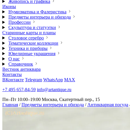
Живопись и графика
Иконы
Нумизматика и Фалеристика
Предметы интерьера и обихода
Профессии
Скульптура и статуэтки
Старинные карты и планы
Столовое серебро
Тематические коллекции
Техника и приборы
Ювелирные украшения
О нас
Справочник
Вестник антиквара
Контакты
ВКонтакте
Telegram
WhatsApp
MAX
+7 495 657-84-59
info@artantique.ru
Пн–Пт 10:00–19:00
Москва, Скатертный пер., 15
Главная
/
Предметы интерьера и обихода
/
Антикварная посуда