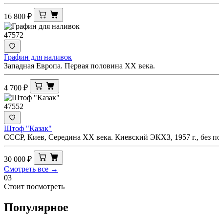
16 800
₽
47572
Графин для наливок
Западная Европа. Первая половина ХХ века.
4 700
₽
47552
Штоф "Казак"
СССР, Киев, Середина XX века. Киевский ЭКХЗ, 1957 г., без 
30 000
₽
Смотреть все →
03
Стоит посмотреть
Популярное