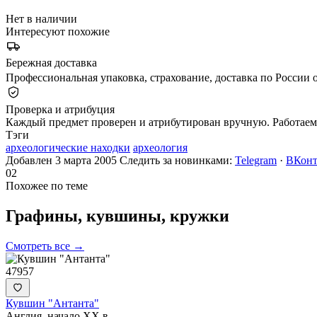
Нет в наличии
Интересуют похожие
Бережная доставка
Профессиональная упаковка, страхование, доставка по России о
Проверка и атрибуция
Каждый предмет проверен и атрибутирован вручную. Работаем 
Тэги
археологические находки
археология
Добавлен 3 марта 2005
Следить за новинками:
Telegram
·
ВКонт
02
Похожее по теме
Графины, кувшины,
кружки
Смотреть все →
47957
Кувшин "Антанта"
Англия, начало ХХ в