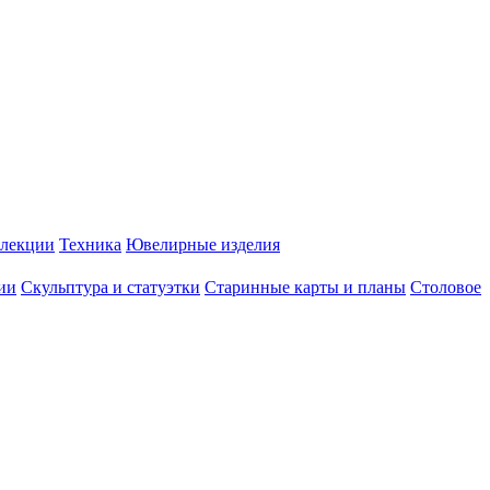
лекции
Техника
Ювелирные изделия
ии
Скульптура и статуэтки
Старинные карты и планы
Столовое