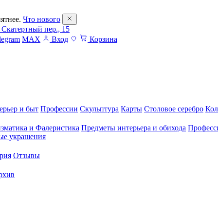
ятнее.
Что нового
 Скатертный пер., 15
legram
MAX
Вход
Корзина
ерьер и быт
Профессии
Скульптура
Карты
Столовое серебро
Кол
зматика и Фалеристика
Предметы интерьера и обихода
Професс
ые украшения
рия
Отзывы
рхив