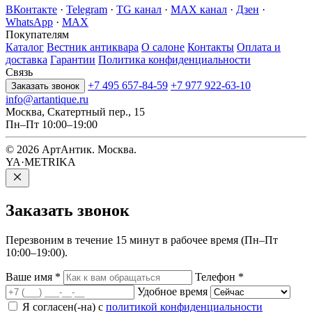
ВКонтакте
·
Telegram
·
TG канал
·
MAX канал
·
Дзен
·
WhatsApp
·
MAX
Покупателям
Каталог
Вестник антиквара
О салоне
Контакты
Оплата и
доставка
Гарантии
Политика конфиденциальности
Связь
+7 495 657-84-59
+7 977 922-63-10
Заказать звонок
info@artantique.ru
Москва, Скатертный пер., 15
Пн–Пт 10:00–19:00
© 2026 АртАнтик. Москва.
YA·METRIKA
Заказать
звонок
Перезвоним в течение 15 минут в рабочее время (Пн–Пт
10:00–19:00).
Ваше имя
*
Телефон
*
Удобное время
Я согласен(-на) с
политикой конфиденциальности