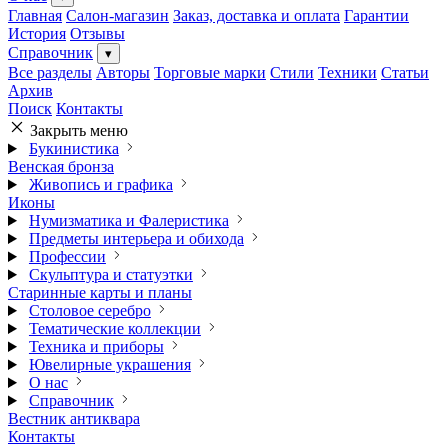
Главная
Салон-магазин
Заказ, доставка и оплата
Гарантии
История
Отзывы
Справочник
▾
Все разделы
Авторы
Торговые марки
Стили
Техники
Статьи
Архив
Поиск
Контакты
Закрыть меню
Букинистика
Венская бронза
Живопись и графика
Иконы
Нумизматика и Фалеристика
Предметы интерьера и обихода
Профессии
Скульптура и статуэтки
Старинные карты и планы
Столовое серебро
Тематические коллекции
Техника и приборы
Ювелирные украшения
О нас
Справочник
Вестник антиквара
Контакты