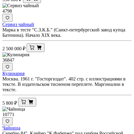
4798
Сервиз чайный
Марка в тесте "С.З.К.Б." (Санкт-петербургский завод купца
Батенина). Начало XIX века.
2 500 000
₽
36847
Кулинария
Москва. 1961 г. "Госторгиздат". 402 стр. с иллюстрациями в
тексте. В издательском тисненом переплете. Маргиналии в
тексте.
5 800
₽
10771
Чайница
Серебро 84". Клеймо "К.Фаберже" под гербом Российской