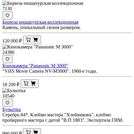
7130
Бирюза нишапурская коллекционная
Камень, уникальный своим размером.
120 000
₽
24386
Кинокамера "Panasonic M 3000"
"VHS Movie Camera NV-M3000". 1960-е годы.
18 200
₽
10540
Бульотка
Серебро 84*. Клеймо мастера "Хлебниковъ", клеймо
пробирного мастера с датой "В.П 1883". Экспертиза ГИМ.
990 000
₽