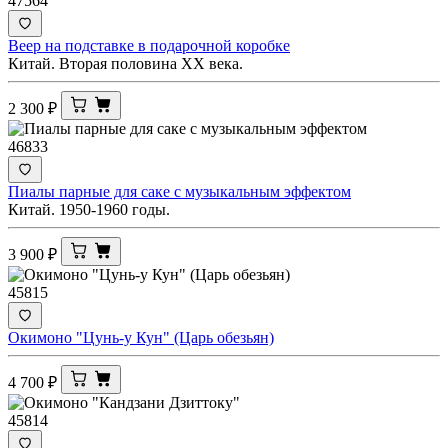
47564
Веер на подставке в подарочной коробке
Китай. Вторая половина ХХ века.
2 300
₽
46833
Пиалы парные для саке с музыкальным эффектом
Китай. 1950-1960 годы.
3 900
₽
45815
Окимоно "Цунь-у Кун" (Царь обезьян)
4 700
₽
45814