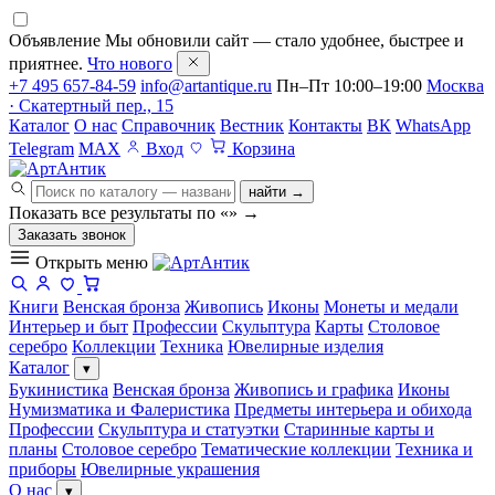
Объявление
Мы обновили сайт — стало удобнее, быстрее и
приятнее.
Что нового
+7 495 657-84-59
info@artantique.ru
Пн–Пт 10:00–19:00
Москва
· Скатертный пер., 15
Каталог
О нас
Справочник
Вестник
Контакты
ВК
WhatsApp
Telegram
MAX
Вход
Корзина
найти →
Показать все результаты по «
»
→
Заказать звонок
Открыть меню
Книги
Венская бронза
Живопись
Иконы
Монеты и медали
Интерьер и быт
Профессии
Скульптура
Карты
Столовое
серебро
Коллекции
Техника
Ювелирные изделия
Каталог
▾
Букинистика
Венская бронза
Живопись и графика
Иконы
Нумизматика и Фалеристика
Предметы интерьера и обихода
Профессии
Скульптура и статуэтки
Старинные карты и
планы
Столовое серебро
Тематические коллекции
Техника и
приборы
Ювелирные украшения
О нас
▾