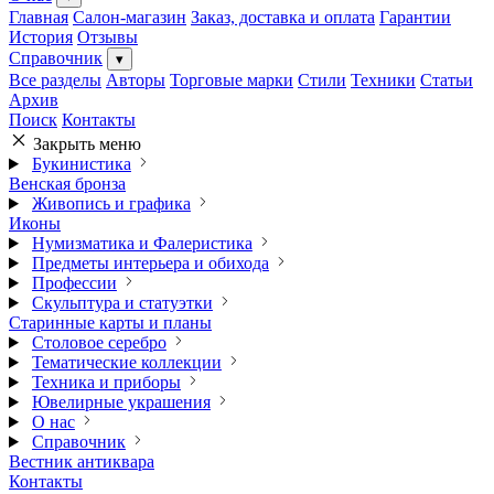
Главная
Салон-магазин
Заказ, доставка и оплата
Гарантии
История
Отзывы
Справочник
▾
Все разделы
Авторы
Торговые марки
Стили
Техники
Статьи
Архив
Поиск
Контакты
Закрыть меню
Букинистика
Венская бронза
Живопись и графика
Иконы
Нумизматика и Фалеристика
Предметы интерьера и обихода
Профессии
Скульптура и статуэтки
Старинные карты и планы
Столовое серебро
Тематические коллекции
Техника и приборы
Ювелирные украшения
О нас
Справочник
Вестник антиквара
Контакты