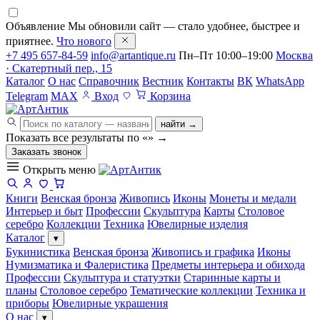
Объявление
Мы обновили сайт — стало удобнее, быстрее и
приятнее.
Что нового
+7 495 657-84-59
info@artantique.ru
Пн–Пт 10:00–19:00
Москва
· Скатертный пер., 15
Каталог
О нас
Справочник
Вестник
Контакты
ВК
WhatsApp
Telegram
MAX
Вход
Корзина
найти →
Показать все результаты по «
»
→
Заказать звонок
Открыть меню
Книги
Венская бронза
Живопись
Иконы
Монеты и медали
Интерьер и быт
Профессии
Скульптура
Карты
Столовое
серебро
Коллекции
Техника
Ювелирные изделия
Каталог
▾
Букинистика
Венская бронза
Живопись и графика
Иконы
Нумизматика и Фалеристика
Предметы интерьера и обихода
Профессии
Скульптура и статуэтки
Старинные карты и
планы
Столовое серебро
Тематические коллекции
Техника и
приборы
Ювелирные украшения
О нас
▾