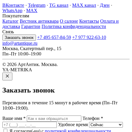
ВКонтакте
·
Telegram
·
TG канал
·
MAX канал
·
Дзен
·
WhatsApp
·
MAX
Покупателям
Каталог
Вестник антиквара
О салоне
Контакты
Оплата и
доставка
Гарантии
Политика конфиденциальности
Связь
+7 495 657-84-59
+7 977 922-63-10
Заказать звонок
info@artantique.ru
Москва, Скатертный пер., 15
Пн–Пт 10:00–19:00
© 2026 АртАнтик. Москва.
YA·METRIKA
Заказать
звонок
Перезвоним в течение 15 минут в рабочее время (Пн–Пт
10:00–19:00).
Ваше имя
*
Телефон
*
Удобное время
Я согласен(-на) с
политикой конфиденциальности