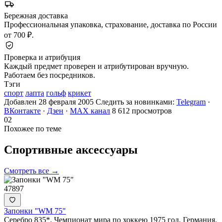
Бережная доставка
Профессиональная упаковка, страхование, доставка по России
от 700 ₽.
Проверка и атрибуция
Каждый предмет проверен и атрибутирован вручную.
Работаем без посредников.
Тэги
спорт
лапта
гольф
крикет
Добавлен 28 февраля 2005
Следить за новинками:
Telegram
·
ВКонтакте
·
Дзен
·
MAX канал
8 612 просмотров
02
Похожее по теме
Спортивные
аксессуары
Смотреть все →
47897
Запонки "WM 75"
Серебро 835*. Чемпионат мира по хоккею 1975 год. Германия.