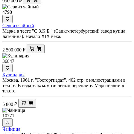
990 000
₽
4798
Сервиз чайный
Марка в тесте "С.З.К.Б." (Санкт-петербургский завод купца
Батенина). Начало XIX века.
2 500 000
₽
36847
Кулинария
Москва. 1961 г. "Госторгиздат". 402 стр. с иллюстрациями в
тексте. В издательском тисненом переплете. Маргиналии в
тексте.
5 800
₽
10771
Чайница