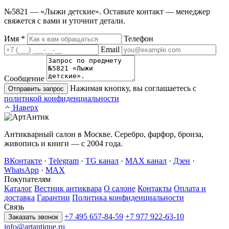
№5821 — «Лыжи детские». Оставьте контакт — менеджер
свяжется с вами и уточнит детали.
Имя
*
Телефон
Email
Сообщение
Нажимая кнопку, вы соглашаетесь с
Отправить запрос
политикой конфиденциальности
Наверх
Антикварный салон в Москве. Серебро, фарфор, бронза,
живопись и книги — с 2004 года.
ВКонтакте
·
Telegram
·
TG канал
·
MAX канал
·
Дзен
·
WhatsApp
·
MAX
Покупателям
Каталог
Вестник антиквара
О салоне
Контакты
Оплата и
доставка
Гарантии
Политика конфиденциальности
Связь
+7 495 657-84-59
+7 977 922-63-10
Заказать звонок
info@artantique.ru