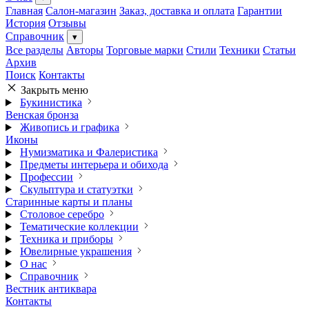
Главная
Салон-магазин
Заказ, доставка и оплата
Гарантии
История
Отзывы
Справочник
▾
Все разделы
Авторы
Торговые марки
Стили
Техники
Статьи
Архив
Поиск
Контакты
Закрыть меню
Букинистика
Венская бронза
Живопись и графика
Иконы
Нумизматика и Фалеристика
Предметы интерьера и обихода
Профессии
Скульптура и статуэтки
Старинные карты и планы
Столовое серебро
Тематические коллекции
Техника и приборы
Ювелирные украшения
О нас
Справочник
Вестник антиквара
Контакты