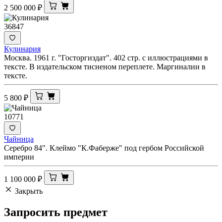
2 500 000
₽
36847
Кулинария
Москва. 1961 г. "Госторгиздат". 402 стр. с иллюстрациями в
тексте. В издательском тисненом переплете. Маргиналии в
тексте.
5 800
₽
10771
Чайница
Серебро 84". Клеймо "К.Фаберже" под гербом Российской
империи
1 100 000
₽
Закрыть
Запросить
предмет