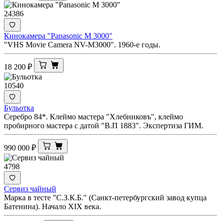
24386
Кинокамера "Panasonic M 3000"
"VHS Movie Camera NV-M3000". 1960-е годы.
18 200
₽
10540
Бульотка
Серебро 84*. Клеймо мастера "Хлебниковъ", клеймо
пробирного мастера с датой "В.П 1883". Экспертиза ГИМ.
990 000
₽
4798
Сервиз чайный
Марка в тесте "С.З.К.Б." (Санкт-петербургский завод купца
Батенина). Начало XIX века.