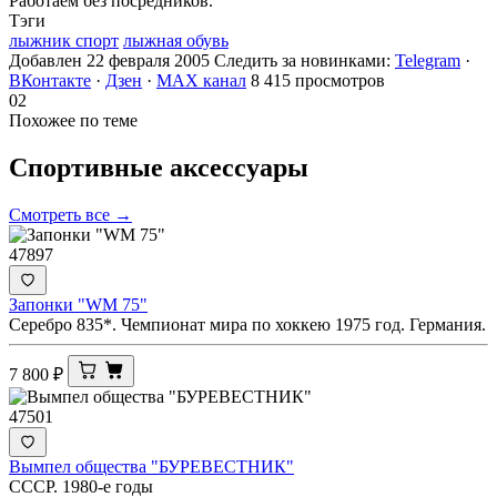
Работаем без посредников.
Тэги
лыжник спорт
лыжная обувь
Добавлен 22 февраля 2005
Следить за новинками:
Telegram
·
ВКонтакте
·
Дзен
·
MAX канал
8 415 просмотров
02
Похожее по теме
Спортивные
аксессуары
Смотреть все →
47897
Запонки "WM 75"
Серебро 835*. Чемпионат мира по хоккею 1975 год. Германия.
7 800
₽
47501
Вымпел общества "БУРЕВЕСТНИК"
СССР. 1980-е годы