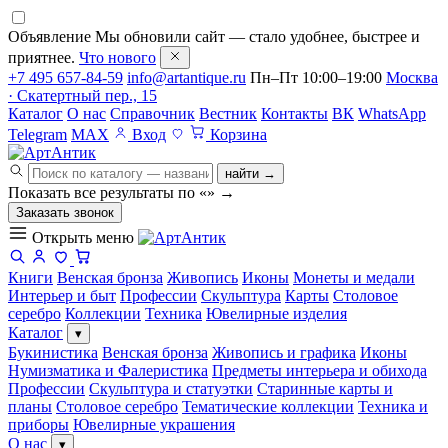
Объявление
Мы обновили сайт — стало удобнее, быстрее и
приятнее.
Что нового
+7 495 657-84-59
info@artantique.ru
Пн–Пт 10:00–19:00
Москва
· Скатертный пер., 15
Каталог
О нас
Справочник
Вестник
Контакты
ВК
WhatsApp
Telegram
MAX
Вход
Корзина
найти →
Показать все результаты по «
»
→
Заказать звонок
Открыть меню
Книги
Венская бронза
Живопись
Иконы
Монеты и медали
Интерьер и быт
Профессии
Скульптура
Карты
Столовое
серебро
Коллекции
Техника
Ювелирные изделия
Каталог
▾
Букинистика
Венская бронза
Живопись и графика
Иконы
Нумизматика и Фалеристика
Предметы интерьера и обихода
Профессии
Скульптура и статуэтки
Старинные карты и
планы
Столовое серебро
Тематические коллекции
Техника и
приборы
Ювелирные украшения
О нас
▾