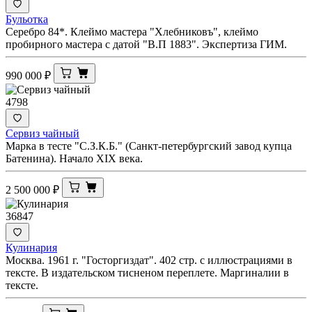
Бульотка
Серебро 84*. Клеймо мастера "Хлебниковъ", клеймо
пробирного мастера с датой "В.П 1883". Экспертиза ГИМ.
990 000
₽
4798
Сервиз чайный
Марка в тесте "С.З.К.Б." (Санкт-петербургский завод купца
Батенина). Начало XIX века.
2 500 000
₽
36847
Кулинария
Москва. 1961 г. "Госторгиздат". 402 стр. с иллюстрациями в
тексте. В издательском тисненом переплете. Маргиналии в
тексте.