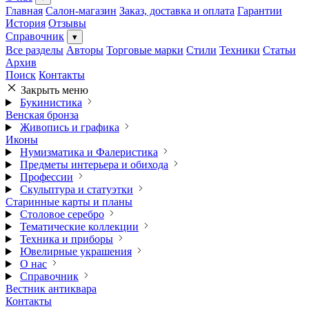
Главная
Салон-магазин
Заказ, доставка и оплата
Гарантии
История
Отзывы
Справочник
▾
Все разделы
Авторы
Торговые марки
Стили
Техники
Статьи
Архив
Поиск
Контакты
Закрыть меню
Букинистика
Венская бронза
Живопись и графика
Иконы
Нумизматика и Фалеристика
Предметы интерьера и обихода
Профессии
Скульптура и статуэтки
Старинные карты и планы
Столовое серебро
Тематические коллекции
Техника и приборы
Ювелирные украшения
О нас
Справочник
Вестник антиквара
Контакты