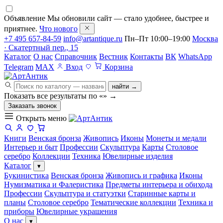
Объявление
Мы обновили сайт — стало удобнее, быстрее и
приятнее.
Что нового
+7 495 657-84-59
info@artantique.ru
Пн–Пт 10:00–19:00
Москва
· Скатертный пер., 15
Каталог
О нас
Справочник
Вестник
Контакты
ВК
WhatsApp
Telegram
MAX
Вход
Корзина
найти →
Показать все результаты по «
»
→
Заказать звонок
Открыть меню
Книги
Венская бронза
Живопись
Иконы
Монеты и медали
Интерьер и быт
Профессии
Скульптура
Карты
Столовое
серебро
Коллекции
Техника
Ювелирные изделия
Каталог
▾
Букинистика
Венская бронза
Живопись и графика
Иконы
Нумизматика и Фалеристика
Предметы интерьера и обихода
Профессии
Скульптура и статуэтки
Старинные карты и
планы
Столовое серебро
Тематические коллекции
Техника и
приборы
Ювелирные украшения
О нас
▾