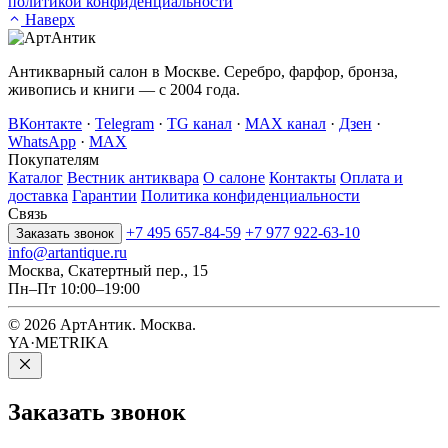
политикой конфиденциальности
Наверх
Антикварный салон в Москве. Серебро, фарфор, бронза,
живопись и книги — с 2004 года.
ВКонтакте
·
Telegram
·
TG канал
·
MAX канал
·
Дзен
·
WhatsApp
·
MAX
Покупателям
Каталог
Вестник антиквара
О салоне
Контакты
Оплата и
доставка
Гарантии
Политика конфиденциальности
Связь
+7 495 657-84-59
+7 977 922-63-10
Заказать звонок
info@artantique.ru
Москва, Скатертный пер., 15
Пн–Пт 10:00–19:00
© 2026 АртАнтик. Москва.
YA·METRIKA
Заказать
звонок