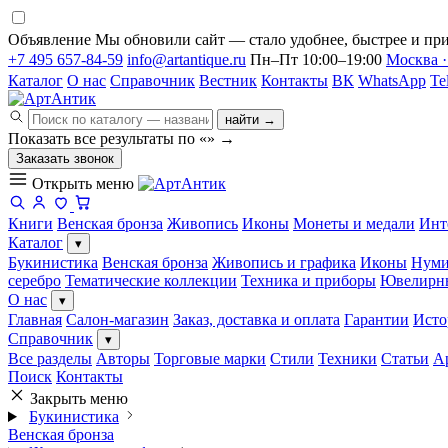
Объявление
Мы обновили сайт — стало удобнее, быстрее и при
+7 495 657-84-59
info@artantique.ru
Пн–Пт 10:00–19:00
Москва ·
Каталог
О нас
Справочник
Вестник
Контакты
ВК
WhatsApp
Te
найти →
Показать все результаты по «
»
→
Заказать звонок
Открыть меню
Книги
Венская бронза
Живопись
Иконы
Монеты и медали
Инт
Каталог
▾
Букинистика
Венская бронза
Живопись и графика
Иконы
Нуми
серебро
Тематические коллекции
Техника и приборы
Ювелирн
О нас
▾
Главная
Салон-магазин
Заказ, доставка и оплата
Гарантии
Исто
Справочник
▾
Все разделы
Авторы
Торговые марки
Стили
Техники
Статьи
А
Поиск
Контакты
Закрыть меню
Букинистика
Венская бронза