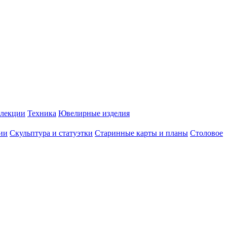
лекции
Техника
Ювелирные изделия
ии
Скульптура и статуэтки
Старинные карты и планы
Столовое