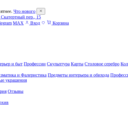
ятнее.
Что нового
 Скатертный пер., 15
legram
MAX
Вход
Корзина
ерьер и быт
Профессии
Скульптура
Карты
Столовое серебро
Кол
зматика и Фалеристика
Предметы интерьера и обихода
Професс
ые украшения
рия
Отзывы
рхив