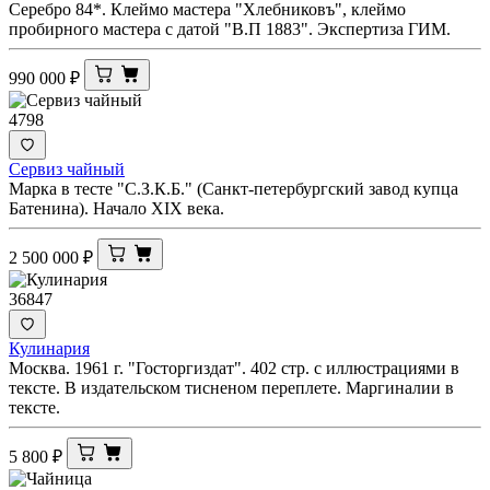
Серебро 84*. Клеймо мастера "Хлебниковъ", клеймо
пробирного мастера с датой "В.П 1883". Экспертиза ГИМ.
990 000
₽
4798
Сервиз чайный
Марка в тесте "С.З.К.Б." (Санкт-петербургский завод купца
Батенина). Начало XIX века.
2 500 000
₽
36847
Кулинария
Москва. 1961 г. "Госторгиздат". 402 стр. с иллюстрациями в
тексте. В издательском тисненом переплете. Маргиналии в
тексте.
5 800
₽