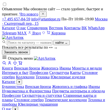
Объявление
Мы обновили сайт — стало удобнее, быстрее и
приятнее.
Что нового
+7 495 657-84-59
info@artantique.ru
Пн–Пт 10:00–19:00
Москва
· Скатертный пер., 15
Каталог
О нас
Справочник
Вестник
Контакты
ВК
WhatsApp
Telegram
MAX
Вход
Корзина
найти →
Показать все результаты по «
»
→
Заказать звонок
Открыть меню
Книги
Венская бронза
Живопись
Иконы
Монеты и медали
Интерьер и быт
Профессии
Скульптура
Карты
Столовое
серебро
Коллекции
Техника
Ювелирные изделия
Каталог
▾
Букинистика
Венская бронза
Живопись и графика
Иконы
Нумизматика и Фалеристика
Предметы интерьера и обихода
Профессии
Скульптура и статуэтки
Старинные карты и
планы
Столовое серебро
Тематические коллекции
Техника и
приборы
Ювелирные украшения
О нас
▾