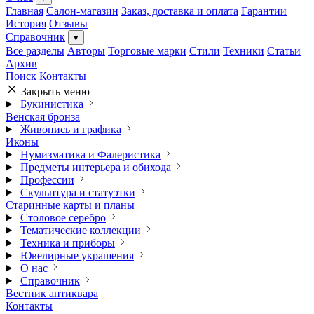
Главная
Салон-магазин
Заказ, доставка и оплата
Гарантии
История
Отзывы
Справочник
▾
Все разделы
Авторы
Торговые марки
Стили
Техники
Статьи
Архив
Поиск
Контакты
Закрыть меню
Букинистика
Венская бронза
Живопись и графика
Иконы
Нумизматика и Фалеристика
Предметы интерьера и обихода
Профессии
Скульптура и статуэтки
Старинные карты и планы
Столовое серебро
Тематические коллекции
Техника и приборы
Ювелирные украшения
О нас
Справочник
Вестник антиквара
Контакты