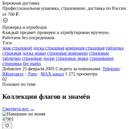
Бережная доставка
Профессиональная упаковка, страхование, доставка по России
от 700 ₽.
Проверка и атрибуция
Каждый предмет проверен и атрибутирован вручную.
Работаем без посредников.
Тэги
знак страховой
доска страховая
компания страховая
табличка
страховая
доска знаки
страховые компании
страховые
таблички
страховые доски
страховые знаки
страхование
страховка
fire marks
Добавлен 21 февраля 2005
Следить за новинками:
Telegram
·
ВКонтакте
·
Дзен
·
MAX канал
1 272 просмотра
02
Похожее по теме
Коллекции флагов и
знамён
Смотреть все →
47901