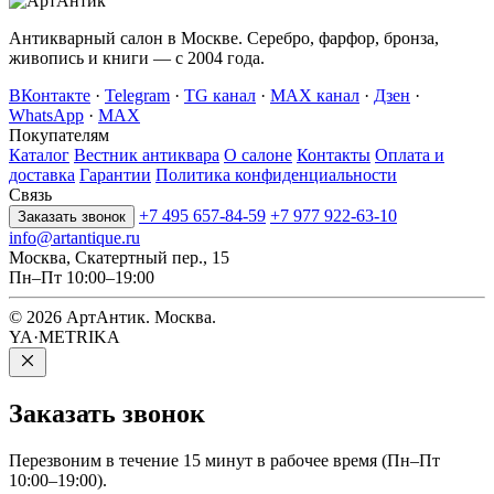
Антикварный салон в Москве. Серебро, фарфор, бронза,
живопись и книги — с 2004 года.
ВКонтакте
·
Telegram
·
TG канал
·
MAX канал
·
Дзен
·
WhatsApp
·
MAX
Покупателям
Каталог
Вестник антиквара
О салоне
Контакты
Оплата и
доставка
Гарантии
Политика конфиденциальности
Связь
+7 495 657-84-59
+7 977 922-63-10
Заказать звонок
info@artantique.ru
Москва, Скатертный пер., 15
Пн–Пт 10:00–19:00
© 2026 АртАнтик. Москва.
YA·METRIKA
Заказать
звонок
Перезвоним в течение 15 минут в рабочее время (Пн–Пт
10:00–19:00).