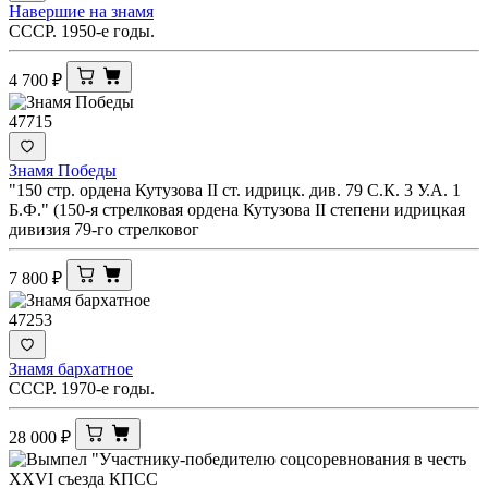
Навершие на знамя
СССР. 1950-е годы.
4 700
₽
47715
Знамя Победы
"150 стр. ордена Кутузова II ст. идрицк. див. 79 С.К. 3 У.А. 1
Б.Ф." (150-я стрелковая ордена Кутузова II степени идрицкая
дивизия 79-го стрелковог
7 800
₽
47253
Знамя бархатное
СССР. 1970-е годы.
28 000
₽