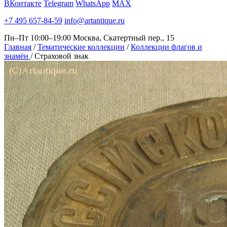
ВКонтакте
Telegram
WhatsApp
MAX
+7 495 657-84-59
info@artantique.ru
Пн–Пт 10:00–19:00
Москва, Скатертный пер., 15
Главная
/
Тематические коллекции
/
Коллекции флагов и
знамён
/
Страховой знак