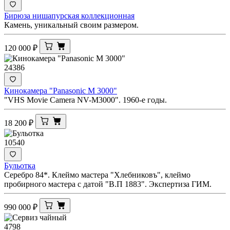
Бирюза нишапурская коллекционная
Камень, уникальный своим размером.
120 000
₽
24386
Кинокамера "Panasonic M 3000"
"VHS Movie Camera NV-M3000". 1960-е годы.
18 200
₽
10540
Бульотка
Серебро 84*. Клеймо мастера "Хлебниковъ", клеймо
пробирного мастера с датой "В.П 1883". Экспертиза ГИМ.
990 000
₽
4798