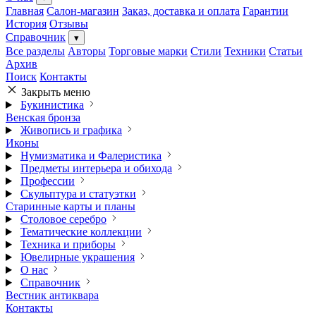
Главная
Салон-магазин
Заказ, доставка и оплата
Гарантии
История
Отзывы
Справочник
▾
Все разделы
Авторы
Торговые марки
Стили
Техники
Статьи
Архив
Поиск
Контакты
Закрыть меню
Букинистика
Венская бронза
Живопись и графика
Иконы
Нумизматика и Фалеристика
Предметы интерьера и обихода
Профессии
Скульптура и статуэтки
Старинные карты и планы
Столовое серебро
Тематические коллекции
Техника и приборы
Ювелирные украшения
О нас
Справочник
Вестник антиквара
Контакты