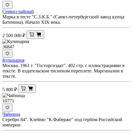
Сервиз чайный
Марка в тесте "С.З.К.Б." (Санкт-петербургский завод купца
Батенина). Начало XIX века.
2 500 000
₽
36847
Кулинария
Москва. 1961 г. "Госторгиздат". 402 стр. с иллюстрациями в
тексте. В издательском тисненом переплете. Маргиналии в
тексте.
5 800
₽
10771
Чайница
Серебро 84". Клеймо "К.Фаберже" под гербом Российской
империи