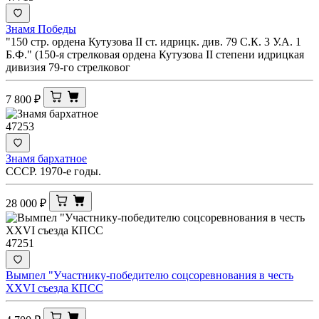
Знамя Победы
"150 стр. ордена Кутузова II ст. идрицк. див. 79 С.К. 3 У.А. 1
Б.Ф." (150-я стрелковая ордена Кутузова II степени идрицкая
дивизия 79-го стрелковог
7 800
₽
47253
Знамя бархатное
СССР. 1970-е годы.
28 000
₽
47251
Вымпел "Участнику-победителю соцсоревнования в честь
XXVI съезда КПСС