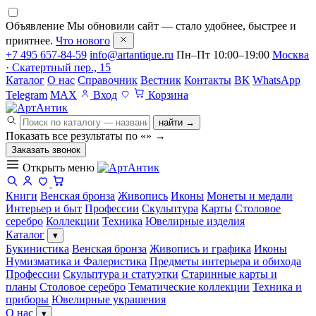
Объявление
Мы обновили сайт — стало удобнее, быстрее и
приятнее.
Что нового
+7 495 657-84-59
info@artantique.ru
Пн–Пт 10:00–19:00
Москва
· Скатертный пер., 15
Каталог
О нас
Справочник
Вестник
Контакты
ВК
WhatsApp
Telegram
MAX
Вход
Корзина
найти →
Показать все результаты по «
»
→
Заказать звонок
Открыть меню
Книги
Венская бронза
Живопись
Иконы
Монеты и медали
Интерьер и быт
Профессии
Скульптура
Карты
Столовое
серебро
Коллекции
Техника
Ювелирные изделия
Каталог
▾
Букинистика
Венская бронза
Живопись и графика
Иконы
Нумизматика и Фалеристика
Предметы интерьера и обихода
Профессии
Скульптура и статуэтки
Старинные карты и
планы
Столовое серебро
Тематические коллекции
Техника и
приборы
Ювелирные украшения
О нас
▾