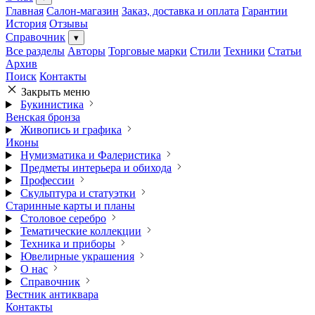
Главная
Салон-магазин
Заказ, доставка и оплата
Гарантии
История
Отзывы
Справочник
▾
Все разделы
Авторы
Торговые марки
Стили
Техники
Статьи
Архив
Поиск
Контакты
Закрыть меню
Букинистика
Венская бронза
Живопись и графика
Иконы
Нумизматика и Фалеристика
Предметы интерьера и обихода
Профессии
Скульптура и статуэтки
Старинные карты и планы
Столовое серебро
Тематические коллекции
Техника и приборы
Ювелирные украшения
О нас
Справочник
Вестник антиквара
Контакты