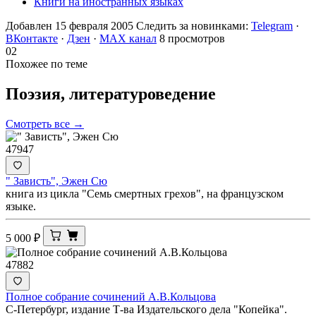
Книги на иностранных языках
Добавлен 15 февраля 2005
Следить за новинками:
Telegram
·
ВКонтакте
·
Дзен
·
MAX канал
8 просмотров
02
Похожее по теме
Поэзия,
литературоведение
Смотреть все →
47947
" Зависть", Эжен Сю
книга из цикла "Семь смертных грехов", на французском
языке.
5 000
₽
47882
Полное собрание сочинений А.В.Кольцова
С-Петербург, издание Т-ва Издательского дела "Копейка".