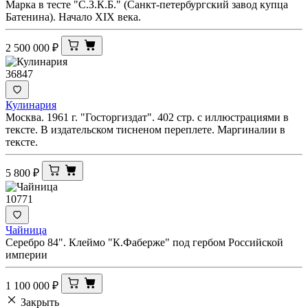
Марка в тесте "С.З.К.Б." (Санкт-петербургский завод купца
Батенина). Начало XIX века.
2 500 000
₽
36847
Кулинария
Москва. 1961 г. "Госторгиздат". 402 стр. с иллюстрациями в
тексте. В издательском тисненом переплете. Маргиналии в
тексте.
5 800
₽
10771
Чайница
Серебро 84". Клеймо "К.Фаберже" под гербом Российской
империи
1 100 000
₽
Закрыть