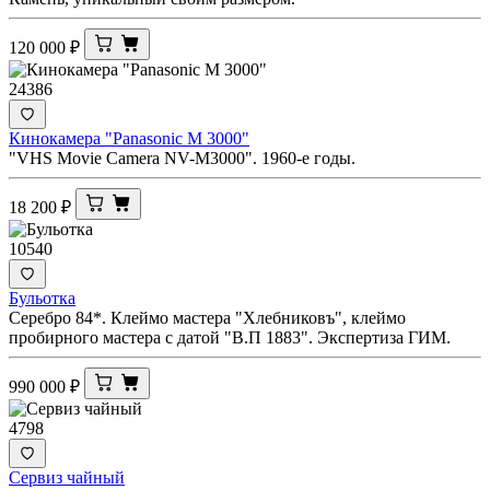
120 000
₽
24386
Кинокамера "Panasonic M 3000"
"VHS Movie Camera NV-M3000". 1960-е годы.
18 200
₽
10540
Бульотка
Серебро 84*. Клеймо мастера "Хлебниковъ", клеймо
пробирного мастера с датой "В.П 1883". Экспертиза ГИМ.
990 000
₽
4798
Сервиз чайный