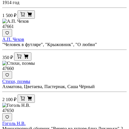
1914 год
1 500
₽
47661
А.П. Чехов
"Человек в футляре", "Крыжовник", "О любви"
350
₽
47660
Стихи, поэмы
Ахматова, Цветаева, Пастернак, Саша Чёрный
2 100
₽
47650
Гоголь Н.В.
Миниатюрный сборник "Вечера на хуторе близ Диканьки" 2