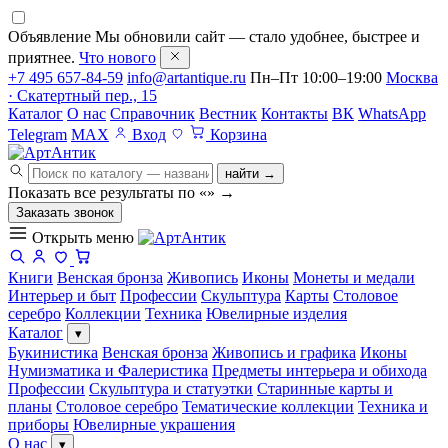
Объявление
Мы обновили сайт — стало удобнее, быстрее и
приятнее.
Что нового
+7 495 657-84-59
info@artantique.ru
Пн–Пт 10:00–19:00
Москва
· Скатертный пер., 15
Каталог
О нас
Справочник
Вестник
Контакты
ВК
WhatsApp
Telegram
MAX
Вход
Корзина
найти →
Показать все результаты по «
»
→
Заказать звонок
Открыть меню
Книги
Венская бронза
Живопись
Иконы
Монеты и медали
Интерьер и быт
Профессии
Скульптура
Карты
Столовое
серебро
Коллекции
Техника
Ювелирные изделия
Каталог
▾
Букинистика
Венская бронза
Живопись и графика
Иконы
Нумизматика и Фалеристика
Предметы интерьера и обихода
Профессии
Скульптура и статуэтки
Старинные карты и
планы
Столовое серебро
Тематические коллекции
Техника и
приборы
Ювелирные украшения
О нас
▾