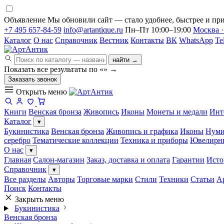
Объявление
Мы обновили сайт — стало удобнее, быстрее и при
+7 495 657-84-59
info@artantique.ru
Пн–Пт 10:00–19:00
Москва ·
Каталог
О нас
Справочник
Вестник
Контакты
ВК
WhatsApp
Te
найти →
Показать все результаты по «
»
→
Заказать звонок
Открыть меню
Книги
Венская бронза
Живопись
Иконы
Монеты и медали
Инт
Каталог
▾
Букинистика
Венская бронза
Живопись и графика
Иконы
Нуми
серебро
Тематические коллекции
Техника и приборы
Ювелирн
О нас
▾
Главная
Салон-магазин
Заказ, доставка и оплата
Гарантии
Исто
Справочник
▾
Все разделы
Авторы
Торговые марки
Стили
Техники
Статьи
А
Поиск
Контакты
Закрыть меню
Букинистика
Венская бронза