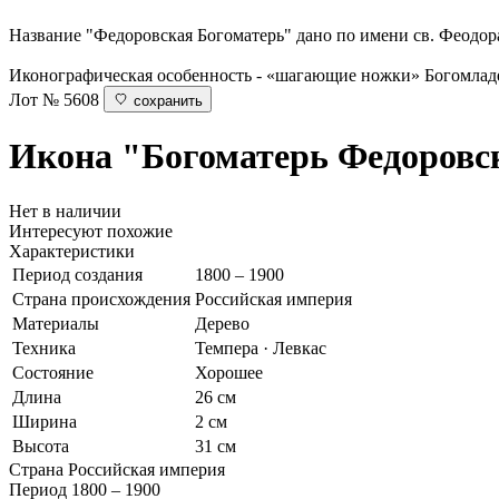
Название "Федоровская Богоматерь" дано по имени св. Феодор
Иконографическая особенность - «шагающие ножки» Богомлад
Лот № 5608
сохранить
Икона "Богоматерь Федоровс
Нет в наличии
Интересуют похожие
Характеристики
Период создания
1800 – 1900
Страна происхождения
Российская империя
Материалы
Дерево
Техника
Темпера · Левкас
Состояние
Хорошее
Длина
26 см
Ширина
2 см
Высота
31 см
Страна
Российская империя
Период
1800 – 1900