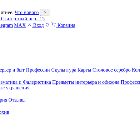
ятнее.
Что нового
 Скатертный пер., 15
legram
MAX
Вход
Корзина
ерьер и быт
Профессии
Скульптура
Карты
Столовое серебро
Кол
зматика и Фалеристика
Предметы интерьера и обихода
Професс
ые украшения
рия
Отзывы
рхив