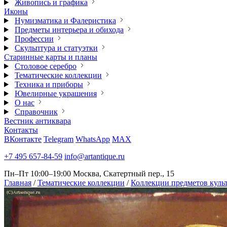
Живопись и графика
Иконы
Нумизматика и Фалеристика
Предметы интерьера и обихода
Профессии
Скульптура и статуэтки
Старинные карты и планы
Столовое серебро
Тематические коллекции
Техника и приборы
Ювелирные украшения
О нас
Справочник
Вестник антиквара
Контакты
ВКонтакте
Telegram
WhatsApp
MAX
+7 495 657-84-59
info@artantique.ru
Пн–Пт 10:00–19:00
Москва, Скатертный пер., 15
Главная
/
Тематические коллекции
/
Коллекции предметов куль