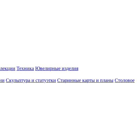
лекции
Техника
Ювелирные изделия
ии
Скульптура и статуэтки
Старинные карты и планы
Столовое