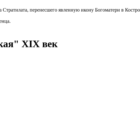
а Стратилата, перенесшего явленную икону Богоматери в Костр
енца.
кая"
XIX век