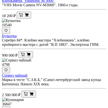
Кинокамера "Panasonic M 3000"
"VHS Movie Camera NV-M3000". 1960-е годы.
18 200
₽
10540
Бульотка
Серебро 84*. Клеймо мастера "Хлебниковъ", клеймо
пробирного мастера с датой "В.П 1883". Экспертиза ГИМ.
990 000
₽
4798
Сервиз чайный
Марка в тесте "С.З.К.Б." (Санкт-петербургский завод купца
Батенина). Начало XIX века.
2 500 000
₽
36847