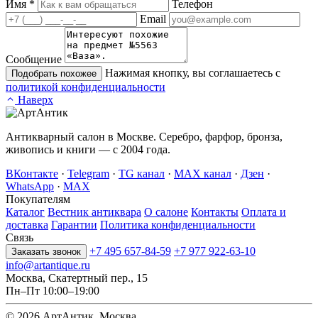
Имя
*
Телефон
Email
Сообщение
Нажимая кнопку, вы соглашаетесь с
Подобрать похожее
политикой конфиденциальности
Наверх
Антикварный салон в Москве. Серебро, фарфор, бронза,
живопись и книги — с 2004 года.
ВКонтакте
·
Telegram
·
TG канал
·
MAX канал
·
Дзен
·
WhatsApp
·
MAX
Покупателям
Каталог
Вестник антиквара
О салоне
Контакты
Оплата и
доставка
Гарантии
Политика конфиденциальности
Связь
+7 495 657-84-59
+7 977 922-63-10
Заказать звонок
info@artantique.ru
Москва, Скатертный пер., 15
Пн–Пт 10:00–19:00
© 2026 АртАнтик. Москва.