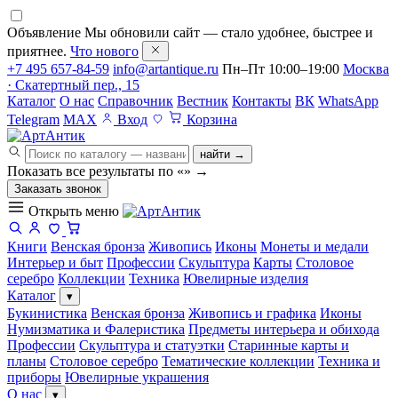
Объявление
Мы обновили сайт — стало удобнее, быстрее и
приятнее.
Что нового
+7 495 657-84-59
info@artantique.ru
Пн–Пт 10:00–19:00
Москва
· Скатертный пер., 15
Каталог
О нас
Справочник
Вестник
Контакты
ВК
WhatsApp
Telegram
MAX
Вход
Корзина
найти →
Показать все результаты по «
»
→
Заказать звонок
Открыть меню
Книги
Венская бронза
Живопись
Иконы
Монеты и медали
Интерьер и быт
Профессии
Скульптура
Карты
Столовое
серебро
Коллекции
Техника
Ювелирные изделия
Каталог
▾
Букинистика
Венская бронза
Живопись и графика
Иконы
Нумизматика и Фалеристика
Предметы интерьера и обихода
Профессии
Скульптура и статуэтки
Старинные карты и
планы
Столовое серебро
Тематические коллекции
Техника и
приборы
Ювелирные украшения
О нас
▾