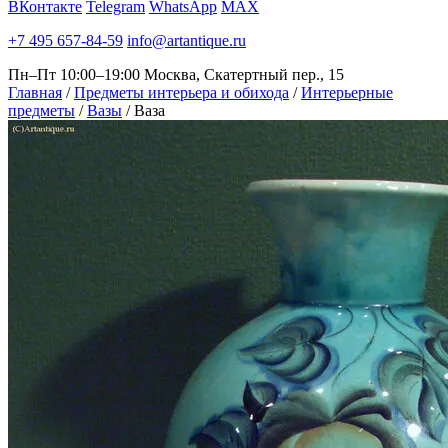
ВКонтакте
Telegram
WhatsApp
MAX
+7 495 657-84-59
info@artantique.ru
Пн–Пт 10:00–19:00
Москва, Скатертный пер., 15
Главная
/
Предметы интерьера и обихода
/
Интерьерные
предметы
/
Вазы
/
Ваза