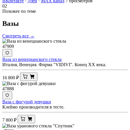
ВКонтакте
·
Дзен
·
MAX канал
7 просмотров
02
Похожее по теме
Вазы
Смотреть все →
47909
Ваза из венецианского стекла
Италия, Венеция. Фирма "VIDIVI". Конец ХХ века.
16 800
₽
47888
Ваза с фигурой девушки
Клеймо производителя в тесте.
7 800
₽