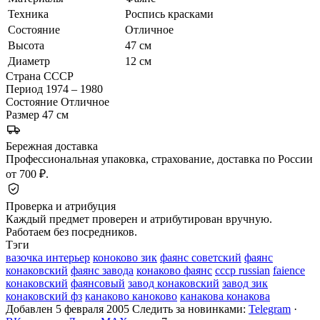
Техника
Роспись красками
Состояние
Отличное
Высота
47 см
Диаметр
12 см
Страна
СССР
Период
1974 – 1980
Состояние
Отличное
Размер
47 см
Бережная доставка
Профессиональная упаковка, страхование, доставка по России
от 700 ₽.
Проверка и атрибуция
Каждый предмет проверен и атрибутирован вручную.
Работаем без посредников.
Тэги
вазочка интерьер
коноково зик
фаянс советский
фаянс
конаковский
фаянс завода
конаково фаянс
ссср russian
faience
конаковский
фаянсовый
завод конаковский
завод зик
конаковский фз
канаково каноково
канакова конакова
Добавлен 5 февраля 2005
Следить за новинками:
Telegram
·