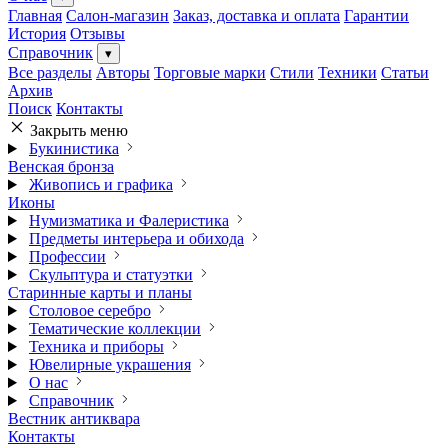
Главная
Салон-магазин
Заказ, доставка и оплата
Гарантии
История
Отзывы
Справочник
▾
Все разделы
Авторы
Торговые марки
Стили
Техники
Статьи
Архив
Поиск
Контакты
Закрыть меню
Букинистика
Венская бронза
Живопись и графика
Иконы
Нумизматика и Фалеристика
Предметы интерьера и обихода
Профессии
Скульптура и статуэтки
Старинные карты и планы
Столовое серебро
Тематические коллекции
Техника и приборы
Ювелирные украшения
О нас
Справочник
Вестник антиквара
Контакты