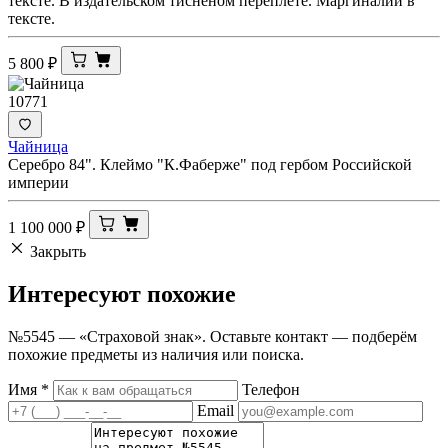
тексте. В издательском тисненом переплете. Маргиналии в
тексте.
5 800
₽
10771
Чайница
Серебро 84". Клеймо "К.Фаберже" под гербом Российской
империи
1 100 000
₽
Закрыть
Интересуют
похожие
№5545 — «Страховой знак». Оставьте контакт — подберём
похожие предметы из наличия или поиска.
Имя
*
Телефон
Email