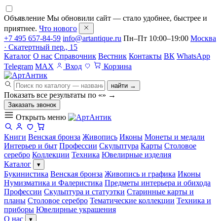
Объявление
Мы обновили сайт — стало удобнее, быстрее и
приятнее.
Что нового
+7 495 657-84-59
info@artantique.ru
Пн–Пт 10:00–19:00
Москва
· Скатертный пер., 15
Каталог
О нас
Справочник
Вестник
Контакты
ВК
WhatsApp
Telegram
MAX
Вход
Корзина
найти →
Показать все результаты по «
»
→
Заказать звонок
Открыть меню
Книги
Венская бронза
Живопись
Иконы
Монеты и медали
Интерьер и быт
Профессии
Скульптура
Карты
Столовое
серебро
Коллекции
Техника
Ювелирные изделия
Каталог
▾
Букинистика
Венская бронза
Живопись и графика
Иконы
Нумизматика и Фалеристика
Предметы интерьера и обихода
Профессии
Скульптура и статуэтки
Старинные карты и
планы
Столовое серебро
Тематические коллекции
Техника и
приборы
Ювелирные украшения
О нас
▾