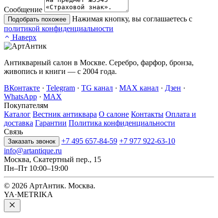
Сообщение
Нажимая кнопку, вы соглашаетесь с
Подобрать похожее
политикой конфиденциальности
Наверх
Антикварный салон в Москве. Серебро, фарфор, бронза,
живопись и книги — с 2004 года.
ВКонтакте
·
Telegram
·
TG канал
·
MAX канал
·
Дзен
·
WhatsApp
·
MAX
Покупателям
Каталог
Вестник антиквара
О салоне
Контакты
Оплата и
доставка
Гарантии
Политика конфиденциальности
Связь
+7 495 657-84-59
+7 977 922-63-10
Заказать звонок
info@artantique.ru
Москва, Скатертный пер., 15
Пн–Пт 10:00–19:00
© 2026 АртАнтик. Москва.
YA·METRIKA