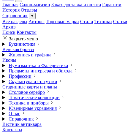
Главная
Салон-магазин
Заказ, доставка и оплата
Гарантии
История
Отзывы
Справочник
▾
Все разделы
Авторы
Торговые марки
Стили
Техники
Статьи
Архив
Поиск
Контакты
Закрыть меню
Букинистика
Венская бронза
Живопись и графика
Иконы
Нумизматика и Фалеристика
Предметы интерьера и обихода
Профессии
Скульптура и статуэтки
Старинные карты и планы
Столовое серебро
Тематические коллекции
Техника и приборы
Ювелирные украшения
О нас
Справочник
Вестник антиквара
Контакты