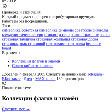
от 700 ₽.
Проверка и атрибуция
Каждый предмет проверен и атрибутирован вручную.
Работаем без посредников.
Тэги
символика советская
символика символы
советские символы
коммунистические серп
и молот
и серп
знаки страховые
знаки
страховая
табличка страховая
компания страховая
доска
страховая
знак страховой
страхование страховка
insurance
board
В разделах
Коллекции флагов и знамён
Советский антиквариат
Добавлен 4 февраля 2005
Следить за новинками:
Telegram
·
ВКонтакте
·
Дзен
·
MAX канал
189 просмотров
02
Похожее по теме
Коллекции флагов и
знамён
Смотреть все →