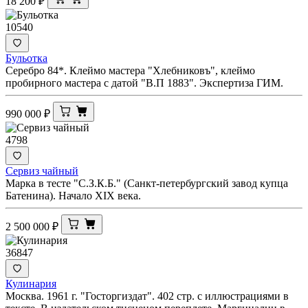
18 200
₽
10540
Бульотка
Серебро 84*. Клеймо мастера "Хлебниковъ", клеймо
пробирного мастера с датой "В.П 1883". Экспертиза ГИМ.
990 000
₽
4798
Сервиз чайный
Марка в тесте "С.З.К.Б." (Санкт-петербургский завод купца
Батенина). Начало XIX века.
2 500 000
₽
36847
Кулинария
Москва. 1961 г. "Госторгиздат". 402 стр. с иллюстрациями в