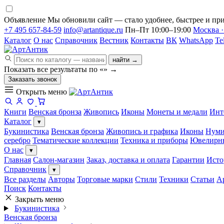
Объявление
Мы обновили сайт — стало удобнее, быстрее и при
+7 495 657-84-59
info@artantique.ru
Пн–Пт 10:00–19:00
Москва ·
Каталог
О нас
Справочник
Вестник
Контакты
ВК
WhatsApp
Te
найти →
Показать все результаты по «
»
→
Заказать звонок
Открыть меню
Книги
Венская бронза
Живопись
Иконы
Монеты и медали
Инт
Каталог
▾
Букинистика
Венская бронза
Живопись и графика
Иконы
Нуми
серебро
Тематические коллекции
Техника и приборы
Ювелирн
О нас
▾
Главная
Салон-магазин
Заказ, доставка и оплата
Гарантии
Исто
Справочник
▾
Все разделы
Авторы
Торговые марки
Стили
Техники
Статьи
А
Поиск
Контакты
Закрыть меню
Букинистика
Венская бронза