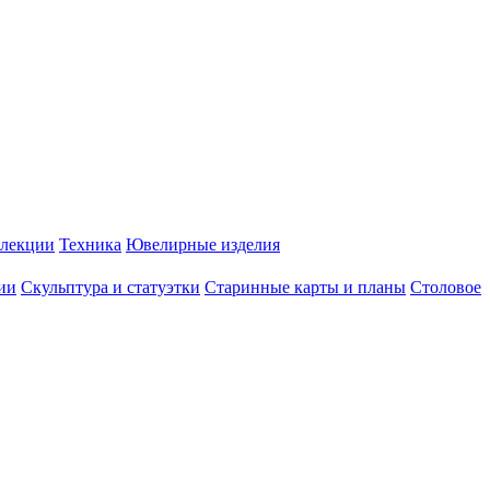
лекции
Техника
Ювелирные изделия
ии
Скульптура и статуэтки
Старинные карты и планы
Столовое