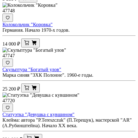
47748
Колокольчик "Коровка"
Германия. Начало 1970-х годов.
14 000
₽
47747
Скульптура "Богатый улов"
Марка синяя "ЗХК Полонне". 1960-е годы.
25 200
₽
47720
Статуэтка "Девушка с кувшином"
Клейма: автора "Р.Tereszczuk" (П.Терещук), мастерской "AR"
(А.Рубинштейна). Начало ХХ века.