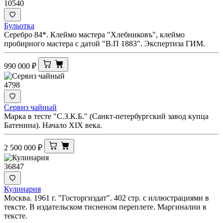
10540
Бульотка
Серебро 84*. Клеймо мастера "Хлебниковъ", клеймо
пробирного мастера с датой "В.П 1883". Экспертиза ГИМ.
990 000
₽
4798
Сервиз чайный
Марка в тесте "С.З.К.Б." (Санкт-петербургский завод купца
Батенина). Начало XIX века.
2 500 000
₽
36847
Кулинария
Москва. 1961 г. "Госторгиздат". 402 стр. с иллюстрациями в
тексте. В издательском тисненом переплете. Маргиналии в
тексте.