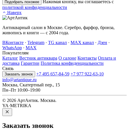
Нажимая кнопку, вы соглашаетесь с
Подобрать похожее
политикой конфиденциальности
Наверх
Антикварный салон в Москве. Серебро, фарфор, бронза,
живопись и книги — с 2004 года.
ВКонтакте
·
Telegram
·
TG канал
·
MAX канал
·
Дзен
·
WhatsApp
·
MAX
Покупателям
Каталог
Вестник антиквара
О салоне
Контакты
Оплата и
доставка
Гарантии
Политика конфиденциальности
Связь
+7 495 657-84-59
+7 977 922-63-10
Заказать звонок
info@artantique.ru
Москва, Скатертный пер., 15
Пн–Пт 10:00–19:00
© 2026 АртАнтик. Москва.
YA·METRIKA
Заказать
звонок