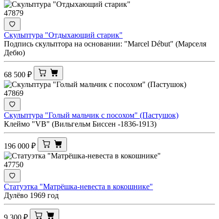
47879
Скульптура "Отдыхающий старик"
Подпись скульптора на основании: "Marcel Début" (Марселя
Дебю)
68 500
₽
47869
Скульптура "Голый мальчик с посохом" (Пастушок)
Клеймо "VB" (Вильгельм Биссен -1836-1913)
196 000
₽
47750
Статуэтка "Матрёшка-невеста в кокошнике"
Дулёво 1969 год
9 300
₽