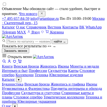
Объявление
Мы обновили сайт — стало удобнее, быстрее и
приятнее.
Что нового
+7 495 657-84-59
info@artantique.ru
Пн–Пт 10:00–19:00
Москва
· Скатертный пер., 15
Каталог
О нас
Справочник
Вестник
Контакты
ВК
WhatsApp
Telegram
MAX
Вход
Корзина
найти →
Показать все результаты по «
»
→
Заказать звонок
Открыть меню
Книги
Венская бронза
Живопись
Иконы
Монеты и медали
Интерьер и быт
Профессии
Скульптура
Карты
Столовое
серебро
Коллекции
Техника
Ювелирные изделия
Каталог
▾
Букинистика
Венская бронза
Живопись и графика
Иконы
Нумизматика и Фалеристика
Предметы интерьера и обихода
Профессии
Скульптура и статуэтки
Старинные карты и
планы
Столовое серебро
Тематические коллекции
Техника и
приборы
Ювелирные украшения
О нас
▾