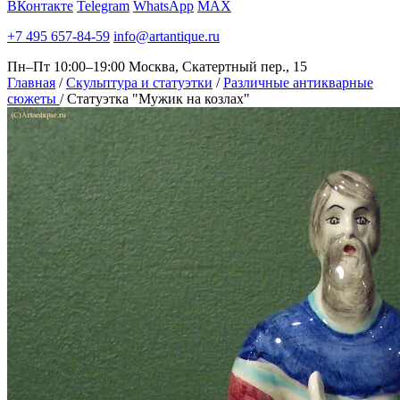
ВКонтакте
Telegram
WhatsApp
MAX
+7 495 657-84-59
info@artantique.ru
Пн–Пт 10:00–19:00
Москва, Скатертный пер., 15
Главная
/
Скульптура и статуэтки
/
Различные антикварные
сюжеты
/
Статуэтка "Мужик на козлах"