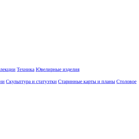
лекции
Техника
Ювелирные изделия
ии
Скульптура и статуэтки
Старинные карты и планы
Столовое