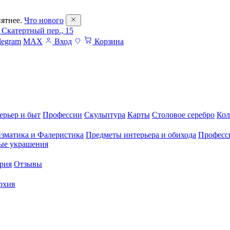
ятнее.
Что нового
 Скатертный пер., 15
legram
MAX
Вход
Корзина
ерьер и быт
Профессии
Скульптура
Карты
Столовое серебро
Кол
зматика и Фалеристика
Предметы интерьера и обихода
Професс
ые украшения
рия
Отзывы
рхив