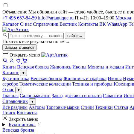
Объявление
Мы обновили сайт — стало удобнее, быстрее и при
+7 495 657-84-59
info@artantique.ru
Пн–Пт 10:00–19:00
Москва ·
Каталог
О нас
Справочник
Вестник
Контакты
ВК
WhatsApp
Te
найти →
Показать все результаты по «
»
→
Заказать звонок
Открыть меню
Книги
Венская бронза
Живопись
Иконы
Монеты и медали
Инт
Каталог
▾
Букинистика
Венская бронза
Живопись и графика
Иконы
Нуми
серебро
Тематические коллекции
Техника и приборы
Ювелирн
О нас
▾
Главная
Салон-магазин
Заказ, доставка и оплата
Гарантии
Исто
Справочник
▾
Все разделы
Авторы
Торговые марки
Стили
Техники
Статьи
А
Поиск
Контакты
Закрыть меню
Букинистика
Венская бронза