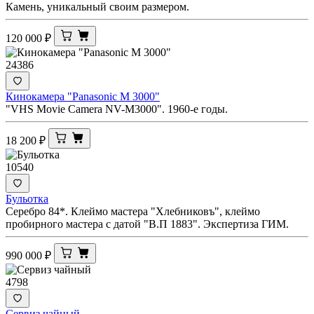
Камень, уникальный своим размером.
120 000
₽
24386
Кинокамера "Panasonic M 3000"
"VHS Movie Camera NV-M3000". 1960-е годы.
18 200
₽
10540
Бульотка
Серебро 84*. Клеймо мастера "Хлебниковъ", клеймо
пробирного мастера с датой "В.П 1883". Экспертиза ГИМ.
990 000
₽
4798
Сервиз чайный