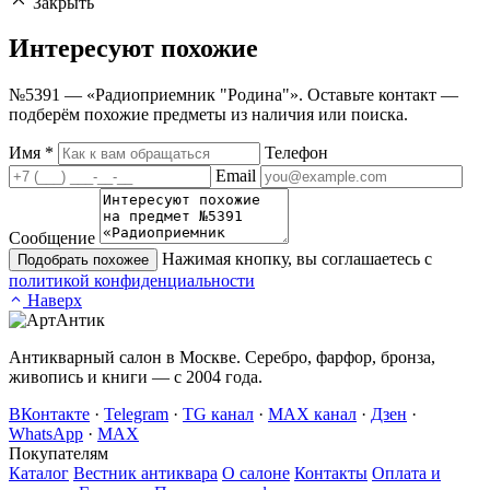
Закрыть
Интересуют
похожие
№5391 — «Радиоприемник "Родина"». Оставьте контакт —
подберём похожие предметы из наличия или поиска.
Имя
*
Телефон
Email
Сообщение
Нажимая кнопку, вы соглашаетесь с
Подобрать похожее
политикой конфиденциальности
Наверх
Антикварный салон в Москве. Серебро, фарфор, бронза,
живопись и книги — с 2004 года.
ВКонтакте
·
Telegram
·
TG канал
·
MAX канал
·
Дзен
·
WhatsApp
·
MAX
Покупателям
Каталог
Вестник антиквара
О салоне
Контакты
Оплата и