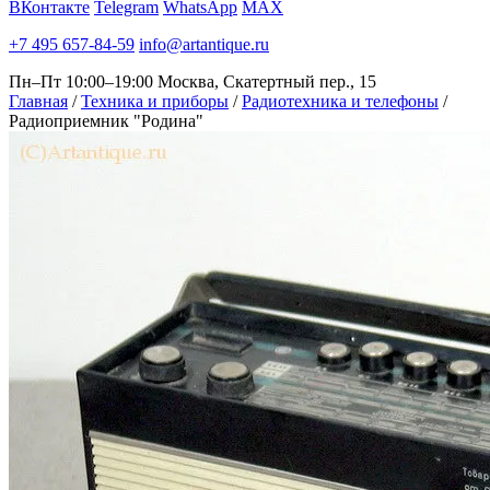
ВКонтакте
Telegram
WhatsApp
MAX
+7 495 657-84-59
info@artantique.ru
Пн–Пт 10:00–19:00
Москва, Скатертный пер., 15
Главная
/
Техника и приборы
/
Радиотехника и телефоны
/
Радиоприемник "Родина"