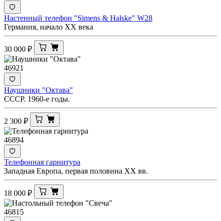
Настенный телефон "Simens & Halske" W28
Германия, начало ХХ века
30 000
₽
46921
Наушники "Октава"
СССР. 1960-е годы.
2 300
₽
46894
Телефонная гарнитура
Западная Европа, первая половина XX вв.
18 000
₽
46815