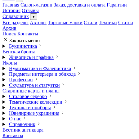
Главная
Салон-магазин
Заказ, доставка и оплата
Гарантии
История
Отзывы
Справочник
▾
Все разделы
Авторы
Торговые марки
Стили
Техники
Статьи
Архив
Поиск
Контакты
Закрыть меню
Букинистика
Венская бронза
Живопись и графика
Иконы
Нумизматика и Фалеристика
Предметы интерьера и обихода
Профессии
Скульптура и статуэтки
Старинные карты и планы
Столовое серебро
Тематические коллекции
Техника и приборы
Ювелирные украшения
О нас
Справочник
Вестник антиквара
Контакты