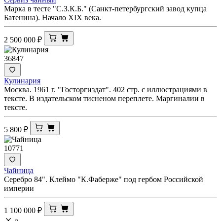
Марка в тесте "С.З.К.Б." (Санкт-петербургский завод купца
Батенина). Начало XIX века.
2 500 000
₽
36847
Кулинария
Москва. 1961 г. "Госторгиздат". 402 стр. с иллюстрациями в
тексте. В издательском тисненом переплете. Маргиналии в
тексте.
5 800
₽
10771
Чайница
Серебро 84". Клеймо "К.Фаберже" под гербом Российской
империи
1 100 000
₽