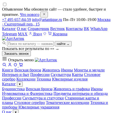
Объявление
Мы обновили сайт — стало удобнее, быстрее и
приятнее.
Что нового
+7 495 657-84-59
info@artantique.ru
Пн–Пт 10:00–19:00
Москва
· Скатертный пер., 15
Каталог
О нас
Справочник
Вестник
Контакты
ВК
WhatsApp
Telegram
MAX
Вход
Корзина
найти →
Показать все результаты по «
»
→
Заказать звонок
Открыть меню
Книги
Венская бронза
Живопись
Иконы
Монеты и медали
Интерьер и быт
Профессии
Скульптура
Карты
Столовое
серебро
Коллекции
Техника
Ювелирные изделия
Каталог
▾
Букинистика
Венская бронза
Живопись и графика
Иконы
Нумизматика и Фалеристика
Предметы интерьера и обихода
Профессии
Скульптура и статуэтки
Старинные карты и
планы
Столовое серебро
Тематические коллекции
Техника и
приборы
Ювелирные украшения
О нас
▾