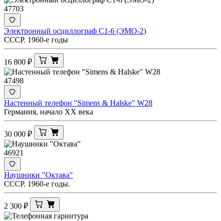
47703
Электронный осциллограф С1-6 (ЭМО-2)
СССР. 1960-е годы
16 800
₽
47498
Настенный телефон "Simens & Halske" W28
Германия, начало ХХ века
30 000
₽
46921
Наушники "Октава"
СССР. 1960-е годы.
2 300
₽