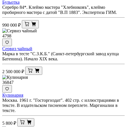
Бульотка
Серебро 84*. Клеймо мастера "Хлебниковъ", клеймо
пробирного мастера с датой "В.П 1883". Экспертиза ГИМ.
990 000
₽
4798
Сервиз чайный
Марка в тесте "С.З.К.Б." (Санкт-петербургский завод купца
Батенина). Начало XIX века.
2 500 000
₽
36847
Кулинария
Москва. 1961 г. "Госторгиздат". 402 стр. с иллюстрациями в
тексте. В издательском тисненом переплете. Маргиналии в
тексте.
5 800
₽