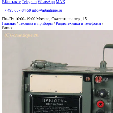
ВКонтакте
Telegram
WhatsApp
MAX
+7 495 657-84-59
info@artantique.ru
Пн–Пт 10:00–19:00
Москва, Скатертный пер., 15
Главная
/
Техника и приборы
/
Радиотехника и телефоны
/
Рация