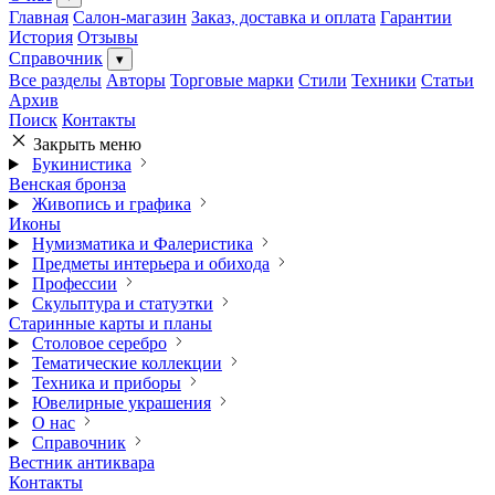
Главная
Салон-магазин
Заказ, доставка и оплата
Гарантии
История
Отзывы
Справочник
▾
Все разделы
Авторы
Торговые марки
Стили
Техники
Статьи
Архив
Поиск
Контакты
Закрыть меню
Букинистика
Венская бронза
Живопись и графика
Иконы
Нумизматика и Фалеристика
Предметы интерьера и обихода
Профессии
Скульптура и статуэтки
Старинные карты и планы
Столовое серебро
Тематические коллекции
Техника и приборы
Ювелирные украшения
О нас
Справочник
Вестник антиквара
Контакты