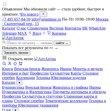
Объявление
Мы обновили сайт — стало удобнее, быстрее и
приятнее.
Что нового
+7 495 657-84-59
info@artantique.ru
Пн–Пт 10:00–19:00
Москва
· Скатертный пер., 15
Каталог
О нас
Справочник
Вестник
Контакты
ВК
WhatsApp
Telegram
MAX
Вход
Корзина
найти →
Показать все результаты по «
»
→
Заказать звонок
Открыть меню
Книги
Венская бронза
Живопись
Иконы
Монеты и медали
Интерьер и быт
Профессии
Скульптура
Карты
Столовое
серебро
Коллекции
Техника
Ювелирные изделия
Каталог
▾
Букинистика
Венская бронза
Живопись и графика
Иконы
Нумизматика и Фалеристика
Предметы интерьера и обихода
Профессии
Скульптура и статуэтки
Старинные карты и
планы
Столовое серебро
Тематические коллекции
Техника и
приборы
Ювелирные украшения
О нас
▾