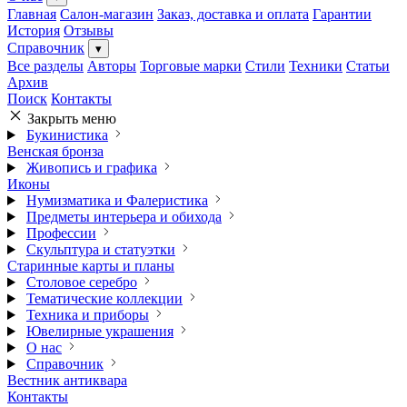
Главная
Салон-магазин
Заказ, доставка и оплата
Гарантии
История
Отзывы
Справочник
▾
Все разделы
Авторы
Торговые марки
Стили
Техники
Статьи
Архив
Поиск
Контакты
Закрыть меню
Букинистика
Венская бронза
Живопись и графика
Иконы
Нумизматика и Фалеристика
Предметы интерьера и обихода
Профессии
Скульптура и статуэтки
Старинные карты и планы
Столовое серебро
Тематические коллекции
Техника и приборы
Ювелирные украшения
О нас
Справочник
Вестник антиквара
Контакты