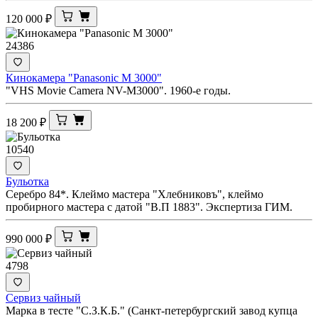
120 000
₽
24386
Кинокамера "Panasonic M 3000"
"VHS Movie Camera NV-M3000". 1960-е годы.
18 200
₽
10540
Бульотка
Серебро 84*. Клеймо мастера "Хлебниковъ", клеймо
пробирного мастера с датой "В.П 1883". Экспертиза ГИМ.
990 000
₽
4798
Сервиз чайный
Марка в тесте "С.З.К.Б." (Санкт-петербургский завод купца