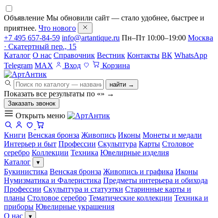
Объявление
Мы обновили сайт — стало удобнее, быстрее и
приятнее.
Что нового
+7 495 657-84-59
info@artantique.ru
Пн–Пт 10:00–19:00
Москва
· Скатертный пер., 15
Каталог
О нас
Справочник
Вестник
Контакты
ВК
WhatsApp
Telegram
MAX
Вход
Корзина
найти →
Показать все результаты по «
»
→
Заказать звонок
Открыть меню
Книги
Венская бронза
Живопись
Иконы
Монеты и медали
Интерьер и быт
Профессии
Скульптура
Карты
Столовое
серебро
Коллекции
Техника
Ювелирные изделия
Каталог
▾
Букинистика
Венская бронза
Живопись и графика
Иконы
Нумизматика и Фалеристика
Предметы интерьера и обихода
Профессии
Скульптура и статуэтки
Старинные карты и
планы
Столовое серебро
Тематические коллекции
Техника и
приборы
Ювелирные украшения
О нас
▾