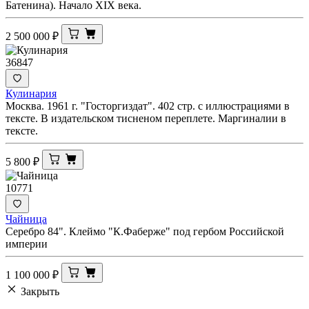
Батенина). Начало XIX века.
2 500 000
₽
36847
Кулинария
Москва. 1961 г. "Госторгиздат". 402 стр. с иллюстрациями в
тексте. В издательском тисненом переплете. Маргиналии в
тексте.
5 800
₽
10771
Чайница
Серебро 84". Клеймо "К.Фаберже" под гербом Российской
империи
1 100 000
₽
Закрыть