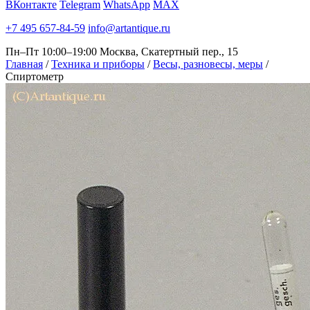
ВКонтакте
Telegram
WhatsApp
MAX
+7 495 657-84-59
info@artantique.ru
Пн–Пт 10:00–19:00
Москва, Скатертный пер., 15
Главная
/
Техника и приборы
/
Весы, разновесы, меры
/
Спиртометр