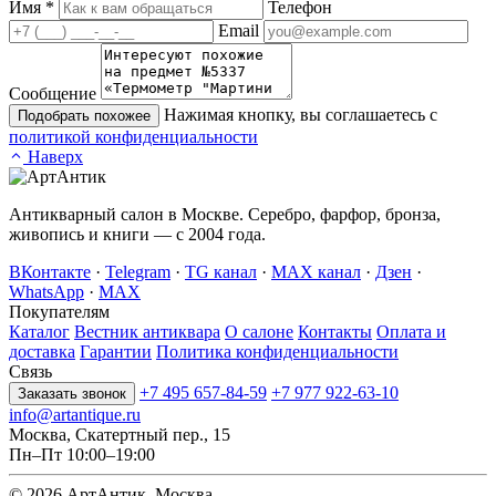
Имя
*
Телефон
Email
Сообщение
Нажимая кнопку, вы соглашаетесь с
Подобрать похожее
политикой конфиденциальности
Наверх
Антикварный салон в Москве. Серебро, фарфор, бронза,
живопись и книги — с 2004 года.
ВКонтакте
·
Telegram
·
TG канал
·
MAX канал
·
Дзен
·
WhatsApp
·
MAX
Покупателям
Каталог
Вестник антиквара
О салоне
Контакты
Оплата и
доставка
Гарантии
Политика конфиденциальности
Связь
+7 495 657-84-59
+7 977 922-63-10
Заказать звонок
info@artantique.ru
Москва, Скатертный пер., 15
Пн–Пт 10:00–19:00
© 2026 АртАнтик. Москва.