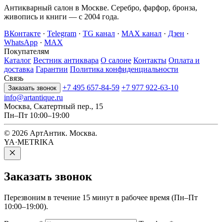
Антикварный салон в Москве. Серебро, фарфор, бронза,
живопись и книги — с 2004 года.
ВКонтакте
·
Telegram
·
TG канал
·
MAX канал
·
Дзен
·
WhatsApp
·
MAX
Покупателям
Каталог
Вестник антиквара
О салоне
Контакты
Оплата и
доставка
Гарантии
Политика конфиденциальности
Связь
+7 495 657-84-59
+7 977 922-63-10
Заказать звонок
info@artantique.ru
Москва, Скатертный пер., 15
Пн–Пт 10:00–19:00
© 2026 АртАнтик. Москва.
YA·METRIKA
Заказать
звонок
Перезвоним в течение 15 минут в рабочее время (Пн–Пт
10:00–19:00).