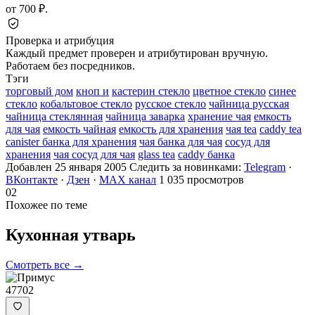
от 700 ₽.
Проверка и атрибуция
Каждый предмет проверен и атрибутирован вручную.
Работаем без посредников.
Тэги
торговый дом
кноп и
кастерин стекло
цветное стекло
синее
стекло
кобальтовое стекло
русское стекло
чайница русская
чайница стеклянная
чайница заварка
хранение чая
емкость
для чая
емкость чайная
емкость для хранения
чая tea
caddy tea
canister банка для хранения
чая банка для чая
сосуд для
хранения
чая сосуд для чая
glass tea
caddy банка
Добавлен 25 января 2005
Следить за новинками:
Telegram
·
ВКонтакте
·
Дзен
·
MAX канал
1 035 просмотров
02
Похожее по теме
Кухонная
утварь
Смотреть все →
47702