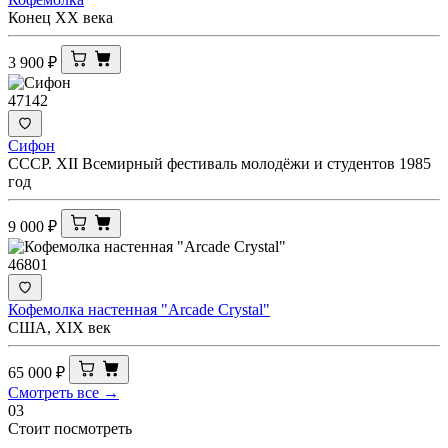
Конец ХХ века
3 900
₽
47142
Сифон
СССР. XII Всемирный фестиваль молодёжи и студентов 1985
год
9 000
₽
46801
Кофемолка настенная "Arcade Crystal"
США, XIX век
65 000
₽
Смотреть все →
03
Стоит посмотреть