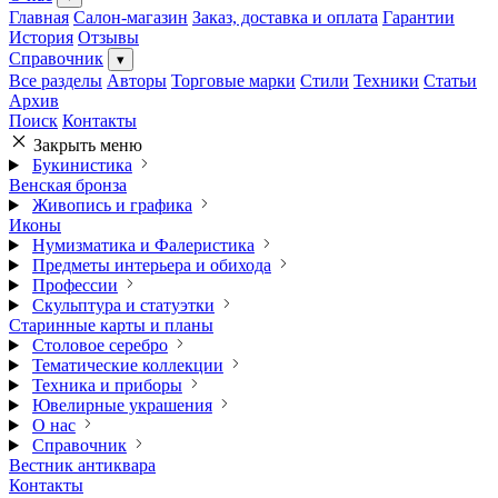
Главная
Салон-магазин
Заказ, доставка и оплата
Гарантии
История
Отзывы
Справочник
▾
Все разделы
Авторы
Торговые марки
Стили
Техники
Статьи
Архив
Поиск
Контакты
Закрыть меню
Букинистика
Венская бронза
Живопись и графика
Иконы
Нумизматика и Фалеристика
Предметы интерьера и обихода
Профессии
Скульптура и статуэтки
Старинные карты и планы
Столовое серебро
Тематические коллекции
Техника и приборы
Ювелирные украшения
О нас
Справочник
Вестник антиквара
Контакты