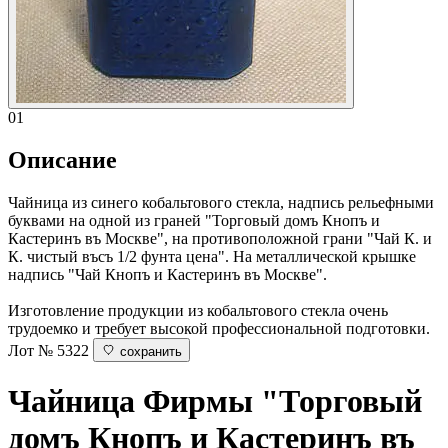
01
Описание
Чайница из синего кобальтового стекла, надпись рельефными
буквами на одной из граней "Торговый домъ Кнопъ и
Кастеринъ въ Москве", на противоположной грани "Чай К. и
К. чистый въсъ 1/2 фунта цена". На металлической крышке
надпись "Чай Кнопъ и Кастеринъ въ Москве".
Изготовление продукции из кобальтового стекла очень
трудоемко и требует высокой профессиональной подготовки.
Лот № 5322
сохранить
Чайница
Фирмы "Торговый
домъ Кнопъ и Кастеринъ въ