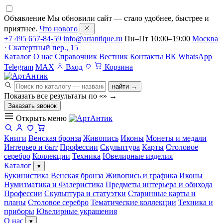
Объявление
Мы обновили сайт — стало удобнее, быстрее и
приятнее.
Что нового
+7 495 657-84-59
info@artantique.ru
Пн–Пт 10:00–19:00
Москва
· Скатертный пер., 15
Каталог
О нас
Справочник
Вестник
Контакты
ВК
WhatsApp
Telegram
MAX
Вход
Корзина
найти →
Показать все результаты по «
»
→
Заказать звонок
Открыть меню
Книги
Венская бронза
Живопись
Иконы
Монеты и медали
Интерьер и быт
Профессии
Скульптура
Карты
Столовое
серебро
Коллекции
Техника
Ювелирные изделия
Каталог
▾
Букинистика
Венская бронза
Живопись и графика
Иконы
Нумизматика и Фалеристика
Предметы интерьера и обихода
Профессии
Скульптура и статуэтки
Старинные карты и
планы
Столовое серебро
Тематические коллекции
Техника и
приборы
Ювелирные украшения
О нас
▾