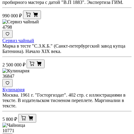
пробирного мастера с датой "В.П 1883". Экспертиза ГИМ.
990 000
₽
4798
Сервиз чайный
Марка в тесте "С.З.К.Б." (Санкт-петербургский завод купца
Батенина). Начало XIX века.
2 500 000
₽
36847
Кулинария
Москва. 1961 г. "Госторгиздат". 402 стр. с иллюстрациями в
тексте. В издательском тисненом переплете. Маргиналии в
тексте.
5 800
₽
10771