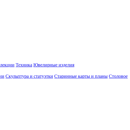
лекции
Техника
Ювелирные изделия
ии
Скульптура и статуэтки
Старинные карты и планы
Столовое