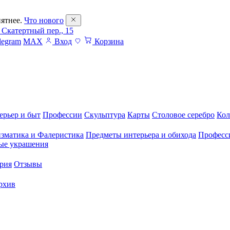
ятнее.
Что нового
 Скатертный пер., 15
legram
MAX
Вход
Корзина
ерьер и быт
Профессии
Скульптура
Карты
Столовое серебро
Кол
зматика и Фалеристика
Предметы интерьера и обихода
Професс
ые украшения
рия
Отзывы
рхив