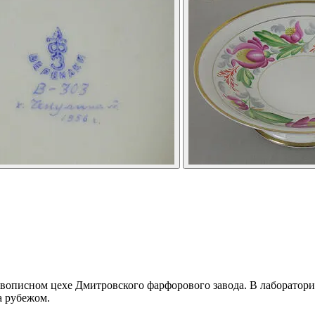
описном цехе Дмитровского фарфорового завода. В лаборатории р
а рубежом.