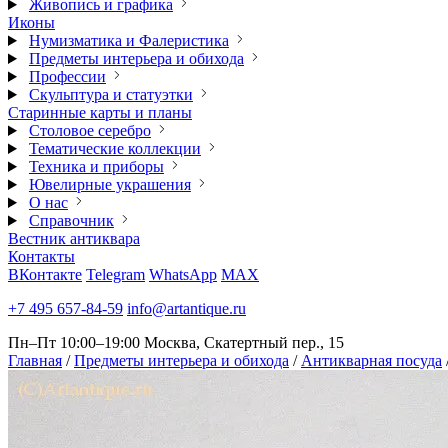
Живопись и графика
Иконы
Нумизматика и Фалеристика
Предметы интерьера и обихода
Профессии
Скульптура и статуэтки
Старинные карты и планы
Столовое серебро
Тематические коллекции
Техника и приборы
Ювелирные украшения
О нас
Справочник
Вестник антиквара
Контакты
ВКонтакте
Telegram
WhatsApp
MAX
+7 495 657-84-59
info@artantique.ru
Пн–Пт 10:00–19:00
Москва, Скатертный пер., 15
Главная
/
Предметы интерьера и обихода
/
Антикварная посуда