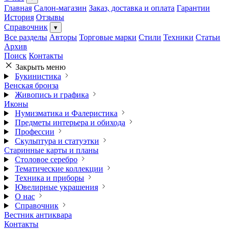
Главная
Салон-магазин
Заказ, доставка и оплата
Гарантии
История
Отзывы
Справочник
▾
Все разделы
Авторы
Торговые марки
Стили
Техники
Статьи
Архив
Поиск
Контакты
Закрыть меню
Букинистика
Венская бронза
Живопись и графика
Иконы
Нумизматика и Фалеристика
Предметы интерьера и обихода
Профессии
Скульптура и статуэтки
Старинные карты и планы
Столовое серебро
Тематические коллекции
Техника и приборы
Ювелирные украшения
О нас
Справочник
Вестник антиквара
Контакты