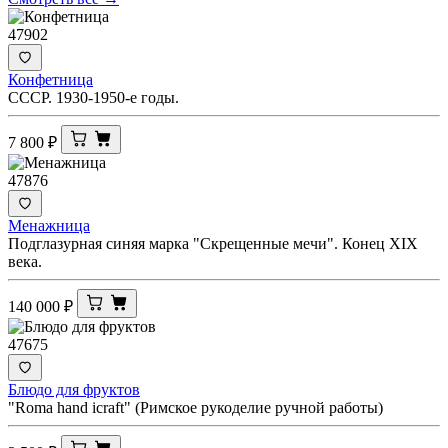
47902
Конфетница
СССР. 1930-1950-е годы.
7 800
₽
47876
Менажница
Подглазурная синяя марка "Скрещенные мечи". Конец XIX
века.
140 000
₽
47675
Блюдо для фруктов
"Roma hand icraft" (Римское рукоделие ручной работы)