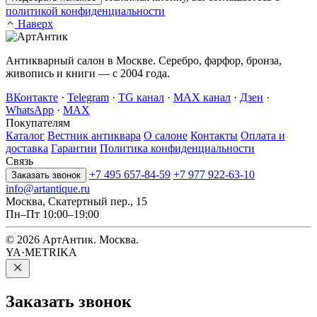
политикой конфиденциальности
Наверх
Антикварный салон в Москве. Серебро, фарфор, бронза,
живопись и книги — с 2004 года.
ВКонтакте
·
Telegram
·
TG канал
·
MAX канал
·
Дзен
·
WhatsApp
·
MAX
Покупателям
Каталог
Вестник антиквара
О салоне
Контакты
Оплата и
доставка
Гарантии
Политика конфиденциальности
Связь
+7 495 657-84-59
+7 977 922-63-10
Заказать звонок
info@artantique.ru
Москва, Скатертный пер., 15
Пн–Пт 10:00–19:00
© 2026 АртАнтик. Москва.
YA·METRIKA
Заказать
звонок