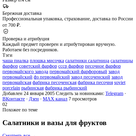
Бережная доставка
Профессиональная упаковка, страхование, доставка по России
от 700 ₽.
Проверка и атрибуция
Каждый предмет проверен и атрибутирован вручную.
Работаем без посредников.
Тэги
чаша пиалка
плошка мисочка
салатники салатница
салатницы
фарфор
советский фарфор
ссср фарфор
песочное фарфор
первомайского завода
первомайский фарфоровый
завод
первомайский
фз первомайский
завод песоченский
завод
первомайская
фабрика песоченская
фабрика песочня
soviet
porcelain
рыбинская
фабрика рыбинский
Добавлен 24 января 2005
Следить за новинками:
Telegram
·
ВКонтакте
·
Дзен
·
MAX канал
7 просмотров
02
Похожее по теме
Салатники и вазы для
фруктов
Смотреть все →