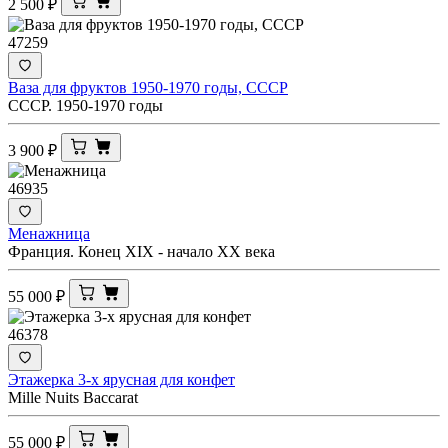
2 500
₽
47259
Ваза для фруктов 1950-1970 годы, СССР
СССР. 1950-1970 годы
3 900
₽
46935
Менажница
Франция. Конец ХIХ - начало ХХ века
55 000
₽
46378
Этажерка 3-х ярусная для конфет
Mille Nuits Bacсаrat
55 000
₽