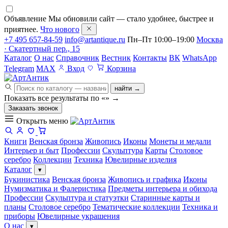
Объявление
Мы обновили сайт — стало удобнее, быстрее и
приятнее.
Что нового
+7 495 657-84-59
info@artantique.ru
Пн–Пт 10:00–19:00
Москва
· Скатертный пер., 15
Каталог
О нас
Справочник
Вестник
Контакты
ВК
WhatsApp
Telegram
MAX
Вход
Корзина
найти →
Показать все результаты по «
»
→
Заказать звонок
Открыть меню
Книги
Венская бронза
Живопись
Иконы
Монеты и медали
Интерьер и быт
Профессии
Скульптура
Карты
Столовое
серебро
Коллекции
Техника
Ювелирные изделия
Каталог
▾
Букинистика
Венская бронза
Живопись и графика
Иконы
Нумизматика и Фалеристика
Предметы интерьера и обихода
Профессии
Скульптура и статуэтки
Старинные карты и
планы
Столовое серебро
Тематические коллекции
Техника и
приборы
Ювелирные украшения
О нас
▾