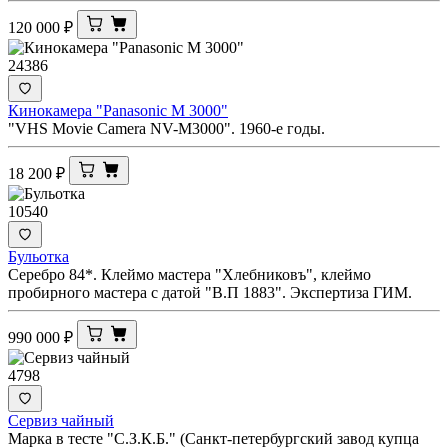
120 000
₽
24386
Кинокамера "Panasonic M 3000"
"VHS Movie Camera NV-M3000". 1960-е годы.
18 200
₽
10540
Бульотка
Серебро 84*. Клеймо мастера "Хлебниковъ", клеймо
пробирного мастера с датой "В.П 1883". Экспертиза ГИМ.
990 000
₽
4798
Сервиз чайный
Марка в тесте "С.З.К.Б." (Санкт-петербургский завод купца