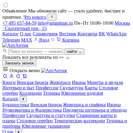
Объявление
Мы обновили сайт — стало удобнее, быстрее и
приятнее.
Что нового
+7 495 657-84-59
info@artantique.ru
Пн–Пт 10:00–19:00
Москва
· Скатертный пер., 15
Каталог
О нас
Справочник
Вестник
Контакты
ВК
WhatsApp
Telegram
MAX
Вход
Корзина
найти →
Показать все результаты по «
»
→
Заказать звонок
Открыть меню
Книги
Венская бронза
Живопись
Иконы
Монеты и медали
Интерьер и быт
Профессии
Скульптура
Карты
Столовое
серебро
Коллекции
Техника
Ювелирные изделия
Каталог
▾
Букинистика
Венская бронза
Живопись и графика
Иконы
Нумизматика и Фалеристика
Предметы интерьера и обихода
Профессии
Скульптура и статуэтки
Старинные карты и
планы
Столовое серебро
Тематические коллекции
Техника и
приборы
Ювелирные украшения
О нас
▾