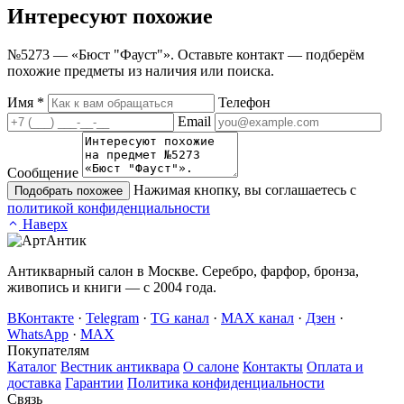
Интересуют
похожие
№5273 — «Бюст "Фауст"». Оставьте контакт — подберём
похожие предметы из наличия или поиска.
Имя
*
Телефон
Email
Сообщение
Нажимая кнопку, вы соглашаетесь с
Подобрать похожее
политикой конфиденциальности
Наверх
Антикварный салон в Москве. Серебро, фарфор, бронза,
живопись и книги — с 2004 года.
ВКонтакте
·
Telegram
·
TG канал
·
MAX канал
·
Дзен
·
WhatsApp
·
MAX
Покупателям
Каталог
Вестник антиквара
О салоне
Контакты
Оплата и
доставка
Гарантии
Политика конфиденциальности
Связь