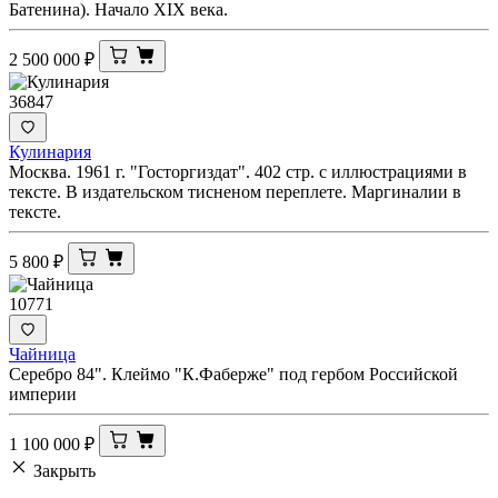
Батенина). Начало XIX века.
2 500 000
₽
36847
Кулинария
Москва. 1961 г. "Госторгиздат". 402 стр. с иллюстрациями в
тексте. В издательском тисненом переплете. Маргиналии в
тексте.
5 800
₽
10771
Чайница
Серебро 84". Клеймо "К.Фаберже" под гербом Российской
империи
1 100 000
₽
Закрыть