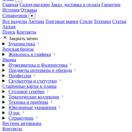
Главная
Салон-магазин
Заказ, доставка и оплата
Гарантии
История
Отзывы
Справочник
▾
Все разделы
Авторы
Торговые марки
Стили
Техники
Статьи
Архив
Поиск
Контакты
Закрыть меню
Букинистика
Венская бронза
Живопись и графика
Иконы
Нумизматика и Фалеристика
Предметы интерьера и обихода
Профессии
Скульптура и статуэтки
Старинные карты и планы
Столовое серебро
Тематические коллекции
Техника и приборы
Ювелирные украшения
О нас
Справочник
Вестник антиквара
Контакты