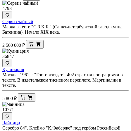
4798
Сервиз чайный
Марка в тесте "С.З.К.Б." (Санкт-петербургский завод купца
Батенина). Начало XIX века.
2 500 000
₽
36847
Кулинария
Москва. 1961 г. "Госторгиздат". 402 стр. с иллюстрациями в
тексте. В издательском тисненом переплете. Маргиналии в
тексте.
5 800
₽
10771
Чайница
Серебро 84". Клеймо "К.Фаберже" под гербом Российской