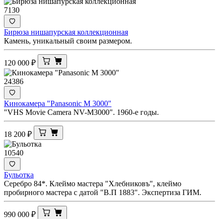
7130
Бирюза нишапурская коллекционная
Камень, уникальный своим размером.
120 000
₽
24386
Кинокамера "Panasonic M 3000"
"VHS Movie Camera NV-M3000". 1960-е годы.
18 200
₽
10540
Бульотка
Серебро 84*. Клеймо мастера "Хлебниковъ", клеймо
пробирного мастера с датой "В.П 1883". Экспертиза ГИМ.
990 000
₽