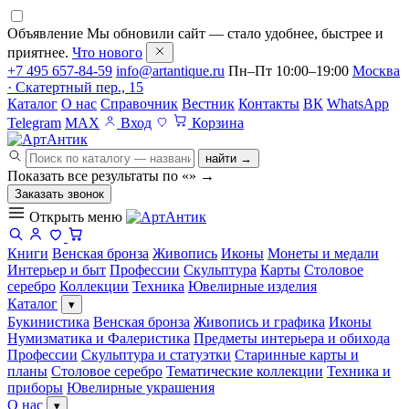
Объявление
Мы обновили сайт — стало удобнее, быстрее и
приятнее.
Что нового
+7 495 657-84-59
info@artantique.ru
Пн–Пт 10:00–19:00
Москва
· Скатертный пер., 15
Каталог
О нас
Справочник
Вестник
Контакты
ВК
WhatsApp
Telegram
MAX
Вход
Корзина
найти →
Показать все результаты по «
»
→
Заказать звонок
Открыть меню
Книги
Венская бронза
Живопись
Иконы
Монеты и медали
Интерьер и быт
Профессии
Скульптура
Карты
Столовое
серебро
Коллекции
Техника
Ювелирные изделия
Каталог
▾
Букинистика
Венская бронза
Живопись и графика
Иконы
Нумизматика и Фалеристика
Предметы интерьера и обихода
Профессии
Скульптура и статуэтки
Старинные карты и
планы
Столовое серебро
Тематические коллекции
Техника и
приборы
Ювелирные украшения
О нас
▾