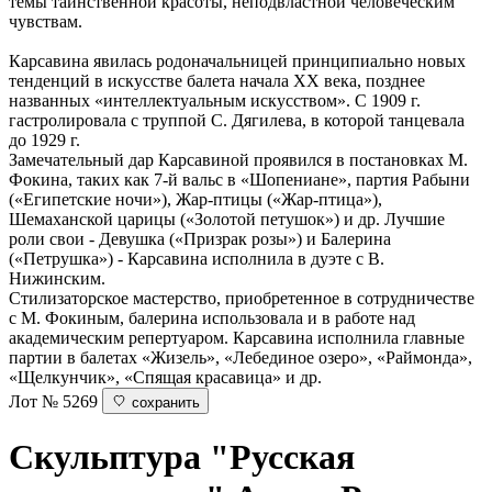
темы таинственной красоты, неподвластной человеческим
чувствам.
Карсавина явилась родоначальницей принципиально новых
тенденций в искусстве балета начала XX века, позднее
названных «интеллектуальным искусством». С 1909 г.
гастролировала с труппой С. Дягилева, в которой танцевала
до 1929 г.
Замечательный дар Карсавиной проявился в постановках М.
Фокина, таких как 7-й вальс в «Шопениане», партия Рабыни
(«Египетские ночи»), Жар-птицы («Жар-птица»),
Шемаханской царицы («Золотой петушок») и др. Лучшие
роли свои - Девушка («Призрак розы») и Балерина
(«Петрушка») - Карсавина исполнила в дуэте с В.
Нижинским.
Стилизаторское мастерство, приобретенное в сотрудничестве
с М. Фокиным, балерина использовала и в работе над
академическим репертуаром. Карсавина исполнила главные
партии в балетах «Жизель», «Лебединое озеро», «Раймонда»,
«Щелкунчик», «Спящая красавица» и др.
Лот № 5269
сохранить
Скульптура "Русская