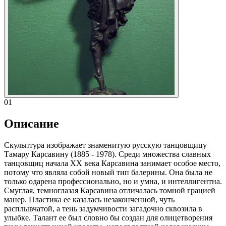
01
Описание
Скульптура изображает знаменитую русскую танцовщицу
Тамару Карсавину (1885 - 1978). Среди множества славных
танцовщиц начала XX века Карсавина занимает особое место,
потому что являла собой новый тип балерины. Она была не
только одарена профессионально, но и умна, и интеллигентна.
Смуглая, темноглазая Карсавина отличалась томной грацией
манер. Пластика ее казалась незаконченной, чуть
расплывчатой, а тень задумчивости загадочно сквозила в
улыбке. Талант ее был словно бы создан для олицетворения