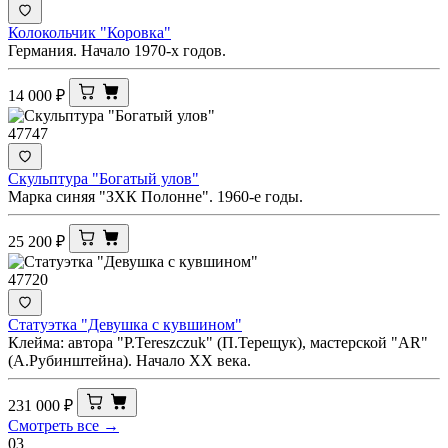
Колокольчик "Коровка"
Германия. Начало 1970-х годов.
14 000
₽
47747
Скульптура "Богатый улов"
Марка синяя "ЗХК Полонне". 1960-е годы.
25 200
₽
47720
Статуэтка "Девушка с кувшином"
Клейма: автора "Р.Tereszczuk" (П.Терещук), мастерской "AR"
(А.Рубинштейна). Начало ХХ века.
231 000
₽
Смотреть все →
03