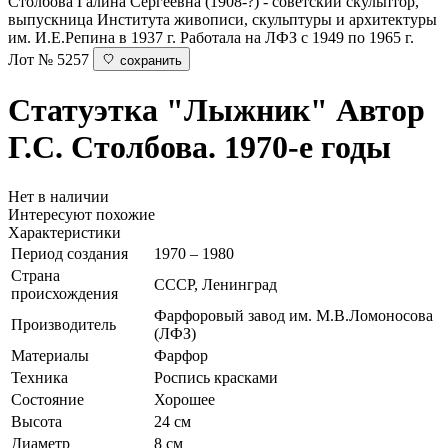
Столбова Галина Сергеевна (1908-?) - советский скульптор,
выпускница Института живописи, скульптуры и архитектуры
им. И.Е.Репина в 1937 г. Работала на ЛФЗ с 1949 по 1965 г.
Лот № 5257
сохранить
Статуэтка "Лыжник"
Автор
Г.С. Столбова. 1970-е годы
Нет в наличии
Интересуют похожие
Характеристики
Период создания
1970 – 1980
Страна
СССР, Ленинград
происхождения
Фарфоровый завод им. М.В.Ломоносова
Производитель
(ЛФЗ)
Материалы
Фарфор
Техника
Роспись красками
Состояние
Хорошее
Высота
24 см
Диаметр
8 см