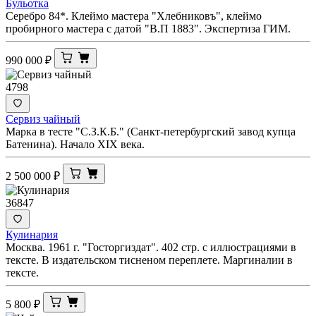
Бульотка
Серебро 84*. Клеймо мастера "Хлебниковъ", клеймо
пробирного мастера с датой "В.П 1883". Экспертиза ГИМ.
990 000
₽
4798
Сервиз чайный
Марка в тесте "С.З.К.Б." (Санкт-петербургский завод купца
Батенина). Начало XIX века.
2 500 000
₽
36847
Кулинария
Москва. 1961 г. "Госторгиздат". 402 стр. с иллюстрациями в
тексте. В издательском тисненом переплете. Маргиналии в
тексте.
5 800
₽