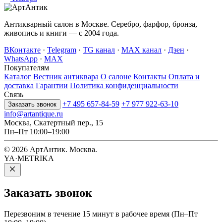
Антикварный салон в Москве. Серебро, фарфор, бронза,
живопись и книги — с 2004 года.
ВКонтакте
·
Telegram
·
TG канал
·
MAX канал
·
Дзен
·
WhatsApp
·
MAX
Покупателям
Каталог
Вестник антиквара
О салоне
Контакты
Оплата и
доставка
Гарантии
Политика конфиденциальности
Связь
+7 495 657-84-59
+7 977 922-63-10
Заказать звонок
info@artantique.ru
Москва, Скатертный пер., 15
Пн–Пт 10:00–19:00
© 2026 АртАнтик. Москва.
YA·METRIKA
Заказать
звонок
Перезвоним в течение 15 минут в рабочее время (Пн–Пт