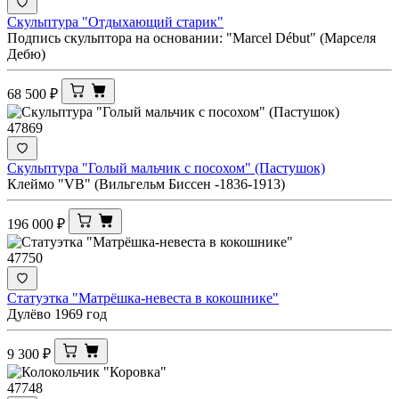
Скульптура "Отдыхающий старик"
Подпись скульптора на основании: "Marcel Début" (Марселя
Дебю)
68 500
₽
47869
Скульптура "Голый мальчик с посохом" (Пастушок)
Клеймо "VB" (Вильгельм Биссен -1836-1913)
196 000
₽
47750
Статуэтка "Матрёшка-невеста в кокошнике"
Дулёво 1969 год
9 300
₽
47748