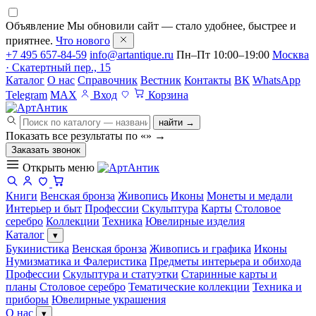
Объявление
Мы обновили сайт — стало удобнее, быстрее и
приятнее.
Что нового
+7 495 657-84-59
info@artantique.ru
Пн–Пт 10:00–19:00
Москва
· Скатертный пер., 15
Каталог
О нас
Справочник
Вестник
Контакты
ВК
WhatsApp
Telegram
MAX
Вход
Корзина
найти →
Показать все результаты по «
»
→
Заказать звонок
Открыть меню
Книги
Венская бронза
Живопись
Иконы
Монеты и медали
Интерьер и быт
Профессии
Скульптура
Карты
Столовое
серебро
Коллекции
Техника
Ювелирные изделия
Каталог
▾
Букинистика
Венская бронза
Живопись и графика
Иконы
Нумизматика и Фалеристика
Предметы интерьера и обихода
Профессии
Скульптура и статуэтки
Старинные карты и
планы
Столовое серебро
Тематические коллекции
Техника и
приборы
Ювелирные украшения
О нас
▾