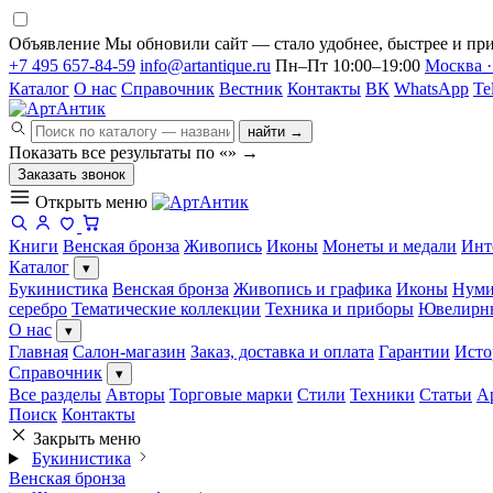
Объявление
Мы обновили сайт — стало удобнее, быстрее и при
+7 495 657-84-59
info@artantique.ru
Пн–Пт 10:00–19:00
Москва ·
Каталог
О нас
Справочник
Вестник
Контакты
ВК
WhatsApp
Te
найти →
Показать все результаты по «
»
→
Заказать звонок
Открыть меню
Книги
Венская бронза
Живопись
Иконы
Монеты и медали
Инт
Каталог
▾
Букинистика
Венская бронза
Живопись и графика
Иконы
Нуми
серебро
Тематические коллекции
Техника и приборы
Ювелирн
О нас
▾
Главная
Салон-магазин
Заказ, доставка и оплата
Гарантии
Исто
Справочник
▾
Все разделы
Авторы
Торговые марки
Стили
Техники
Статьи
А
Поиск
Контакты
Закрыть меню
Букинистика
Венская бронза