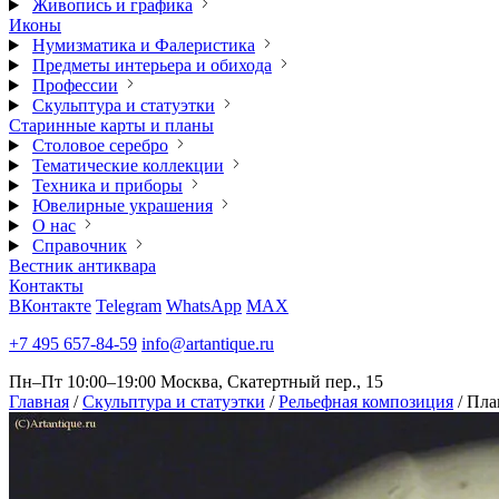
Живопись и графика
Иконы
Нумизматика и Фалеристика
Предметы интерьера и обихода
Профессии
Скульптура и статуэтки
Старинные карты и планы
Столовое серебро
Тематические коллекции
Техника и приборы
Ювелирные украшения
О нас
Справочник
Вестник антиквара
Контакты
ВКонтакте
Telegram
WhatsApp
MAX
+7 495 657-84-59
info@artantique.ru
Пн–Пт 10:00–19:00
Москва, Скатертный пер., 15
Главная
/
Скульптура и статуэтки
/
Рельефная композиция
/
Пла