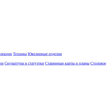
лекции
Техника
Ювелирные изделия
ии
Скульптура и статуэтки
Старинные карты и планы
Столовое