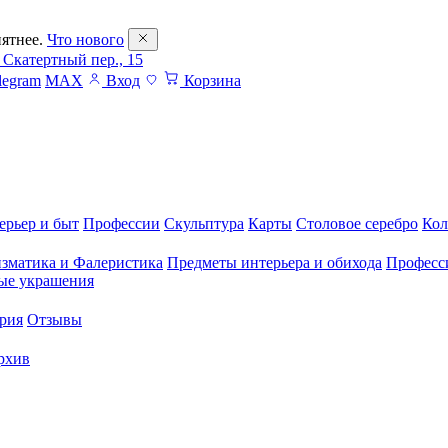
ятнее.
Что нового
 Скатертный пер., 15
legram
MAX
Вход
Корзина
ерьер и быт
Профессии
Скульптура
Карты
Столовое серебро
Кол
зматика и Фалеристика
Предметы интерьера и обихода
Професс
ые украшения
рия
Отзывы
рхив