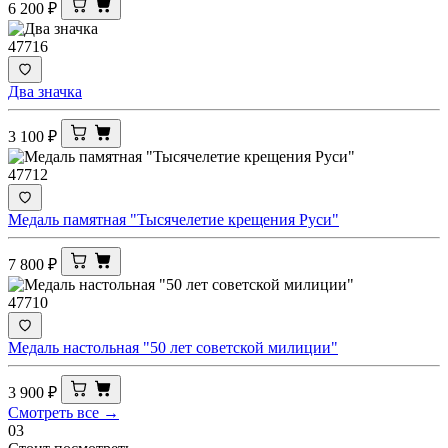
6 200
₽
47716
Два значка
3 100
₽
47712
Медаль памятная "Тысячелетие крещения Руси"
7 800
₽
47710
Медаль настольная "50 лет советской милиции"
3 900
₽
Смотреть все →
03