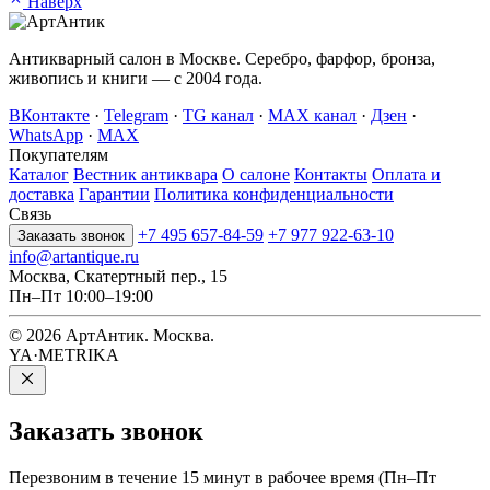
Наверх
Антикварный салон в Москве. Серебро, фарфор, бронза,
живопись и книги — с 2004 года.
ВКонтакте
·
Telegram
·
TG канал
·
MAX канал
·
Дзен
·
WhatsApp
·
MAX
Покупателям
Каталог
Вестник антиквара
О салоне
Контакты
Оплата и
доставка
Гарантии
Политика конфиденциальности
Связь
+7 495 657-84-59
+7 977 922-63-10
Заказать звонок
info@artantique.ru
Москва, Скатертный пер., 15
Пн–Пт 10:00–19:00
© 2026 АртАнтик. Москва.
YA·METRIKA
Заказать
звонок
Перезвоним в течение 15 минут в рабочее время (Пн–Пт