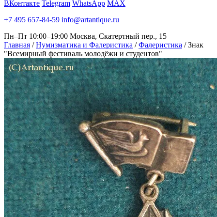
ВКонтакте
Telegram
WhatsApp
MAX
+7 495 657-84-59
info@artantique.ru
Пн–Пт 10:00–19:00
Москва, Скатертный пер., 15
Главная
/
Нумизматика и Фалеристика
/
Фалеристика
/
Знак
"Всемирный фестиваль молодёжи и студентов"