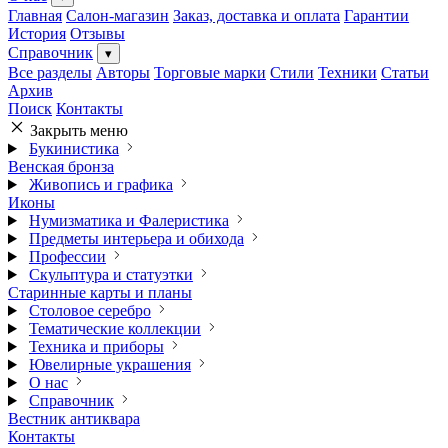
Главная
Салон-магазин
Заказ, доставка и оплата
Гарантии
История
Отзывы
Справочник
▾
Все разделы
Авторы
Торговые марки
Стили
Техники
Статьи
Архив
Поиск
Контакты
Закрыть меню
Букинистика
Венская бронза
Живопись и графика
Иконы
Нумизматика и Фалеристика
Предметы интерьера и обихода
Профессии
Скульптура и статуэтки
Старинные карты и планы
Столовое серебро
Тематические коллекции
Техника и приборы
Ювелирные украшения
О нас
Справочник
Вестник антиквара
Контакты