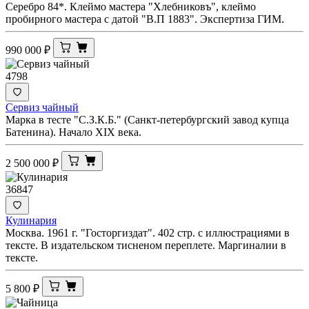
Серебро 84*. Клеймо мастера "Хлебниковъ", клеймо
пробирного мастера с датой "В.П 1883". Экспертиза ГИМ.
990 000
₽
4798
Сервиз чайный
Марка в тесте "С.З.К.Б." (Санкт-петербургский завод купца
Батенина). Начало XIX века.
2 500 000
₽
36847
Кулинария
Москва. 1961 г. "Госторгиздат". 402 стр. с иллюстрациями в
тексте. В издательском тисненом переплете. Маргиналии в
тексте.
5 800
₽