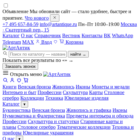
Объявление
Мы обновили сайт — стало удобнее, быстрее и
приятнее.
Что нового
+7 495 657-84-59
info@artantique.ru
Пн–Пт 10:00–19:00
Москва
· Скатертный пер., 15
Каталог
О нас
Справочник
Вестник
Контакты
ВК
WhatsApp
Telegram
MAX
Вход
Корзина
найти →
Показать все результаты по «
»
→
Заказать звонок
Открыть меню
Книги
Венская бронза
Живопись
Иконы
Монеты и медали
Интерьер и быт
Профессии
Скульптура
Карты
Столовое
серебро
Коллекции
Техника
Ювелирные изделия
Каталог
▾
Букинистика
Венская бронза
Живопись и графика
Иконы
Нумизматика и Фалеристика
Предметы интерьера и обихода
Профессии
Скульптура и статуэтки
Старинные карты и
планы
Столовое серебро
Тематические коллекции
Техника и
приборы
Ювелирные украшения
О нас
▾