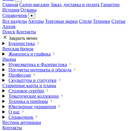
Главная
Салон-магазин
Заказ, доставка и оплата
Гарантии
История
Отзывы
Справочник
▾
Все разделы
Авторы
Торговые марки
Стили
Техники
Статьи
Архив
Поиск
Контакты
Закрыть меню
Букинистика
Венская бронза
Живопись и графика
Иконы
Нумизматика и Фалеристика
Предметы интерьера и обихода
Профессии
Скульптура и статуэтки
Старинные карты и планы
Столовое серебро
Тематические коллекции
Техника и приборы
Ювелирные украшения
О нас
Справочник
Вестник антиквара
Контакты