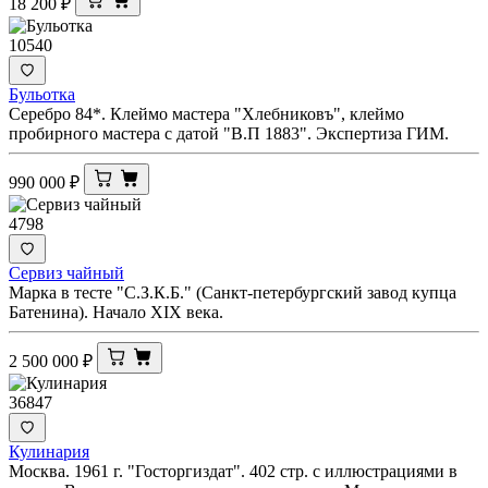
18 200
₽
10540
Бульотка
Серебро 84*. Клеймо мастера "Хлебниковъ", клеймо
пробирного мастера с датой "В.П 1883". Экспертиза ГИМ.
990 000
₽
4798
Сервиз чайный
Марка в тесте "С.З.К.Б." (Санкт-петербургский завод купца
Батенина). Начало XIX века.
2 500 000
₽
36847
Кулинария
Москва. 1961 г. "Госторгиздат". 402 стр. с иллюстрациями в