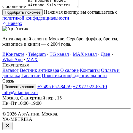
Сообщение
Нажимая кнопку, вы соглашаетесь с
Подобрать похожее
политикой конфиденциальности
Наверх
Антикварный салон в Москве. Серебро, фарфор, бронза,
живопись и книги — с 2004 года.
ВКонтакте
·
Telegram
·
TG канал
·
MAX канал
·
Дзен
·
WhatsApp
·
MAX
Покупателям
Каталог
Вестник антиквара
О салоне
Контакты
Оплата и
доставка
Гарантии
Политика конфиденциальности
Связь
+7 495 657-84-59
+7 977 922-63-10
Заказать звонок
info@artantique.ru
Москва, Скатертный пер., 15
Пн–Пт 10:00–19:00
© 2026 АртАнтик. Москва.
YA·METRIKA