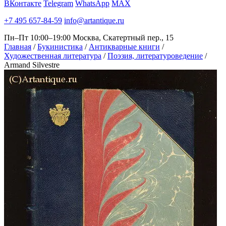
ВКонтакте
Telegram
WhatsApp
MAX
+7 495 657-84-59
info@artantique.ru
Пн–Пт 10:00–19:00
Москва, Скатертный пер., 15
Главная
/
Букинистика
/
Антикварные книги
/
Художественная литература
/
Поэзия, литературоведение
/
Armand Silvestre