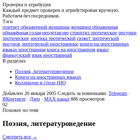
Проверка и атрибуция
Каждый предмет проверен и атрибутирован вручную.
Работаем без посредников.
Тэги
портрет обнаженной женщины
женщина обнаженная
обнажённая голая
неодетая ню
стриптиз эротические
рисунки
эротические
эротика эротический
сюжет эротический
рисунок
эротический иностранные
книги на иностранных
языках иностранная
книга на иностранном
языке
французский
язык иностранный
В разделах
Поэзия, литературоведение
Книги на иностранных языках
Коллекции в стиле НЮ
Добавлен 20 января 2005
Следить за новинками:
Telegram
·
ВКонтакте
·
Дзен
·
MAX канал
886 просмотров
02
Похожее по теме
Поэзия,
литературоведение
Смотреть все →