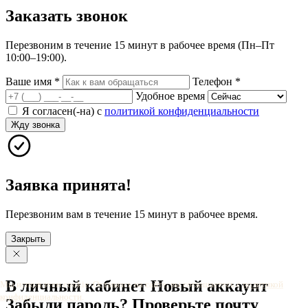
Заказать
звонок
Перезвоним в течение 15 минут в рабочее время (Пн–Пт
10:00–19:00).
Ваше имя
*
Телефон
*
Удобное время
Я согласен(-на) с
политикой конфиденциальности
Жду звонка
Заявка принята!
Перезвоним вам в течение 15 минут в рабочее время.
Закрыть
В личный
кабинет
Новый
аккаунт
Мы используем cookie. Оставаясь на сайте, вы соглашаетесь с
политикой
конфиденциальности
.
Забыли
пароль?
Проверьте
почту