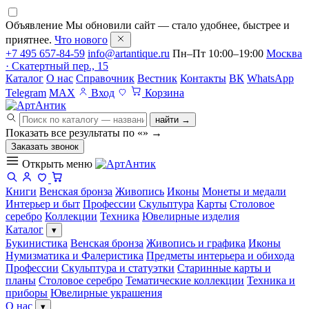
Объявление
Мы обновили сайт — стало удобнее, быстрее и
приятнее.
Что нового
+7 495 657-84-59
info@artantique.ru
Пн–Пт 10:00–19:00
Москва
· Скатертный пер., 15
Каталог
О нас
Справочник
Вестник
Контакты
ВК
WhatsApp
Telegram
MAX
Вход
Корзина
найти →
Показать все результаты по «
»
→
Заказать звонок
Открыть меню
Книги
Венская бронза
Живопись
Иконы
Монеты и медали
Интерьер и быт
Профессии
Скульптура
Карты
Столовое
серебро
Коллекции
Техника
Ювелирные изделия
Каталог
▾
Букинистика
Венская бронза
Живопись и графика
Иконы
Нумизматика и Фалеристика
Предметы интерьера и обихода
Профессии
Скульптура и статуэтки
Старинные карты и
планы
Столовое серебро
Тематические коллекции
Техника и
приборы
Ювелирные украшения
О нас
▾