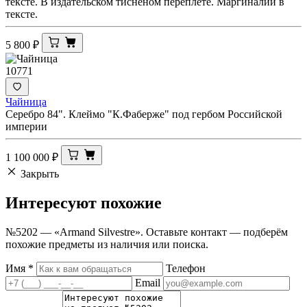
тексте. В издательском тисненом переплете. Маргиналии в
тексте.
5 800
₽
10771
Чайница
Серебро 84". Клеймо "К.Фаберже" под гербом Российской
империи
1 100 000
₽
Закрыть
Интересуют
похожие
№5202 — «Armand Silvestre». Оставьте контакт — подберём
похожие предметы из наличия или поиска.
Имя
*
Телефон
Email