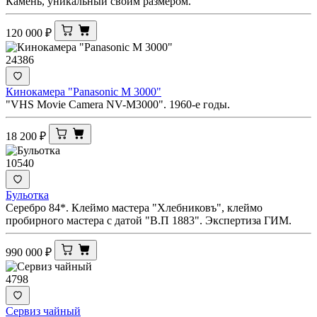
Камень, уникальный своим размером.
120 000
₽
24386
Кинокамера "Panasonic M 3000"
"VHS Movie Camera NV-M3000". 1960-е годы.
18 200
₽
10540
Бульотка
Серебро 84*. Клеймо мастера "Хлебниковъ", клеймо
пробирного мастера с датой "В.П 1883". Экспертиза ГИМ.
990 000
₽
4798
Сервиз чайный