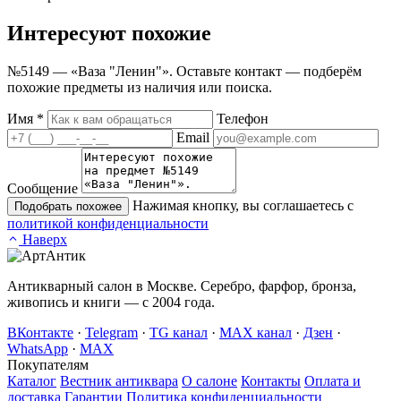
Интересуют
похожие
№5149 — «Ваза "Ленин"». Оставьте контакт — подберём
похожие предметы из наличия или поиска.
Имя
*
Телефон
Email
Сообщение
Нажимая кнопку, вы соглашаетесь с
Подобрать похожее
политикой конфиденциальности
Наверх
Антикварный салон в Москве. Серебро, фарфор, бронза,
живопись и книги — с 2004 года.
ВКонтакте
·
Telegram
·
TG канал
·
MAX канал
·
Дзен
·
WhatsApp
·
MAX
Покупателям
Каталог
Вестник антиквара
О салоне
Контакты
Оплата и
доставка
Гарантии
Политика конфиденциальности