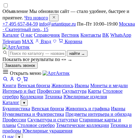
Объявление
Мы обновили сайт — стало удобнее, быстрее и
приятнее.
Что нового
+7 495 657-84-59
info@artantique.ru
Пн–Пт 10:00–19:00
Москва
· Скатертный пер., 15
Каталог
О нас
Справочник
Вестник
Контакты
ВК
WhatsApp
Telegram
MAX
Вход
Корзина
найти →
Показать все результаты по «
»
→
Заказать звонок
Открыть меню
Книги
Венская бронза
Живопись
Иконы
Монеты и медали
Интерьер и быт
Профессии
Скульптура
Карты
Столовое
серебро
Коллекции
Техника
Ювелирные изделия
Каталог
▾
Букинистика
Венская бронза
Живопись и графика
Иконы
Нумизматика и Фалеристика
Предметы интерьера и обихода
Профессии
Скульптура и статуэтки
Старинные карты и
планы
Столовое серебро
Тематические коллекции
Техника и
приборы
Ювелирные украшения
О нас
▾