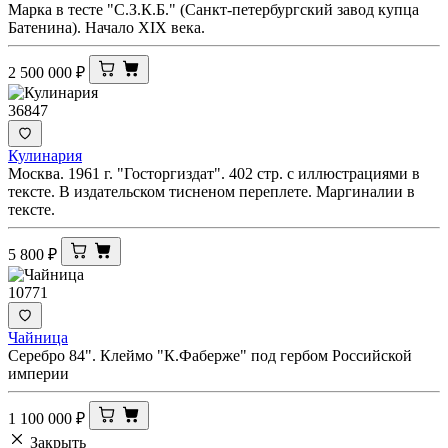
Марка в тесте "С.З.К.Б." (Санкт-петербургский завод купца
Батенина). Начало XIX века.
2 500 000
₽
36847
Кулинария
Москва. 1961 г. "Госторгиздат". 402 стр. с иллюстрациями в
тексте. В издательском тисненом переплете. Маргиналии в
тексте.
5 800
₽
10771
Чайница
Серебро 84". Клеймо "К.Фаберже" под гербом Российской
империи
1 100 000
₽
Закрыть