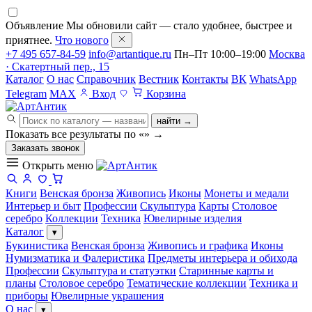
Объявление
Мы обновили сайт — стало удобнее, быстрее и
приятнее.
Что нового
+7 495 657-84-59
info@artantique.ru
Пн–Пт 10:00–19:00
Москва
· Скатертный пер., 15
Каталог
О нас
Справочник
Вестник
Контакты
ВК
WhatsApp
Telegram
MAX
Вход
Корзина
найти →
Показать все результаты по «
»
→
Заказать звонок
Открыть меню
Книги
Венская бронза
Живопись
Иконы
Монеты и медали
Интерьер и быт
Профессии
Скульптура
Карты
Столовое
серебро
Коллекции
Техника
Ювелирные изделия
Каталог
▾
Букинистика
Венская бронза
Живопись и графика
Иконы
Нумизматика и Фалеристика
Предметы интерьера и обихода
Профессии
Скульптура и статуэтки
Старинные карты и
планы
Столовое серебро
Тематические коллекции
Техника и
приборы
Ювелирные украшения
О нас
▾