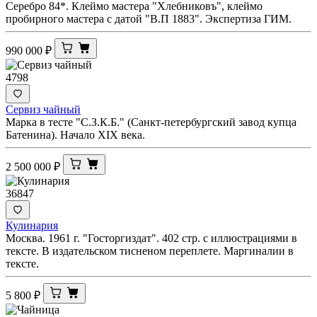
Серебро 84*. Клеймо мастера "Хлебниковъ", клеймо
пробирного мастера с датой "В.П 1883". Экспертиза ГИМ.
990 000
₽
4798
Сервиз чайный
Марка в тесте "С.З.К.Б." (Санкт-петербургский завод купца
Батенина). Начало XIX века.
2 500 000
₽
36847
Кулинария
Москва. 1961 г. "Госторгиздат". 402 стр. с иллюстрациями в
тексте. В издательском тисненом переплете. Маргиналии в
тексте.
5 800
₽