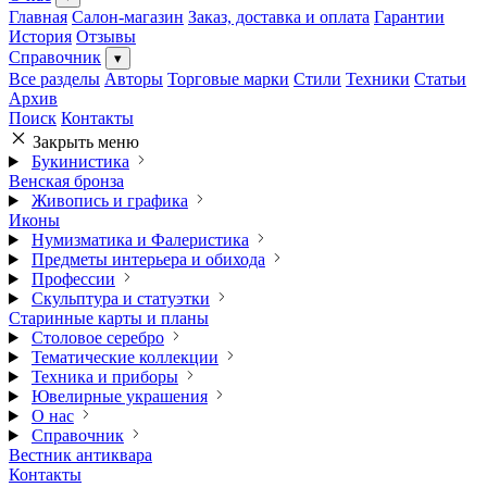
Главная
Салон-магазин
Заказ, доставка и оплата
Гарантии
История
Отзывы
Справочник
▾
Все разделы
Авторы
Торговые марки
Стили
Техники
Статьи
Архив
Поиск
Контакты
Закрыть меню
Букинистика
Венская бронза
Живопись и графика
Иконы
Нумизматика и Фалеристика
Предметы интерьера и обихода
Профессии
Скульптура и статуэтки
Старинные карты и планы
Столовое серебро
Тематические коллекции
Техника и приборы
Ювелирные украшения
О нас
Справочник
Вестник антиквара
Контакты