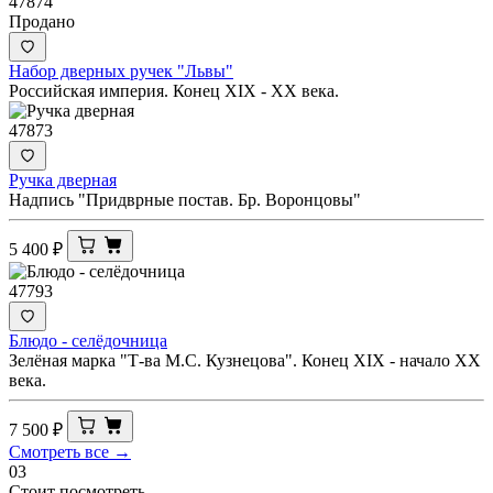
47874
Продано
Набор дверных ручек "Львы"
Российская империя. Конец XIX - ХХ века.
47873
Ручка дверная
Надпись "Придврные постав. Бр. Воронцовы"
5 400
₽
47793
Блюдо - селёдочница
Зелёная марка "Т-ва М.С. Кузнецова". Конец XIX - начало ХХ
века.
7 500
₽
Смотреть все →
03
Стоит посмотреть