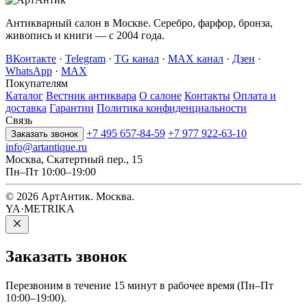
Антикварный салон в Москве. Серебро, фарфор, бронза,
живопись и книги — с 2004 года.
ВКонтакте
·
Telegram
·
TG канал
·
MAX канал
·
Дзен
·
WhatsApp
·
MAX
Покупателям
Каталог
Вестник антиквара
О салоне
Контакты
Оплата и
доставка
Гарантии
Политика конфиденциальности
Связь
+7 495 657-84-59
+7 977 922-63-10
Заказать звонок
info@artantique.ru
Москва, Скатертный пер., 15
Пн–Пт 10:00–19:00
© 2026 АртАнтик. Москва.
YA·METRIKA
Заказать
звонок
Перезвоним в течение 15 минут в рабочее время (Пн–Пт
10:00–19:00).