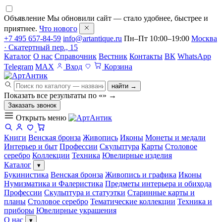
Объявление
Мы обновили сайт — стало удобнее, быстрее и
приятнее.
Что нового
+7 495 657-84-59
info@artantique.ru
Пн–Пт 10:00–19:00
Москва
· Скатертный пер., 15
Каталог
О нас
Справочник
Вестник
Контакты
ВК
WhatsApp
Telegram
MAX
Вход
Корзина
найти →
Показать все результаты по «
»
→
Заказать звонок
Открыть меню
Книги
Венская бронза
Живопись
Иконы
Монеты и медали
Интерьер и быт
Профессии
Скульптура
Карты
Столовое
серебро
Коллекции
Техника
Ювелирные изделия
Каталог
▾
Букинистика
Венская бронза
Живопись и графика
Иконы
Нумизматика и Фалеристика
Предметы интерьера и обихода
Профессии
Скульптура и статуэтки
Старинные карты и
планы
Столовое серебро
Тематические коллекции
Техника и
приборы
Ювелирные украшения
О нас
▾