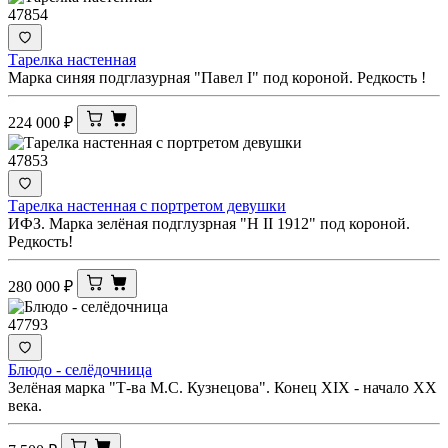
47854
Тарелка настенная
Марка синяя подглазурная "Павел I" под короной. Редкость !
224 000
₽
47853
Тарелка настенная с портретом девушки
ИФЗ. Марка зелёная подглузрная "Н II 1912" под короной.
Редкость!
280 000
₽
47793
Блюдо - селёдочница
Зелёная марка "Т-ва М.С. Кузнецова". Конец XIX - начало ХХ
века.