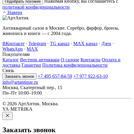
Нажимая кнопку, вы соглашаетесь с
Подобрать похожее
политикой конфиденциальности
Наверх
Антикварный салон в Москве. Серебро, фарфор, бронза,
живопись и книги — с 2004 года.
ВКонтакте
·
Telegram
·
TG канал
·
MAX канал
·
Дзен
·
WhatsApp
·
MAX
Покупателям
Каталог
Вестник антиквара
О салоне
Контакты
Оплата и
доставка
Гарантии
Политика конфиденциальности
Связь
+7 495 657-84-59
+7 977 922-63-10
Заказать звонок
info@artantique.ru
Москва, Скатертный пер., 15
Пн–Пт 10:00–19:00
© 2026 АртАнтик. Москва.
YA·METRIKA
Заказать
звонок