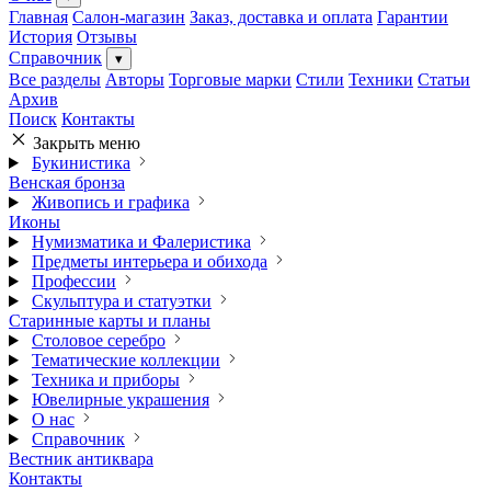
Главная
Салон-магазин
Заказ, доставка и оплата
Гарантии
История
Отзывы
Справочник
▾
Все разделы
Авторы
Торговые марки
Стили
Техники
Статьи
Архив
Поиск
Контакты
Закрыть меню
Букинистика
Венская бронза
Живопись и графика
Иконы
Нумизматика и Фалеристика
Предметы интерьера и обихода
Профессии
Скульптура и статуэтки
Старинные карты и планы
Столовое серебро
Тематические коллекции
Техника и приборы
Ювелирные украшения
О нас
Справочник
Вестник антиквара
Контакты