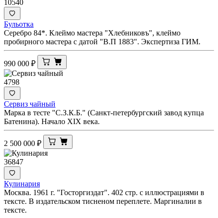
10540
Бульотка
Серебро 84*. Клеймо мастера "Хлебниковъ", клеймо
пробирного мастера с датой "В.П 1883". Экспертиза ГИМ.
990 000
₽
4798
Сервиз чайный
Марка в тесте "С.З.К.Б." (Санкт-петербургский завод купца
Батенина). Начало XIX века.
2 500 000
₽
36847
Кулинария
Москва. 1961 г. "Госторгиздат". 402 стр. с иллюстрациями в
тексте. В издательском тисненом переплете. Маргиналии в
тексте.