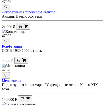
47956
Декоративная тарелка "Антанта"
Англия. Начало ХХ века
21 000
₽
47902
Конфетница
СССР. 1930-1950-е годы.
7 800
₽
47876
Менажница
Подглазурная синяя марка "Скрещенные мечи". Конец XIX
века.
140 000
₽