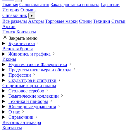
Главная
Салон-магазин
Заказ, доставка и оплата
Гарантии
История
Отзывы
Справочник
▾
Все разделы
Авторы
Торговые марки
Стили
Техники
Статьи
Архив
Поиск
Контакты
Закрыть меню
Букинистика
Венская бронза
Живопись и графика
Иконы
Нумизматика и Фалеристика
Предметы интерьера и обихода
Профессии
Скульптура и статуэтки
Старинные карты и планы
Столовое серебро
Тематические коллекции
Техника и приборы
Ювелирные украшения
О нас
Справочник
Вестник антиквара
Контакты