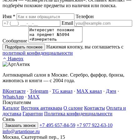
подберём похожие предметы из наличия или поиска.
Имя
*
Телефон
Email
Сообщение
Нажимая кнопку, вы соглашаетесь с
Подобрать похожее
политикой конфиденциальности
Наверх
Антикварный салон в Москве. Серебро, фарфор, бронза,
живопись и книги — с 2004 года.
ВКонтакте
·
Telegram
·
TG канал
·
MAX канал
·
Дзен
·
WhatsApp
·
MAX
Покупателям
Каталог
Вестник антиквара
О салоне
Контакты
Оплата и
доставка
Гарантии
Политика конфиденциальности
Связь
+7 495 657-84-59
+7 977 922-63-10
Заказать звонок
info@artantique.ru
Москва, Скатертный пер., 15