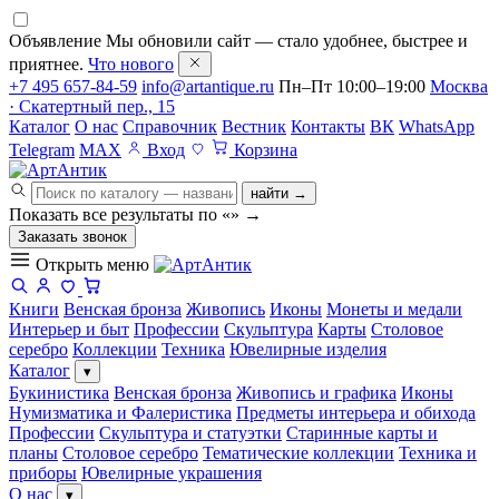
Объявление
Мы обновили сайт — стало удобнее, быстрее и
приятнее.
Что нового
+7 495 657-84-59
info@artantique.ru
Пн–Пт 10:00–19:00
Москва
· Скатертный пер., 15
Каталог
О нас
Справочник
Вестник
Контакты
ВК
WhatsApp
Telegram
MAX
Вход
Корзина
найти →
Показать все результаты по «
»
→
Заказать звонок
Открыть меню
Книги
Венская бронза
Живопись
Иконы
Монеты и медали
Интерьер и быт
Профессии
Скульптура
Карты
Столовое
серебро
Коллекции
Техника
Ювелирные изделия
Каталог
▾
Букинистика
Венская бронза
Живопись и графика
Иконы
Нумизматика и Фалеристика
Предметы интерьера и обихода
Профессии
Скульптура и статуэтки
Старинные карты и
планы
Столовое серебро
Тематические коллекции
Техника и
приборы
Ювелирные украшения
О нас
▾