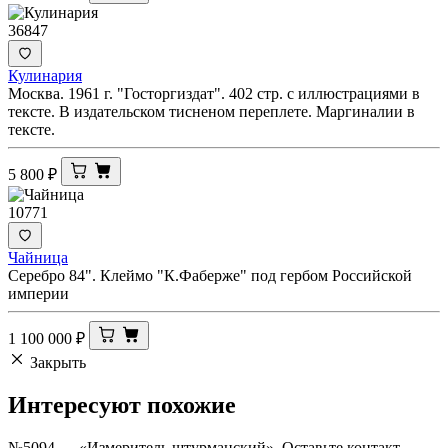
36847
Кулинария
Москва. 1961 г. "Госторгиздат". 402 стр. с иллюстрациями в
тексте. В издательском тисненом переплете. Маргиналии в
тексте.
5 800
₽
10771
Чайница
Серебро 84". Клеймо "К.Фаберже" под гербом Российской
империи
1 100 000
₽
Закрыть
Интересуют
похожие
№5094 — «Измеритель штурманский». Оставьте контакт —