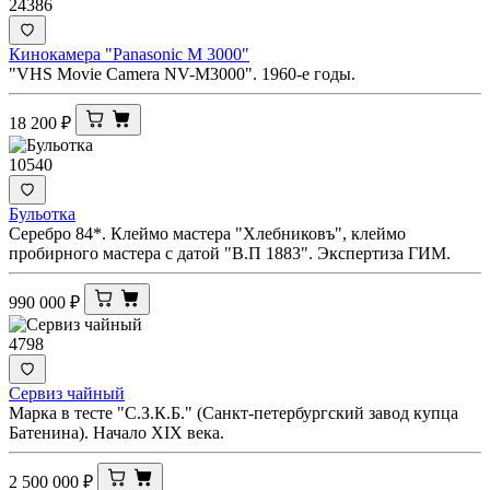
24386
Кинокамера "Panasonic M 3000"
"VHS Movie Camera NV-M3000". 1960-е годы.
18 200
₽
10540
Бульотка
Серебро 84*. Клеймо мастера "Хлебниковъ", клеймо
пробирного мастера с датой "В.П 1883". Экспертиза ГИМ.
990 000
₽
4798
Сервиз чайный
Марка в тесте "С.З.К.Б." (Санкт-петербургский завод купца
Батенина). Начало XIX века.
2 500 000
₽