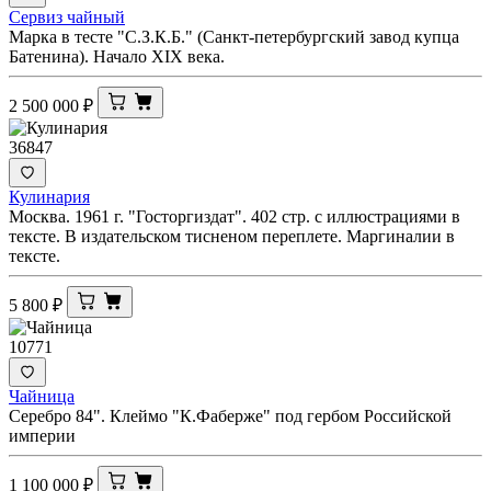
Сервиз чайный
Марка в тесте "С.З.К.Б." (Санкт-петербургский завод купца
Батенина). Начало XIX века.
2 500 000
₽
36847
Кулинария
Москва. 1961 г. "Госторгиздат". 402 стр. с иллюстрациями в
тексте. В издательском тисненом переплете. Маргиналии в
тексте.
5 800
₽
10771
Чайница
Серебро 84". Клеймо "К.Фаберже" под гербом Российской
империи
1 100 000
₽