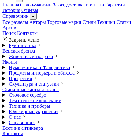
Главная
Салон-магазин
Заказ, доставка и оплата
Гарантии
История
Отзывы
Справочник
▾
Все разделы
Авторы
Торговые марки
Стили
Техники
Статьи
Архив
Поиск
Контакты
Закрыть меню
Букинистика
Венская бронза
Живопись и графика
Иконы
Нумизматика и Фалеристика
Предметы интерьера и обихода
Профессии
Скульптура и статуэтки
Старинные карты и планы
Столовое серебро
Тематические коллекции
Техника и приборы
Ювелирные украшения
О нас
Справочник
Вестник антиквара
Контакты