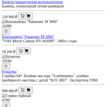
Бирюза нишапурская коллекционная
Камень, уникальный своим размером.
120 000
₽
24386
Кинокамера "Panasonic M 3000"
"VHS Movie Camera NV-M3000". 1960-е годы.
18 200
₽
10540
Бульотка
Серебро 84*. Клеймо мастера "Хлебниковъ", клеймо
пробирного мастера с датой "В.П 1883". Экспертиза ГИМ.
990 000
₽
4798