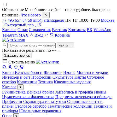
Объявление
Мы обновили сайт — стало удобнее, быстрее и
приятнее.
Что нового
+7 495 657-84-59
info@artantique.ru
Пн–Пт 10:00–19:00
Москва
· Скатертный пер., 15
Каталог
О нас
Справочник
Вестник
Контакты
ВК
WhatsApp
Telegram
MAX
Вход
Корзина
найти →
Показать все результаты по «
»
→
Заказать звонок
Открыть меню
Книги
Венская бронза
Живопись
Иконы
Монеты и медали
Интерьер и быт
Профессии
Скульптура
Карты
Столовое
серебро
Коллекции
Техника
Ювелирные изделия
Каталог
▾
Букинистика
Венская бронза
Живопись и графика
Иконы
Нумизматика и Фалеристика
Предметы интерьера и обихода
Профессии
Скульптура и статуэтки
Старинные карты и
планы
Столовое серебро
Тематические коллекции
Техника и
приборы
Ювелирные украшения
О нас
▾