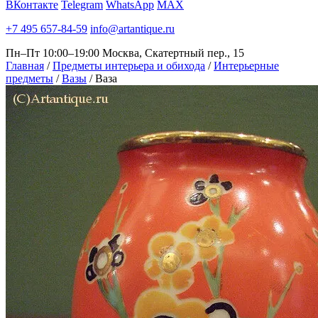
ВКонтакте
Telegram
WhatsApp
MAX
+7 495 657-84-59
info@artantique.ru
Пн–Пт 10:00–19:00
Москва, Скатертный пер., 15
Главная
/
Предметы интерьера и обихода
/
Интерьерные
предметы
/
Вазы
/
Ваза