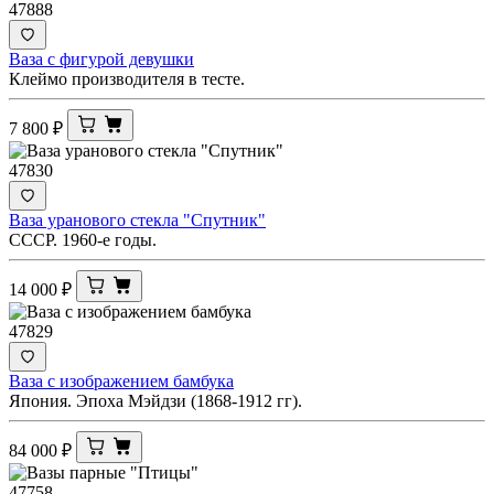
47888
Ваза с фигурой девушки
Клеймо производителя в тесте.
7 800
₽
47830
Ваза уранового стекла "Спутник"
СССР. 1960-е годы.
14 000
₽
47829
Ваза с изображением бамбука
Япония. Эпоха Мэйдзи (1868-1912 гг).
84 000
₽
47758