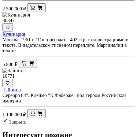
2 500 000
₽
36847
Кулинария
Москва. 1961 г. "Госторгиздат". 402 стр. с иллюстрациями в
тексте. В издательском тисненом переплете. Маргиналии в
тексте.
5 800
₽
10771
Чайница
Серебро 84". Клеймо "К.Фаберже" под гербом Российской
империи
1 100 000
₽
Закрыть
Интересуют
похожие