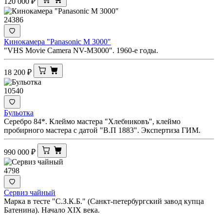
120 000
₽
24386
Кинокамера "Panasonic M 3000"
"VHS Movie Camera NV-M3000". 1960-е годы.
18 200
₽
10540
Бульотка
Серебро 84*. Клеймо мастера "Хлебниковъ", клеймо
пробирного мастера с датой "В.П 1883". Экспертиза ГИМ.
990 000
₽
4798
Сервиз чайный
Марка в тесте "С.З.К.Б." (Санкт-петербургский завод купца
Батенина). Начало XIX века.