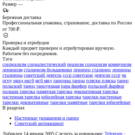
Размер
—
Бережная доставка
Профессиональная упаковка, страхование, доставка по России
от 700 ₽.
Проверка и атрибуция
Каждый предмет проверен и атрибутирован вручную.
Работаем без посредников.
Тэги
соцреализм социалистический
реализм социализм
коммунизм
ленинизм
сталинизм большевики
ленинец сталинец
ленинцы
сталинцы
советский деятель
ссср советские
деятели ссср
чк
огпу
нквд нкгб
мгб мвд
танцоры танцы
пляски пляска
танец
польский
танец танцующая
пара фарфор
польский фарфор
польши тарелка
памятная тарелка
декоративная тарелка
настенная тарелка
юбилейная тарелка
тарелки настенные
тарелки декоративные
тарелки памятные
тарелки юбилейные
В разделах
Настенные украшения и панно
Советский антиквариат
Добавлен 14 января 2005
Следить за новинками:
Telegram
·