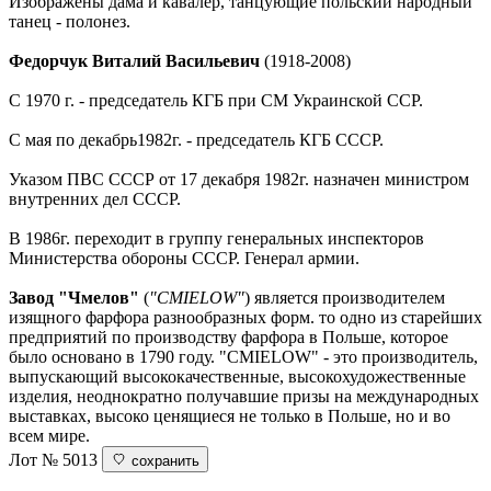
Изображены дама и кавалер, танцующие польский народный
танец - полонез.
Федорчук Виталий Васильевич
(1918-2008)
С 1970 г. - председатель КГБ при СМ Украинской ССР.
С мая по декабрь1982г. - председатель КГБ СССР.
Указом ПВС СССР от 17 декабря 1982г. назначен министром
внутренних дел СССР.
В 1986г. переходит в группу генеральных инспекторов
Министерства обороны СССР. Генерал армии.
Завод "Чмелов"
(
"CMIELOW"
) является производителем
изящного фарфора разнообразных форм. то одно из старейших
предприятий по производству фарфора в Польше, которое
было основано в 1790 году. "CMIELOW" - это производитель,
выпускающий высококачественные, высокохудожественные
изделия, неоднократно получавшие призы на международных
выставках, высоко ценящиеся не только в Польше, но и во
всем мире.
Лот № 5013
сохранить