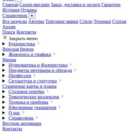
Главная
Салон-магазин
Заказ, доставка и оплата
Гарантии
История
Отзывы
Справочник
▾
Все разделы
Авторы
Торговые марки
Стили
Техники
Статьи
Архив
Поиск
Контакты
Закрыть меню
Букинистика
Венская бронза
Живопись и графика
Иконы
Нумизматика и Фалеристика
Предметы интерьера и обихода
Профессии
Скульптура и статуэтки
Старинные карты и планы
Столовое серебро
Тематические коллекции
Техника и приборы
Ювелирные украшения
О нас
Справочник
Вестник антиквара
Контакты