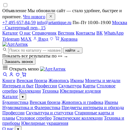
Объявление
Мы обновили сайт — стало удобнее, быстрее и
приятнее.
Что нового
+7 495 657-84-59
info@artantique.ru
Пн–Пт 10:00–19:00
Москва
· Скатертный пер., 15
Каталог
О нас
Справочник
Вестник
Контакты
ВК
WhatsApp
Telegram
MAX
Вход
Корзина
найти →
Показать все результаты по «
»
→
Заказать звонок
Открыть меню
Книги
Венская бронза
Живопись
Иконы
Монеты и медали
Интерьер и быт
Профессии
Скульптура
Карты
Столовое
серебро
Коллекции
Техника
Ювелирные изделия
Каталог
▾
Букинистика
Венская бронза
Живопись и графика
Иконы
Нумизматика и Фалеристика
Предметы интерьера и обихода
Профессии
Скульптура и статуэтки
Старинные карты и
планы
Столовое серебро
Тематические коллекции
Техника и
приборы
Ювелирные украшения
О нас
▾