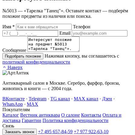
№5013 — «Тарелка "Танец"». Оставьте контакт — подберём
похожие предметы из наличия или поиска.
Имя
*
Телефон
Email
Сообщение
Нажимая кнопку, вы соглашаетесь с
Подобрать похожее
политикой конфиденциальности
Наверх
Антикварный салон в Москве. Серебро, фарфор, бронза,
живопись и книги — с 2004 года.
ВКонтакте
·
Telegram
·
TG канал
·
MAX канал
·
Дзен
·
WhatsApp
·
MAX
Покупателям
Каталог
Вестник антиквара
О салоне
Контакты
Оплата и
доставка
Гарантии
Политика конфиденциальности
Связь
+7 495 657-84-59
+7 977 922-63-10
Заказать звонок