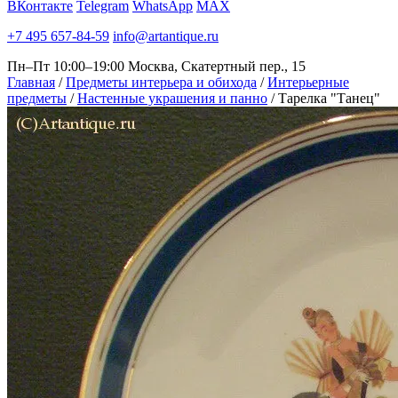
ВКонтакте
Telegram
WhatsApp
MAX
+7 495 657-84-59
info@artantique.ru
Пн–Пт 10:00–19:00
Москва, Скатертный пер., 15
Главная
/
Предметы интерьера и обихода
/
Интерьерные
предметы
/
Настенные украшения и панно
/
Тарелка "Танец"