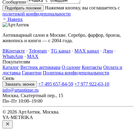
Сообщение
Нажимая кнопку, вы соглашаетесь с
Подобрать похожее
политикой конфиденциальности
Наверх
Антикварный салон в Москве. Серебро, фарфор, бронза,
живопись и книги — с 2004 года.
ВКонтакте
·
Telegram
·
TG канал
·
MAX канал
·
Дзен
·
WhatsApp
·
MAX
Покупателям
Каталог
Вестник антиквара
О салоне
Контакты
Оплата и
доставка
Гарантии
Политика конфиденциальности
Связь
+7 495 657-84-59
+7 977 922-63-10
Заказать звонок
info@artantique.ru
Москва, Скатертный пер., 15
Пн–Пт 10:00–19:00
© 2026 АртАнтик. Москва.
YA·METRIKA