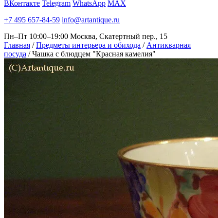
ВКонтакте
Telegram
WhatsApp
MAX
+7 495 657-84-59
info@artantique.ru
Пн–Пт 10:00–19:00
Москва, Скатертный пер., 15
Главная
/
Предметы интерьера и обихода
/
Антикварная
посуда
/
Чашка с блюдцем "Красная камелия"