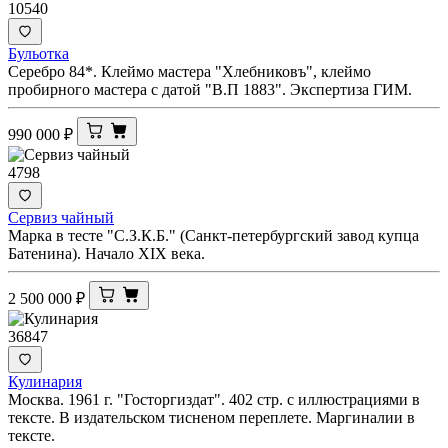
10540
Бульотка
Серебро 84*. Клеймо мастера "Хлебниковъ", клеймо
пробирного мастера с датой "В.П 1883". Экспертиза ГИМ.
990 000
₽
4798
Сервиз чайный
Марка в тесте "С.З.К.Б." (Санкт-петербургский завод купца
Батенина). Начало XIX века.
2 500 000
₽
36847
Кулинария
Москва. 1961 г. "Госторгиздат". 402 стр. с иллюстрациями в
тексте. В издательском тисненом переплете. Маргиналии в
тексте.