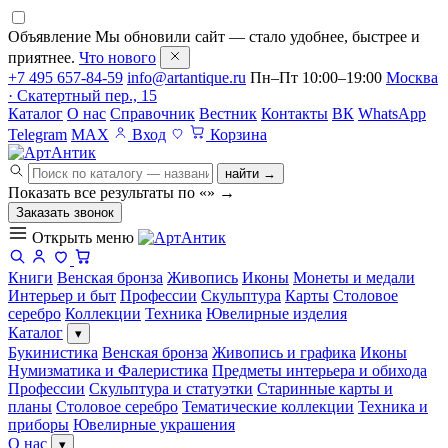
Объявление
Мы обновили сайт — стало удобнее, быстрее и
приятнее.
Что нового
+7 495 657-84-59
info@artantique.ru
Пн–Пт 10:00–19:00
Москва
· Скатертный пер., 15
Каталог
О нас
Справочник
Вестник
Контакты
ВК
WhatsApp
Telegram
MAX
Вход
Корзина
найти →
Показать все результаты по «
»
→
Заказать звонок
Открыть меню
Книги
Венская бронза
Живопись
Иконы
Монеты и медали
Интерьер и быт
Профессии
Скульптура
Карты
Столовое
серебро
Коллекции
Техника
Ювелирные изделия
Каталог
▾
Букинистика
Венская бронза
Живопись и графика
Иконы
Нумизматика и Фалеристика
Предметы интерьера и обихода
Профессии
Скульптура и статуэтки
Старинные карты и
планы
Столовое серебро
Тематические коллекции
Техника и
приборы
Ювелирные украшения
О нас
▾