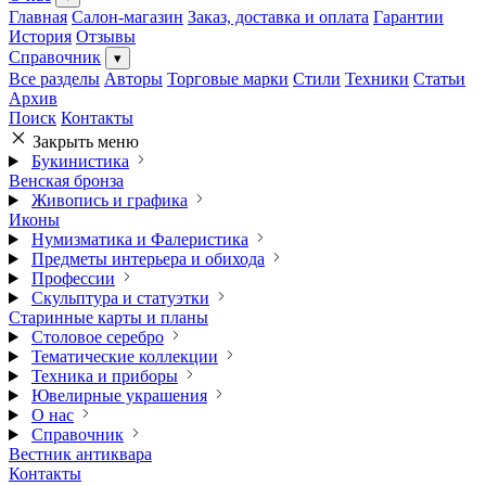
Главная
Салон-магазин
Заказ, доставка и оплата
Гарантии
История
Отзывы
Справочник
▾
Все разделы
Авторы
Торговые марки
Стили
Техники
Статьи
Архив
Поиск
Контакты
Закрыть меню
Букинистика
Венская бронза
Живопись и графика
Иконы
Нумизматика и Фалеристика
Предметы интерьера и обихода
Профессии
Скульптура и статуэтки
Старинные карты и планы
Столовое серебро
Тематические коллекции
Техника и приборы
Ювелирные украшения
О нас
Справочник
Вестник антиквара
Контакты