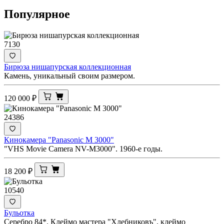
Популярное
7130
Бирюза нишапурская коллекционная
Камень, уникальный своим размером.
120 000
₽
24386
Кинокамера "Panasonic M 3000"
"VHS Movie Camera NV-M3000". 1960-е годы.
18 200
₽
10540
Бульотка
Серебро 84*. Клеймо мастера "Хлебниковъ", клеймо