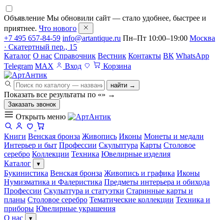
Объявление
Мы обновили сайт — стало удобнее, быстрее и
приятнее.
Что нового
+7 495 657-84-59
info@artantique.ru
Пн–Пт 10:00–19:00
Москва
· Скатертный пер., 15
Каталог
О нас
Справочник
Вестник
Контакты
ВК
WhatsApp
Telegram
MAX
Вход
Корзина
найти →
Показать все результаты по «
»
→
Заказать звонок
Открыть меню
Книги
Венская бронза
Живопись
Иконы
Монеты и медали
Интерьер и быт
Профессии
Скульптура
Карты
Столовое
серебро
Коллекции
Техника
Ювелирные изделия
Каталог
▾
Букинистика
Венская бронза
Живопись и графика
Иконы
Нумизматика и Фалеристика
Предметы интерьера и обихода
Профессии
Скульптура и статуэтки
Старинные карты и
планы
Столовое серебро
Тематические коллекции
Техника и
приборы
Ювелирные украшения
О нас
▾