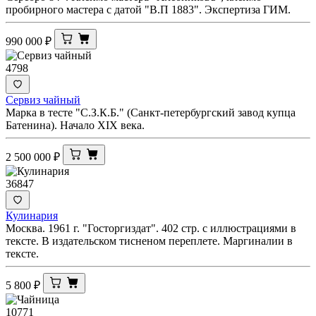
пробирного мастера с датой "В.П 1883". Экспертиза ГИМ.
990 000
₽
4798
Сервиз чайный
Марка в тесте "С.З.К.Б." (Санкт-петербургский завод купца
Батенина). Начало XIX века.
2 500 000
₽
36847
Кулинария
Москва. 1961 г. "Госторгиздат". 402 стр. с иллюстрациями в
тексте. В издательском тисненом переплете. Маргиналии в
тексте.
5 800
₽
10771