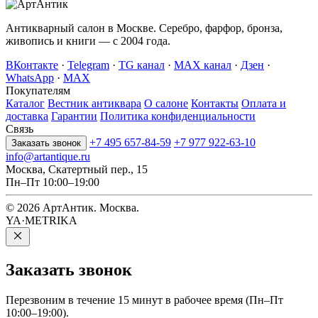
Антикварный салон в Москве. Серебро, фарфор, бронза,
живопись и книги — с 2004 года.
ВКонтакте
·
Telegram
·
TG канал
·
MAX канал
·
Дзен
·
WhatsApp
·
MAX
Покупателям
Каталог
Вестник антиквара
О салоне
Контакты
Оплата и
доставка
Гарантии
Политика конфиденциальности
Связь
+7 495 657-84-59
+7 977 922-63-10
Заказать звонок
info@artantique.ru
Москва, Скатертный пер., 15
Пн–Пт 10:00–19:00
© 2026 АртАнтик. Москва.
YA·METRIKA
Заказать
звонок
Перезвоним в течение 15 минут в рабочее время (Пн–Пт
10:00–19:00).