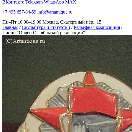
ВКонтакте
Telegram
WhatsApp
MAX
+7 495 657-84-59
info@artantique.ru
Пн–Пт 10:00–19:00
Москва, Скатертный пер., 15
Главная
/
Скульптура и статуэтки
/
Рельефная композиция
/
Панно "Орден Октябрьской революции"