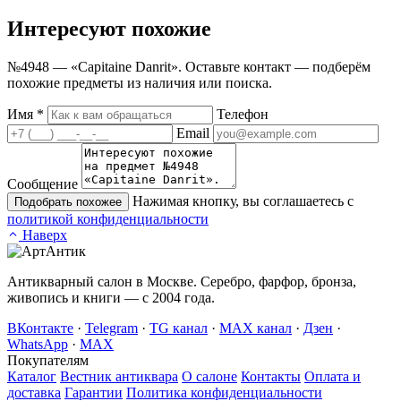
Интересуют
похожие
№4948 — «Capitaine Danrit». Оставьте контакт — подберём
похожие предметы из наличия или поиска.
Имя
*
Телефон
Email
Сообщение
Нажимая кнопку, вы соглашаетесь с
Подобрать похожее
политикой конфиденциальности
Наверх
Антикварный салон в Москве. Серебро, фарфор, бронза,
живопись и книги — с 2004 года.
ВКонтакте
·
Telegram
·
TG канал
·
MAX канал
·
Дзен
·
WhatsApp
·
MAX
Покупателям
Каталог
Вестник антиквара
О салоне
Контакты
Оплата и
доставка
Гарантии
Политика конфиденциальности