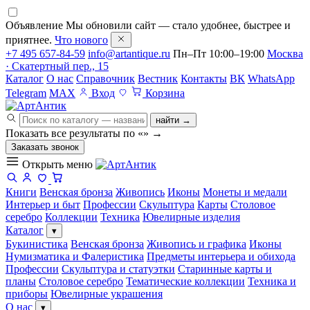
Объявление
Мы обновили сайт — стало удобнее, быстрее и
приятнее.
Что нового
+7 495 657-84-59
info@artantique.ru
Пн–Пт 10:00–19:00
Москва
· Скатертный пер., 15
Каталог
О нас
Справочник
Вестник
Контакты
ВК
WhatsApp
Telegram
MAX
Вход
Корзина
найти →
Показать все результаты по «
»
→
Заказать звонок
Открыть меню
Книги
Венская бронза
Живопись
Иконы
Монеты и медали
Интерьер и быт
Профессии
Скульптура
Карты
Столовое
серебро
Коллекции
Техника
Ювелирные изделия
Каталог
▾
Букинистика
Венская бронза
Живопись и графика
Иконы
Нумизматика и Фалеристика
Предметы интерьера и обихода
Профессии
Скульптура и статуэтки
Старинные карты и
планы
Столовое серебро
Тематические коллекции
Техника и
приборы
Ювелирные украшения
О нас
▾