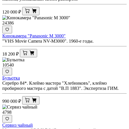
120 000
₽
24386
Кинокамера "Panasonic M 3000"
"VHS Movie Camera NV-M3000". 1960-е годы.
18 200
₽
10540
Бульотка
Серебро 84*. Клеймо мастера "Хлебниковъ", клеймо
пробирного мастера с датой "В.П 1883". Экспертиза ГИМ.
990 000
₽
4798
Сервиз чайный