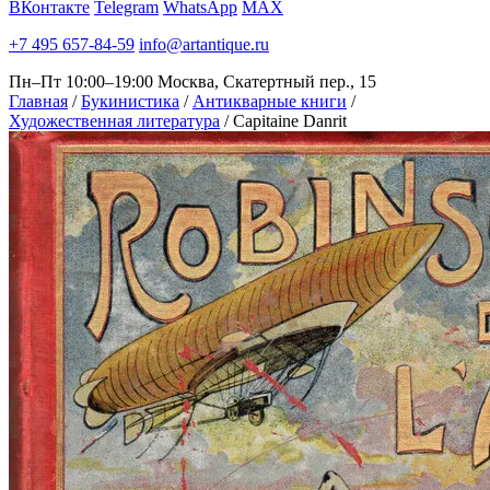
ВКонтакте
Telegram
WhatsApp
MAX
+7 495 657-84-59
info@artantique.ru
Пн–Пт 10:00–19:00
Москва, Скатертный пер., 15
Главная
/
Букинистика
/
Антикварные книги
/
Художественная литература
/
Capitaine Danrit