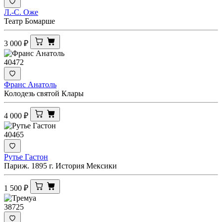
Л.-С. Оже
Театр Бомарше
3 000
₽
40472
Франс Анатоль
Колодезь святой Клары
4 000
₽
40465
Рутье Гастон
Париж. 1895 г. История Мексики
1 500
₽
38725