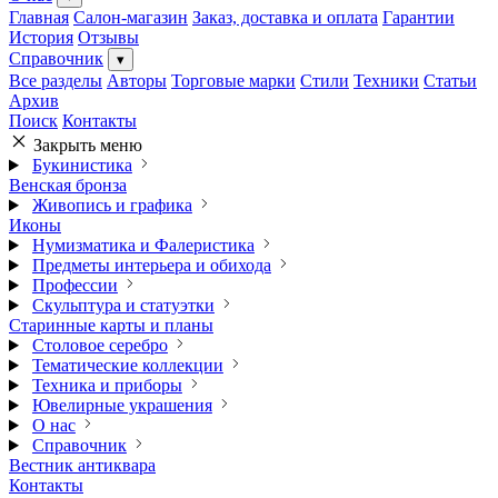
Главная
Салон-магазин
Заказ, доставка и оплата
Гарантии
История
Отзывы
Справочник
▾
Все разделы
Авторы
Торговые марки
Стили
Техники
Статьи
Архив
Поиск
Контакты
Закрыть меню
Букинистика
Венская бронза
Живопись и графика
Иконы
Нумизматика и Фалеристика
Предметы интерьера и обихода
Профессии
Скульптура и статуэтки
Старинные карты и планы
Столовое серебро
Тематические коллекции
Техника и приборы
Ювелирные украшения
О нас
Справочник
Вестник антиквара
Контакты