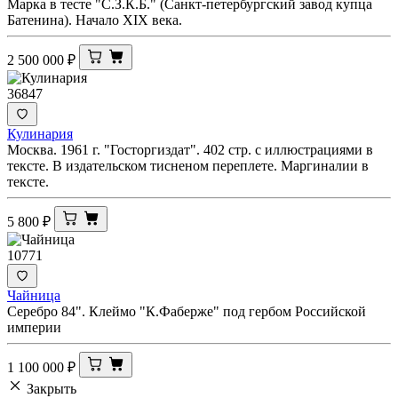
Марка в тесте "С.З.К.Б." (Санкт-петербургский завод купца
Батенина). Начало XIX века.
2 500 000
₽
36847
Кулинария
Москва. 1961 г. "Госторгиздат". 402 стр. с иллюстрациями в
тексте. В издательском тисненом переплете. Маргиналии в
тексте.
5 800
₽
10771
Чайница
Серебро 84". Клеймо "К.Фаберже" под гербом Российской
империи
1 100 000
₽
Закрыть