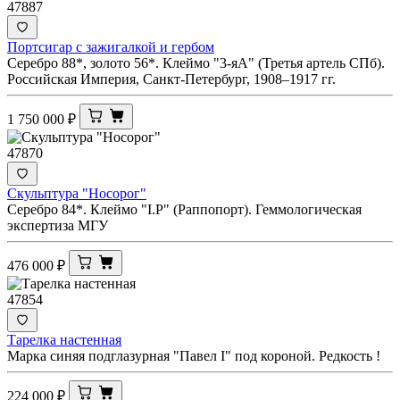
47887
Портсигар с зажигалкой и гербом
Серебро 88*, золото 56*. Клеймо "3-яА" (Третья артель СПб).
Российская Империя, Санкт-Петербург, 1908–1917 гг.
1 750 000
₽
47870
Скульптура "Носорог"
Серебро 84*. Клеймо "I.Р" (Раппопорт). Геммологическая
экспертиза МГУ
476 000
₽
47854
Тарелка настенная
Марка синяя подглазурная "Павел I" под короной. Редкость !
224 000
₽