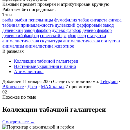
Каждый предмет проверен и атрибутирован вручную.
Работаем без посредников.
Тэги
рыбы рыбки
пепельницы фумофилия
табак сигарета
сигара
табачная
принадлежность дулёвский
фарфоровый
завод
дулевский
завод фарфор
дулево фарфор
дулёво фарфор
дулевский фарфор
советский фарфор
ссср
статуэтка
анималистическая
скульптура анималистическая
статуэтка
анимализм
анималистика животное
В разделах
Коллекции табачной галантереи
Настенные украшения и панно
Анималистика
Добавлен 11 января 2005
Следить за новинками:
Telegram
·
ВКонтакте
·
Дзен
·
MAX канал
7 просмотров
02
Похожее по теме
Коллекции табачной
галантереи
Смотреть все →