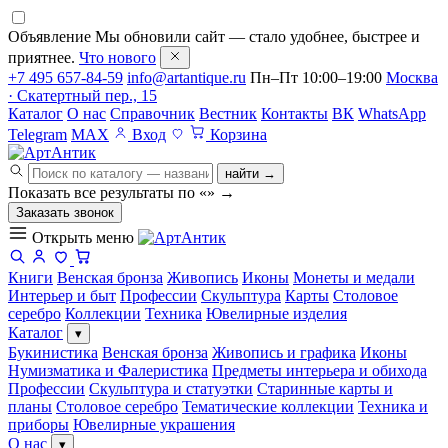
Объявление
Мы обновили сайт — стало удобнее, быстрее и
приятнее.
Что нового
+7 495 657-84-59
info@artantique.ru
Пн–Пт 10:00–19:00
Москва
· Скатертный пер., 15
Каталог
О нас
Справочник
Вестник
Контакты
ВК
WhatsApp
Telegram
MAX
Вход
Корзина
найти →
Показать все результаты по «
»
→
Заказать звонок
Открыть меню
Книги
Венская бронза
Живопись
Иконы
Монеты и медали
Интерьер и быт
Профессии
Скульптура
Карты
Столовое
серебро
Коллекции
Техника
Ювелирные изделия
Каталог
▾
Букинистика
Венская бронза
Живопись и графика
Иконы
Нумизматика и Фалеристика
Предметы интерьера и обихода
Профессии
Скульптура и статуэтки
Старинные карты и
планы
Столовое серебро
Тематические коллекции
Техника и
приборы
Ювелирные украшения
О нас
▾