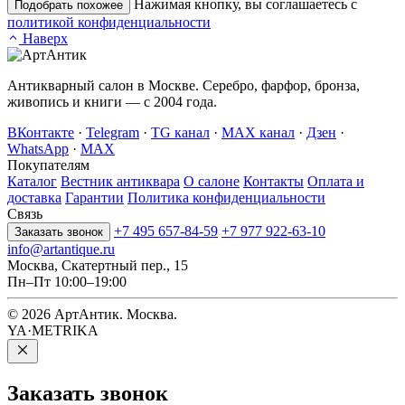
Нажимая кнопку, вы соглашаетесь с
Подобрать похожее
политикой конфиденциальности
Наверх
Антикварный салон в Москве. Серебро, фарфор, бронза,
живопись и книги — с 2004 года.
ВКонтакте
·
Telegram
·
TG канал
·
MAX канал
·
Дзен
·
WhatsApp
·
MAX
Покупателям
Каталог
Вестник антиквара
О салоне
Контакты
Оплата и
доставка
Гарантии
Политика конфиденциальности
Связь
+7 495 657-84-59
+7 977 922-63-10
Заказать звонок
info@artantique.ru
Москва, Скатертный пер., 15
Пн–Пт 10:00–19:00
© 2026 АртАнтик. Москва.
YA·METRIKA
Заказать
звонок