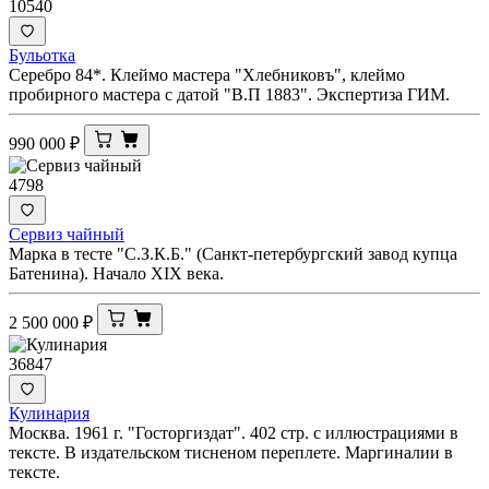
10540
Бульотка
Серебро 84*. Клеймо мастера "Хлебниковъ", клеймо
пробирного мастера с датой "В.П 1883". Экспертиза ГИМ.
990 000
₽
4798
Сервиз чайный
Марка в тесте "С.З.К.Б." (Санкт-петербургский завод купца
Батенина). Начало XIX века.
2 500 000
₽
36847
Кулинария
Москва. 1961 г. "Госторгиздат". 402 стр. с иллюстрациями в
тексте. В издательском тисненом переплете. Маргиналии в
тексте.