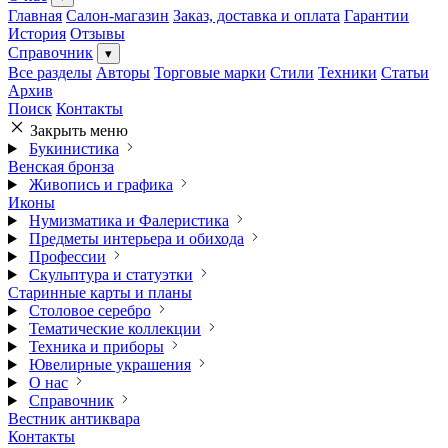
Главная
Салон-магазин
Заказ, доставка и оплата
Гарантии
История
Отзывы
Справочник
▾
Все разделы
Авторы
Торговые марки
Стили
Техники
Статьи
Архив
Поиск
Контакты
Закрыть меню
Букинистика
Венская бронза
Живопись и графика
Иконы
Нумизматика и Фалеристика
Предметы интерьера и обихода
Профессии
Скульптура и статуэтки
Старинные карты и планы
Столовое серебро
Тематические коллекции
Техника и приборы
Ювелирные украшения
О нас
Справочник
Вестник антиквара
Контакты